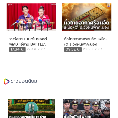
‘อาร์สยาม’ เปิดโปรเจกต์
ทั่วไทยอากาศร้อนจัด เหนือ-
พิเศษ ‘อีสาน BATTLE’...
ใต้ ระวังฝนฟ้าคะนอง
17:34 น.
09:52 น.
29 ส.ค. 2567
20 เม.ย. 2567
ข่าวยอดนิยม