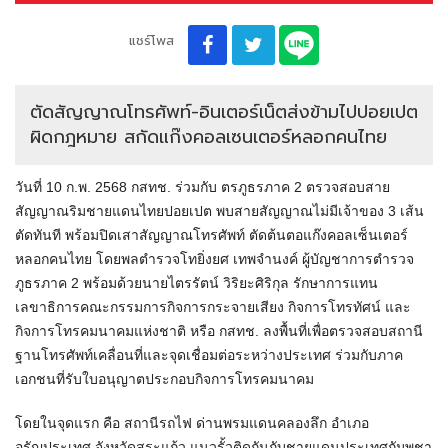
แชร์โพส
ตัดสัญญาณโทรศัพท์-อินเตอร์เน็ตส่งข้ามไปปอยเปต
ผิดกฎหมาย สกัดแก๊งคอลเซนเตอร์หลอกคนไทย
วันที่ 10 ก.พ. 2568 กสทช. ร่วมกับ ตรภูธรภาค 2 ตรวจสอบสาย
สัญญาณริมชายแดนไทยปอยเปต พบสายสัญญาณไม่มีเจ้าของ 3 เส้น
ตัดทันที พร้อมปิดเสาสัญญาณโทรศัพท์ ตัดต้นตอแก๊งคอลเซ็นเตอร์
หลอกคนไทย โดยพลตำรวจโทยิ่งยศ เทพจำนงค์ ผู้บัญชาการตำรวจ
ภูธรภาค 2 พร้อมด้วยนายไตรรัตน์ วิริยะศิริกุล รักษาการแทน
เลขาธิการคณะกรรมการกิจการกระจายเสียง กิจการโทรทัศน์ และ
กิจการโทรคมนาคมแห่งชาติ หรือ กสทช. ลงพื้นที่เพื่อตรวจสอบสถานี
ฐานโทรศัพท์เคลื่อนที่และจุดเชื่อมต่อระหว่างประเทศ ร่วมกับภาค
เอกชนที่รับใบอนุญาตประกอบกิจการโทรคมนาคม
โดยในจุดแรก คือ สถานีรถไฟ ด่านพรมแดนคลองลึก อำเภอ
อรัญประเทศ จังหวัดสระแก้ว แนวรั้วติดกันกับชายแดนประเทศกัมพูชา