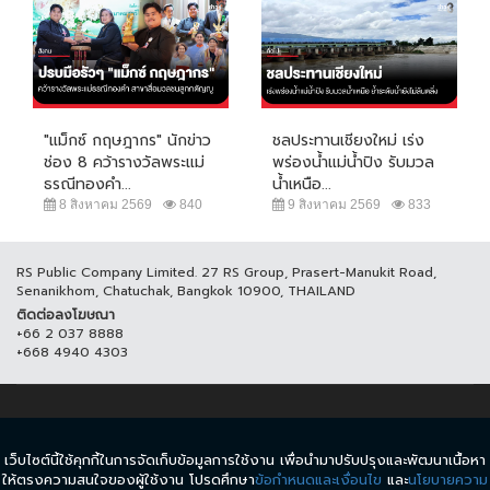
"แม็กซ์ กฤษฎากร" นักข่าว
ชลประทานเชียงใหม่ เร่ง
ช่อง 8 คว้ารางวัลพระแม่
พร่องน้ำแม่น้ำปิง รับมวล
ธรณีทองคำ...
น้ำเหนือ...
8 สิงหาคม 2569
840
9 สิงหาคม 2569
833
RS Public Company Limited. 27 RS Group, Prasert-Manukit Road,
Senanikhom, Chatuchak, Bangkok 10900, THAILAND
ติดต่อลงโฆษณา
+66 2 037 8888
+668 4940 4303
© COPYRIGHT 2017 THAICH8.COM, ALL RIGHT RESERVED.
เว็บไซต์นี้ใช้คุกกี้ในการจัดเก็บข้อมูลการใช้งาน เพื่อนำมาปรับปรุงและพัฒนาเนื้อหา
ข้อกำหนดและเงื่อนไข
นโยบายความเป็นส่วนตัว
ให้ตรงความสนใจของผู้ใช้งาน โปรดศึกษา
ข้อกำหนดและเงื่อนไข
และ
นโยบายความ