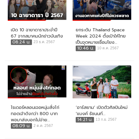
เปิด 10 ฉายาดาราประจำปี
ยกระดับ Thailand Space
67 จากสมาคมนักข่าวบันเทิง
Week 2024 ตั้งเป้าให้ไทย
08:24 น.
เป็นจุดหมายเชื่อมโยง...
23 ธ.ค. 2567
10:46 น.
10 ต.ค. 2567
ไรเดอร์หลอนเจอหนุ่มสั่งไก่
‘อาร์สยาม’ เปิดตัวศิลปินใหม่
ทอดเจ้าดังกว่า 800 บาท
‘แบงค์ ธัชนนท์...
14:21 น.
พอมาส่งบอกไม่จ่าย...
13 ก.ย. 2567
08:09 น.
2 ต.ค. 2567