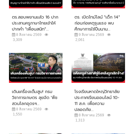
ตร.สอบพยานแล้ว 16 ปาก
ตร. เปิดไทม์ไลน์ "เด็ก 14"
ประสานครูภาษาไทยเข้าให้
ก่อนก่อเหตุรุนแรง พบ
ปากคำ "เพื่อนสนิท"...
ศึกษาการใช้ปืนนาน...
8 สิงหาคม 2569
9 สิงหาคม 2569
3,309
2,061
เดินเครื่องเต็มสูบ! กรม
โรงเรียนหาดใหญ่วิทยาลัย
วิชาการเกษตร ลุยจัด 'พืช
ประกาศเรียนออนไลน์ 10-
สวนโลกอุดรฯ...
11 ส.ค. เพื่อความ
ปลอดภัย...
8 สิงหาคม 2569
1,550
8 สิงหาคม 2569
1,313