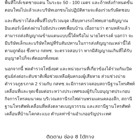
พื้นที่ใกล้เขตชายแดน ในระยะ 50 - 100 เมตร และถ้าหลังกำหนดขั้น
ตอนใหม่ไปแล้วและบริษัทเอกชนไม่ปฏิบัติตามจะต้องร่วมรับผิดชอบ
และทีมข่าวได้ลงพื้นที่ไปบริเวณจุด เลียบทางรถไฟพบสายสัญญาณ
อินเตอร์เน็ตส่งผ่านไปยังประเทศเพื่อนบ้าน เมื่อถามว่า ตามหลักแล้ว
สามารถส่งสัญญาณข้ามแดนแบบนี้ได้หรือไม่ นายไตรรงค์ บอกว่า จะ
มีบริษัทเล็กและบริษัทใหญ่ที่รับสัมปทานในการส่งสัญญาณเหล่านี้ได้
ตามถูกต้อง ซึ่งทาง กสทช. จะตรวจสอบว่า หากมีสัญญาณเกินที่ได้รับ
อนุญาตไปก็จะตัดออกทั้งหมด
นอกจากนี้ พลตำรวจโทยิ่งยศ และหน่วยงานที่เกี่ยวข้องได้ร่วมกันเปิด
ศูนย์ส่งต่อระดับชาติเพื่อช่วยเหลือคุ้มครองผู้เสียหาย ส่วนช่วงบ่าย
ตำรวจภูธรภาค 2 ร่วมกับ กสทช.จะมีการตรวจสอบสถานีฐานโทรศัพท์
เคลื่อนที่และจุดเชื่อมต่อระหว่างประเทศของผู้รับใบอนุญาตประกอบ
กิจการโทรคมนาคม บริเวณสถานีรถไฟด่านพรมแดนคลองลึก, สถานี
ฐานโทรศัพท์เคลื่อนที่หลังตลาดเบญจวรรณ และสถานีฐานโทรศัพท์
เคลื่อนที่บ้านโคกสะแบง ตำบลท่าข้ามอำเภออรัญประเทศ
ติดตาม ช่อง 8 ได้ทาง