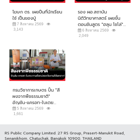
โฆษก ตร. เผยปืนที่นักเรียน
รอง ผอ.สถาบัน
ใช้ เป็นของปู่
นิติวิทยาศาสตร์ เผยขั้น
ตอนชันสูตร "ฮลุน โซโล่"...
7 สิงหาคม 2569
3,143
6 สิงหาคม 2569
2,049
กรมวิชาการเกษตร ปั้น "สี
ผงจากพืชธรรมชาติ"
อัญชัน-แครอท-ใบเตย...
5 สิงหาคม 2569
1,661
RS Public Company Limited. 27 RS Group, Prasert-Manukit Road,
Senanikhom, Chatuchak, Bangkok 10900, THAILAND