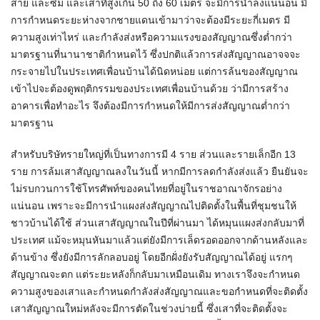
สาย และซิม และเสาที่สูงเกิน 50 ถึง 60 เมตร จะมีการนำลงแน่นอน มี
การกำหนดระยะห่างจากชายแดนเข้ามาว่าจะต้องมีระยะกี่เมตร มี
ความสูงเท่าไหร่ และกำลังส่งหรือความแรงของสัญญาณซึ่งต่ำกว่า
มาตรฐานที่นานาชาติกำหนดไว้ ซึ่งปกติแล้วการส่งสัญญาณอาจจจะ
กระจายไปในประเทศเพื่อนบ้านได้นิดหน่อย แต่การล้นของสัญญาณ
เข้าไปจะต้องดูพฤติกรรมของประเทศเพื่อนบ้านด้วย ว่ามีการสร้าง
อาคารเพื่อทำอะไร จึงต้องมีการกำหนดให้มีการส่งสัญญาณต่ำกว่า
มาตรฐาน
สำหรับบริษัทรายใหญ่ที่เป็นทางการมี 4 ราย ส่วนและรายเล็กอีก 13
ราย การล้มเสาสัญญาณลงในวันนี้ หากมีการลดกำลังส่งแล้ว ยืนยันจะ
ไม่รบกวนการใช้โทรศัพท์ของคนไทยที่อยู่ในราชอาณาจักรอย่าง
แน่นอน เพราะจะมีการนำแผงส่งสัญญาณไปติดตั้งในพื้นที่ชุมชนให้
ชาวบ้านได้ใช้ ส่วนเสาสัญญาณในปีที่ผ่านมา ได้หมุนแผงส่งกลับมาที่
ประเทศ แม้จะหมุนหันมาแล้วแต่ยังมีการเล็ดรอดออกจากด้านหลังและ
ด้านข้าง ซึ่งยังมีการลักลอบอยู่ โดยอีกฝั่งยังรับสัญญาณได้อยู่ แรกๆ
สัญญาณจะตก แต่ระยะหลังก็กลับมาเหมือนเดิม ทางเราจึงจะกำหนด
ความสูงของเสาและกำหนดกำลังส่งสัญญาณและขอกำหนดที่จะติดตั้ง
เสาสัญญาณใหม่หลังจะมีการตัดในช่วงบ่ายนี้ ซึ่งเสาที่จะติดตั้งจะ