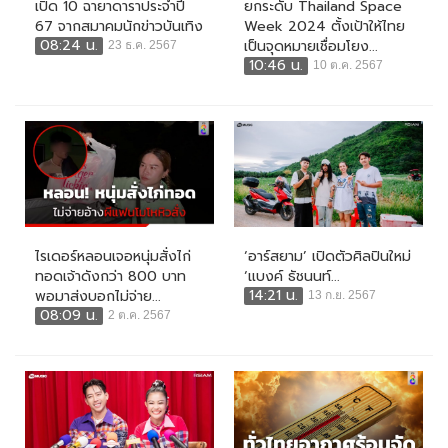
เปิด 10 ฉายาดาราประจำปี
ยกระดับ Thailand Space
67 จากสมาคมนักข่าวบันเทิง
Week 2024 ตั้งเป้าให้ไทย
08:24 น.
เป็นจุดหมายเชื่อมโยง...
23 ธ.ค. 2567
10:46 น.
10 ต.ค. 2567
ไรเดอร์หลอนเจอหนุ่มสั่งไก่
‘อาร์สยาม’ เปิดตัวศิลปินใหม่
ทอดเจ้าดังกว่า 800 บาท
‘แบงค์ ธัชนนท์...
14:21 น.
พอมาส่งบอกไม่จ่าย...
13 ก.ย. 2567
08:09 น.
2 ต.ค. 2567