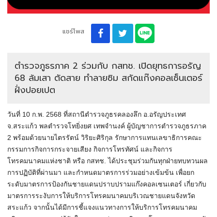
แชร์โพส
ตำรวจภูธรภาค 2 ร่วมกับ กสทช. เปิดยุทธการอรัญ
68 ล้มเสา ตัดสาย ทำลายซิม สกัดแก๊งคอลเซ็นเตอร์
ฝั่งปอยเปต
วันที่ 10 ก.พ. 2568 ที่สถานีตำรวจภูธรคลองลึก อ.อรัญประเทศ
จ.สระแก้ว พลตำรวจโทยิ่งยศ เทพจำนงค์ ผู้บัญชาการตำรวจภูธรภาค
2 พร้อมด้วยนายไตรรัตน์ วิริยะศิริกุล รักษาการแทนเลขาธิการคณะ
กรรมการกิจการกระจายเสียง กิจการโทรทัศน์ และกิจการ
โทรคมนาคมแห่งชาติ หรือ กสทช. ได้ประชุมร่วมกันทุกฝ่ายทบทวนผล
การปฏิบัติที่ผ่านมา และกำหนดมาตรการร่วมอย่างเข้มข้น เพื่อยก
ระดับมาตรการป้องกันชายแดนปราบปรามแก๊งคอลเซนเตอร์ เกี่ยวกับ
มาตรการระงับการให้บริการโทรคมนาคมบริเวณชายแดนจังหวัด
สระแก้ว จากนั้นได้มีการชี้แจงแนวทางการให้บริการโทรคมนาคม