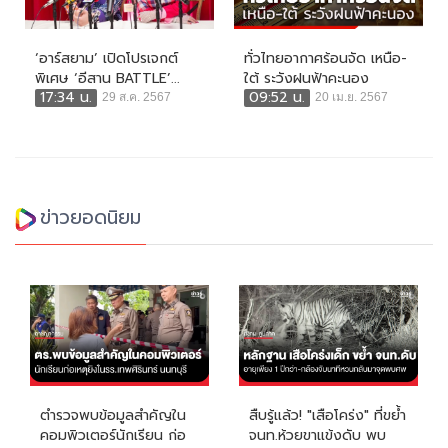
‘อาร์สยาม’ เปิดโปรเจกต์
ทั่วไทยอากาศร้อนจัด เหนือ-
พิเศษ ‘อีสาน BATTLE’...
ใต้ ระวังฝนฟ้าคะนอง
17:34 น.
09:52 น.
29 ส.ค. 2567
20 เม.ย. 2567
ข่าวยอดนิยม
ตำรวจพบข้อมูลสำคัญใน
สืบรู้แล้ว! "เสือโคร่ง" ที่ขย้ำ
คอมพิวเตอร์นักเรียน ก่อ
จนท.ห้วยขาแข้งดับ พบ