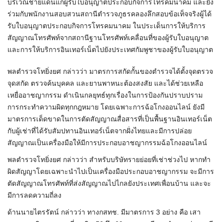
บริเวณชายแดนแก่ผู้รับใบอนุญาตประกอบกิจการโทรคมนาคม และยัง
ร่วมกับพนักงานสอบสวนสถานีตำรวจภูธรคลองลึกสอบข้อเท็จจริงผู้ได้
รับใบอนุญาตประกอบกิจการโทรคมนาคม ในประเด็นการให้บริการ
สัญญาณโทรศัพท์จากสถานีฐานโทรศัพท์เคลื่อนที่ของผู้รับใบอนุญาต
และการให้บริการอินเทอร์เน็ตไปยังประเทศกัมพูชาของผู้รับใบอนุญาต
พลตำรวจโทยิ่งยศ กล่าวว่า มาตรการสกัดกั้นของตำรวจได้ตั้งจุดตรวจ
จุดสกัด ตรวจค้นบุคคล และยานพาหนะต้องสงสัย และได้ช่วยเหลือ
เหยื่ออาชญากรรม ดำเนินกลยุทธ์ทุกเรื่องในการป้องกันปราบปราม
การกระทำความผิดทุกกฎหมาย โดยเฉพาะการฉ้อโกงออนไลน์ ยังมี
มาตรการเด็ดขาดในการตัดสัญญาณสื่อสารที่เป็นพื้นฐานอินเทอร์เน็ต
กับผู้เช่าที่ได้รับสัมปทานอินเทอร์เน็ตจากฝั่งไทยและมีการปล่อย
สัญญาณเป็นเครื่องมือให้มีการประกอบอาชญากรรมฉ้อโกงออนไลน์
พลตำรวจโทยิ่งยศ กล่าวว่า สำหรับบริษัทรายย่อยที่เช่าช่วงไป หากทำ
ผิดสัญญาโดยเฉพาะนำไปเป็นเครื่องมือประกอบอาชญากรรม จะมีการ
ตัดสัญญาณโทรศัพท์ที่ส่งสัญญาณไปไกลยังประเทศเพื่อนบ้าน และจะ
มีการลดความถี่ลง
ด้านนายไตรรัตน์ กล่าวว่า ทางกสทช. มีมาตรการ 3 อย่าง คือ เสา