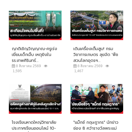
ญาติเชิญวิญญาณ-ครูเร่ง
เดินเครื่องเต็มสูบ! กรม
เยี่ยมเด็กเจ็บ เหตุยิงใน
วิชาการเกษตร ลุยจัด 'พืช
รร.เทพศิรินทร์...
สวนโลกอุดรฯ...
8 สิงหาคม 2569
8 สิงหาคม 2569
1,595
1,467
โรงเรียนหาดใหญ่วิทยาลัย
"แม็กซ์ กฤษฎากร" นักข่าว
ประกาศเรียนออนไลน์ 10-
ช่อง 8 คว้ารางวัลพระแม่