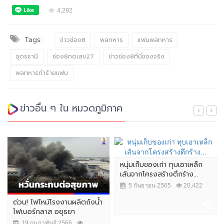
4,292
Tags:
ข่าวช่อง8
พลทหาร
แฟนพลทหาร
อุดรธานี
ช่อง8กดเลข27
ข่าวช่อง8ที่นี่ของจริง
พลทหารทำร้ายแฟน
ข่าวอื่น ๆ ใน หมวดภูมิภาค
หนุ่มเก็บของเก่า ทุบเอาเหล็ก
เส้นจากโครงสร้างตึกร้าง...
5 กันยายน 2565
20,422
ด่วน! ไฟไหม้โรงงานผลิตถังน้ำ
ไฟเบอร์กลาส อยุธยา
19 กุมภาพันธ์ 2566