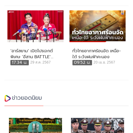
‘อาร์สยาม’ เปิดโปรเจกต์
ทั่วไทยอากาศร้อนจัด เหนือ-
พิเศษ ‘อีสาน BATTLE’...
ใต้ ระวังฝนฟ้าคะนอง
17:34 น.
09:52 น.
29 ส.ค. 2567
20 เม.ย. 2567
ข่าวยอดนิยม