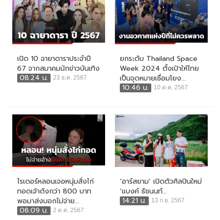
เปิด 10 ฉายาดาราประจำปี
ยกระดับ Thailand Space
67 จากสมาคมนักข่าวบันเทิง
Week 2024 ตั้งเป้าให้ไทย
08:24 น.
เป็นจุดหมายเชื่อมโยง...
23 ธ.ค. 2567
10:46 น.
10 ต.ค. 2567
ไรเดอร์หลอนเจอหนุ่มสั่งไก่
‘อาร์สยาม’ เปิดตัวศิลปินใหม่
ทอดเจ้าดังกว่า 800 บาท
‘แบงค์ ธัชนนท์...
14:21 น.
พอมาส่งบอกไม่จ่าย...
13 ก.ย. 2567
08:09 น.
2 ต.ค. 2567