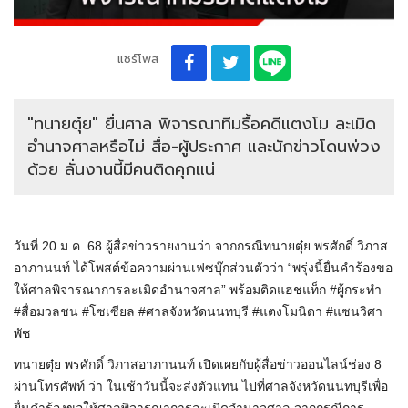
แชร์โพส
"ทนายตุ๋ย" ยื่นศาล พิจารณาทีมรื้อคดีแตงโม ละเมิด
อำนาจศาลหรือไม่ สื่อ-ผู้ประกาศ และนักข่าวโดนพ่วง
ด้วย ลั่นงานนี้มีคนติดคุกแน่
วันที่ 20 ม.ค. 68 ผู้สื่อข่าวรายงานว่า จากกรณีทนายตุ๋ย พรศักดิ์ วิภาส
อาภานนท์ ได้โพสต์ข้อความผ่านเฟซบุ๊กส่วนตัวว่า “พรุ่งนี้ยื่นคำร้องขอ
ให้ศาลพิจารณาการละเมิดอำนาจศาล” พร้อมติดแฮชแท็ก #ผู้กระทำ
#สื่อมวลชน #โซเซียล #ศาลจังหวัดนนทบุรี #แตงโมนิดา #แซนวิศา
พัช
ทนายตุ๋ย พรศักดิ์ วิภาสอาภานนท์ เปิดเผยกับผู้สื่อข่าวออนไลน์ช่อง 8
ผ่านโทรศัพท์ ว่า ในเช้าวันนี้จะส่งตัวแทน ไปที่ศาลจังหวัดนนทบุรีเพื่อ