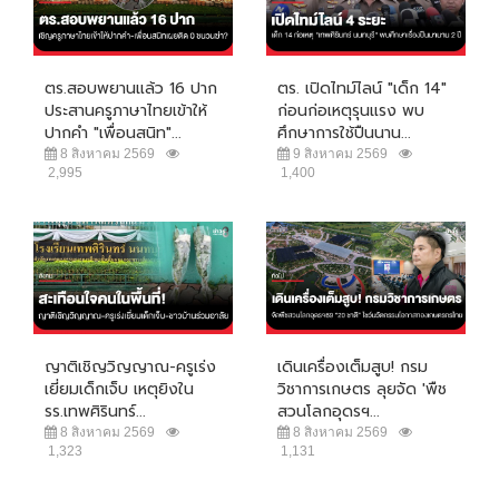
ตร.สอบพยานแล้ว 16 ปาก
ตร. เปิดไทม์ไลน์ "เด็ก 14"
ประสานครูภาษาไทยเข้าให้
ก่อนก่อเหตุรุนแรง พบ
ปากคำ "เพื่อนสนิท"...
ศึกษาการใช้ปืนนาน...
8 สิงหาคม 2569
9 สิงหาคม 2569
2,995
1,400
ญาติเชิญวิญญาณ-ครูเร่ง
เดินเครื่องเต็มสูบ! กรม
เยี่ยมเด็กเจ็บ เหตุยิงใน
วิชาการเกษตร ลุยจัด 'พืช
รร.เทพศิรินทร์...
สวนโลกอุดรฯ...
8 สิงหาคม 2569
8 สิงหาคม 2569
1,323
1,131