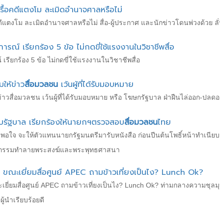
รื้อคดีแตงโม ละเมิดอำนาจศาลหรือไม่
คดีแตงโม ละเมิดอำนาจศาลหรือไม่ สื่อ-ผู้ประกาศ และนักข่าวโดนพ่วงด้วย ลั่
ณ์ เรียกร้อง 5 ข้อ ไม่กดขี่ใช้แรงงานในวิชาชีพสื่อ
รียกร้อง 5 ข้อ ไม่กดขี่ใช้แรงงานในวิชาชีพสื่อ
ให้ข่าว
สื่อมวลชน
เว้นผู้ที่ได้รับมอบหมาย
าวสื่อมวลชน เว้นผู้ที่ได้รับมอบหมาย หรือ โฆษกรัฐบาล ฝ่าฝืนไล่ออก-ปลด
ียบรัฐบาล เรียกร้องให้นายกฯตรวจสอบ
สื่อมวลชน
ไทย
 ไม่พอใจ จะให้ตัวแทนนายกรัฐมนตรีมารับหนังสือ ก่อนปีนต้นโพธิ์หน้าทำเนี
้วาทกรรมทำลายพระสงฆ์และพระพุทธศาสนา
อนอก ขณะเยี่ยมสื่อศูนย์ APEC ถามข้าวเที่ยงเป็นไง? Lunch Ok?
ขณะเยี่ยมสื่อศูนย์ APEC ถามข้าวเที่ยงเป็นไง? Lunch Ok? ท่ามกลางความชุลมุน
้นำเรียบร้อยดี​