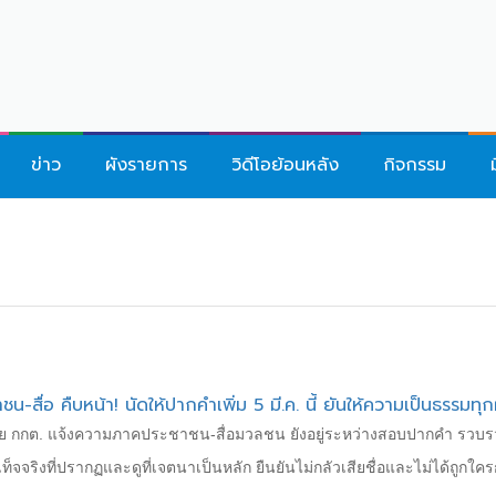
ข่าว
ผังรายการ
วิดีโอย้อนหลัง
กิจกรรม
-สื่อ คืบหน้า! นัดให้ปากคำเพิ่ม 5 มี.ค. นี้ ยันให้ความเป็นธรรมทุก
กกต. แจ้งความภาคประชาชน-สื่อมวลชน ยังอยู่ระหว่างสอบปากคำ รวบรวมพ
จริงที่ปรากฏและดูที่เจตนาเป็นหลัก ยืนยันไม่กลัวเสียชื่อและไม่ได้ถูกใค