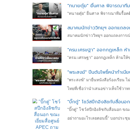
"ทนายตุ๋ย" ยื่นศาล พิจารณาทีม
"ทนายตุ๋ย" ยื่นศาล พิจารณาทีมรื้อ
สมาคมนักข่าววิทยุฯ ออกแถลงการ
สมาคมนักข่าววิทยุฯ ออกแถลงการณ์ เ
"ครม.เศรษฐา" ออกกฎเหล็ก ห้าม
"ครม.เศรษฐา" ออกกฎเหล็ก ห้ามให้ข่
"พระสงฆ์" ปีนต้นโพธิ์หน้าทำเน
"พระสงฆ์" มายื่นหนังสือร้องเรียน
ไทยที่เชื่อว่านำเสนอข่าวเท็จใช
"บิ๊กตู่" โชว์สปีกอิงลิชกับสื่
"บิ๊กตู่" โชว์สปีกอิงลิชกับสื่อนอก 
อย่าถามอะไรเลยตอนนี้" บอกประชุมผู