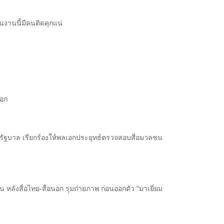
นงานนี้มีคนติดคุกแน่
ออก
ยบรัฐบาล เรียกร้องให้พลเอกประยุทธ์ตรวจสอบสื่อมวลชน
 หลังสื่อไทย-สื่อนอก รุมถ่ายภาพ ก่อนออกตัว​ "มาเยี่ยม