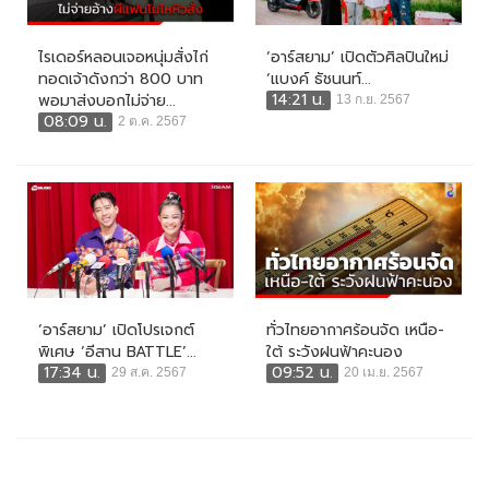
ไรเดอร์หลอนเจอหนุ่มสั่งไก่
‘อาร์สยาม’ เปิดตัวศิลปินใหม่
ทอดเจ้าดังกว่า 800 บาท
‘แบงค์ ธัชนนท์...
14:21 น.
พอมาส่งบอกไม่จ่าย...
13 ก.ย. 2567
08:09 น.
2 ต.ค. 2567
‘อาร์สยาม’ เปิดโปรเจกต์
ทั่วไทยอากาศร้อนจัด เหนือ-
พิเศษ ‘อีสาน BATTLE’...
ใต้ ระวังฝนฟ้าคะนอง
17:34 น.
09:52 น.
29 ส.ค. 2567
20 เม.ย. 2567