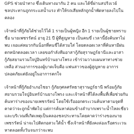
GPS ช่วยนำทาง ซึ่งเดินทางมากัน 2 คน และได้ขี่ผ่านสปริงเวย์
ชลประทานถูกกระแสน้ำแรง ทำให้รถเสียหลักถูกน้ำพัดหายลงไปใน
คลอง
เจ้าหน้าที่กู้ภัยได้ช่วยไว้ได้ 1 รายเป็นผู้หญิง อีก 1 รายเป็นผู้ชายทราบ
ชื่อ นายเพชรรัตน์ อายุ 21 ปี ผู้ที่สูญหาย เป็นคนขี่ เวลานี้ยังค้นหาไม่
พบ เจอแค่หมวกกันน็อกที่คนขี่ได้สวมใส่ โดยตลอดเวลาที่ค้นหามีฝน
ตกหนักตลอดเวลา เลยขอกำลังทีมอาสากู้ภัยสุราษฎร์ธานีและอาสา
กู้ภัยสยามรวมใจปู่อินทร์บ้านยางโพรง เข้าร่วมวางแผนหาทางช่วย
เหลือ ส่วนอาการของผู้บาดเจ็บคือ แฟนสาวของผู้สูญหาย อาการ
ปลอดภัยแต่ยังอยู่ในอาการตกใจ
เจ้าหน้าที่กู้ภัยอำเภอไชยา กู้ภัยกุศลศรัทธาสุราษฎร์ธานี พร้อมกู้ภัย
สยามรวมใจปู่อินทร์บ้านยางโพรง และเจ้าหน้าที่ได้ลงพื้นที่เพื่อช่วยกัน
ค้นหาร่างของนายเพชรรัตน์ โดยใช้เรือออกตระเวนค้นหาตามจุดที่
คาดว่าจะถูกน้ำพัดไป แต่การค้นหาค่อนข้างลำบากเพราะน้ำไหลเชี่ยว
และบริเวณที่เกิดเหตุเป็นคลองชลประทานโดยคาดว่าร่างของนาย
เพชรรัตน์ น่าจะไปติดกอสวะใต้น้ำ ซึ่งเจ้าหน้าที่ยังคงล่องเรือตระเวน
หาตลอดทั้งวันจนกว่าจะพบ