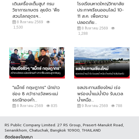
เดินเครื่องเต็มสูบ! กรม
โรงเรียนหาดใหญ่วิทยาลัย
วิชาการเกษตร ลุยจัด 'พืช
ประกาศเรียนออนไลน์ 10-
สวนโลกอุดรฯ...
11 ส.ค. เพื่อความ
ปลอดภัย...
8 สิงหาคม 2569
1,530
8 สิงหาคม 2569
1,288
"แม็กซ์ กฤษฎากร" นักข่าว
ชลประทานเชียงใหม่ เร่ง
ช่อง 8 คว้ารางวัลพระแม่
พร่องน้ำแม่น้ำปิง รับมวล
ธรณีทองคำ...
น้ำเหนือ...
8 สิงหาคม 2569
835
9 สิงหาคม 2569
788
RS Public Company Limited. 27 RS Group, Prasert-Manukit Road,
Senanikhom, Chatuchak, Bangkok 10900, THAILAND
ติดต่อลงโฆษณา