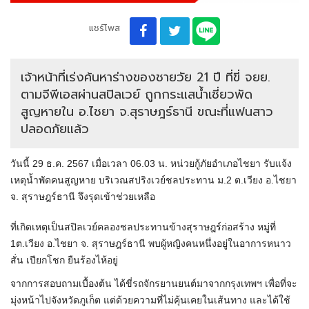
แชร์โพส
เจ้าหน้าที่เร่งค้นหาร่างของชายวัย 21 ปี ที่ขี่ จยย.
ตามจีพีเอสผ่านสปิลเวย์ ถูกกระแสน้ำเชี่ยวพัด
สูญหายใน อ.ไชยา จ.สุราษฎร์ธานี ขณะที่แฟนสาว
ปลอดภัยแล้ว
วันนี้ 29 ธ.ค. 2567 เมื่อเวลา 06.03 น. หน่วยกู้ภัยอำเภอไชยา รับแจ้ง
เหตุน้ำพัดคนสูญหาย บริเวณสปริงเวย์ชลประทาน ม.2 ต.เวียง อ.ไชยา
จ. สุราษฎร์ธานี จึงรุดเข้าช่วยเหลือ
ที่เกิดเหตุเป็นสปิลเวย์คลองชลประทานข้างสุราษฎร์ก่อสร้าง หมู่ที่
1ต.เวียง อ.ไชยา จ. สุราษฎร์ธานี พบผู้หญิงคนหนึ่งอยู่ในอาการหนาว
สั่น เปียกโชก ยืนร้องไห้อยู่
จากการสอบถามเบื้องต้น ได้ขี่รถจักรยานยนต์มาจากกรุงเทพฯ เพื่อที่จะ
มุ่งหน้าไปจังหวัดภูเก็ต แต่ด้วยความที่ไม่คุ้นเคยในเส้นทาง และได้ใช้