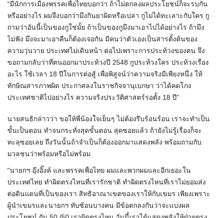
“มีนักการเมืองพรรคเพื่อไทยบอกว่า ถ้าไม่ตกลงผลประโยชน์ก็จะรบกัน
หรืออย่างไร ผมจึงบอกว่ามึงกินยาผิดหรือเปล่า กูไม่ได้ทะเลาะกับใคร กู
ถามว่าอันนี้เป็นของกูใช่มั้ย ถ้าเป็นของกูมึงมาเอาไปได้อย่างไร ถ้ามึง
ไม่ฟัง มึงจะมาเอาคืนก็ต้องเจอกัน มีคนว่าตัวเองเป็นสารตั้งต้นของ
ความวุ่นวาย ประเทศไม่เดินหน้า ต่อไปเพราะการประท้วงของตน จึง
ขอถามกลับว่าที่ตนออกมาประท้วงปี 2548 กูประท้วงใคร ประท้วงเรื่อง
อะไร ใช้เวลา 18 ปีในการต่อสู้ เพื่อพิสูจน์ว่าความจริงมีเพียงหนึ่ง ให้
ทักษิณสารภาพผิด ประกาศลงในราชกิจจานุเบกษา ว่าได้คดโกง
ประเทศชาติไปอย่างไร ความจริงประวัติศาสตร์รอตั้ง 18 ปี"
นายสนธิกล่าวว่า ขอให้พี่น้องใจเย็นๆ ไม่ต้องรีบร้อนร้อน เราจะทำเป็น
ขั้นเป็นตอน ทำจนกระทั่งสุดขั้นตอน สุดซอยแล้ว ถ้ายังไม่รู้เรื่องก็จะ
ทะลุซอยเลย ถึงวันนั้นถ้าจำเป็นก็ต้องออกมาแสดงพลัง พร้อมถามกับ
มวลชนว่าพร้อมหรือไม่พร้อม
"นายกฯ อุ๊งอิ๊งค์ และพรรคเพื่อไทย ผมและพวกผมและอีกเยอะใน
ประเทศไทย ทำผิดตรงไหนที่เรารักชาติ ทำผิดตรงไหนที่เราไม่ยอมส่ง
ต่อดินแดนที่เป็นของเรา สิทธิอาณาเขตของเราให้กับเขมร เพียงเพราะ
ผู้นำเขมรและนายกฯ ทับซ้อนบางคน มีข้อตกลงกันว่าจะแบ่งผล
ประโยชน์ กัน 50 /50 เราผิดตรงไหน วันนี้เราได้แสดงพลังให้ฝ่ายตรง