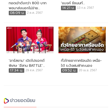
ทอดเจ้าดังกว่า 800 บาท
‘แบงค์ ธัชนนท์...
14:21 น.
พอมาส่งบอกไม่จ่าย...
13 ก.ย. 2567
08:09 น.
2 ต.ค. 2567
‘อาร์สยาม’ เปิดโปรเจกต์
ทั่วไทยอากาศร้อนจัด เหนือ-
พิเศษ ‘อีสาน BATTLE’...
ใต้ ระวังฝนฟ้าคะนอง
17:34 น.
09:52 น.
29 ส.ค. 2567
20 เม.ย. 2567
ข่าวยอดนิยม