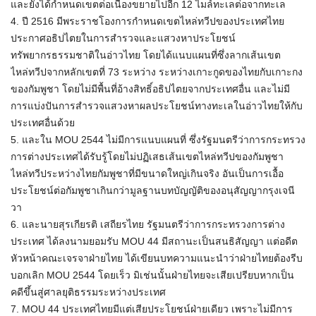
และยังได้กำหนดเขตต่อเนื่องขยายไปอีก 12 ไมล์ทะเลต่อจากทะเล
4. ปี 2516 มีพระราชโองการกำหนดเขตไหล่ทวีปของประเทศไทย​
ประกาศอธิปไตยในการสำรวจและแสวงหาประโยชน์
ทรัพยากรธรรมชาติในอ่าวไทย โดยได้แนบแผนที่ซึ่งลากเส้นเขต
ไหล่ทวีปจากหลักเขตที่ 73 ระหว่าง ระหว่างเกาะกูดของไทยกับเกาะกง
ของกัมพูชา​ โดยไม่มีพื้นที่อ้างสิทธิ์อธิปไตยจากประเทศอื่น และไม่มี
การแบ่งปันการสำรวจแสวงหาผลประโยชน์ทางทะเลในอ่าวไทยให้กับ
ประเทศอื่นด้วย​
5. และใน MOU 2544 ไม่มีการแนบแผนที่ ซึ่งรัฐมนตรีว่าการกระทรวง
การต่างประเทศได้รับรู้โดยไม่ปฏิเสธเส้นเขตไหล่ทวีปของกัมพูชา
ไหล่ทวีประหว่างไทยกัมพูชาที่มีขนาดใหญ่เกินจริง อันเป็นการเอื้อ
ประโยชน์ต่อกัมพูชาเกินกว่ามูลฐานบทบัญญัติของอนุสัญญากรุงเจนี
วา​
6. และนายสุรเกียรติ ​เสถียรไทย​ รัฐมนตรีว่าการกระทรวงการต่าง
ประเทศ ได้ลงนามยอมรับ​ MOU 44​ มีสถานะเป็นสนธิสัญญา​ แต่อดีต
หัวหน้าคณะเจรจาฝ่ายไทย ได้เขียนบทความแนะนำว่าฝ่ายไทยต้องรีบ
บอกเลิก MOU​ 2544 โดยเร็ว​ มิเช่นนั้นฝ่ายไทยจะเสียเปรียบหากเป็น
คดีขึ้นสู่ศาลยุติธรรมระหว่างประเทศ​
7. MOU 44 ประเทศไทย​มีแต่เสียประโยชน์ฝ่ายเดียว​ เพราะไม่มีการ