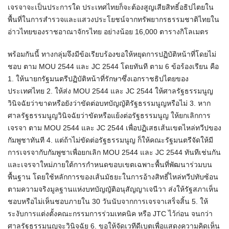
เจรจาจะเป็นประการใด​ ประเทศไทย​ก็จะต้องสูญเสียสิทธิ์อธิปไตยใน
พื้นที่ในการสำรวจและแสวงประโยชน์จากทรัพยากรธรรมชาติไทยใน
อ่าวไทยของราชอาณาจักรไทย​ อย่างน้อย 16,000 ตารางกิโลเมตร
พร้อมกันนี้ ทางกลุ่ม​จึงมีข้อเรียบร้องขอให้หยุดการปฏิบัติหน้าที่โดยไม่
ชอบ ตาม MOU 2544 และ JC​ 2544 โดยทันที​​ ตาม​ 6 ข้อร้องเรียน​ คือ​
1. ให้นายกรัฐมนตรีปฏิบัติหน้าที่รักษาซึ่งเอกราชธิปไตยของ
ประเทศไทย​ 2. ให้ส่ง MOU 2544 และ JC 2544 ให้ศาลรัฐธรรมนูญ
วินิจฉัยว่าขาดหรือยังว่าขัดต่อบทบัญญัติรัฐธรรมนูญหรือไม่ 3. หาก
ศาลรัฐธรรมนูญวินิจฉัยว่าขัดหรือแย้งต่อรัฐธรรมนูญ ให้ยกเลิกการ
เจรจา ตาม MOU 2544 และ JC 2544 เพื่อปฏิเสธเส้นเขตไหล่ทวีปของ
กัมพูชาทันที​ 4. แต่ถ้าไม่ขัดต่อรัฐธรรมนูญ ก็ให้คณะรัฐมนตรีจัดให้มี
การเจรจากับกัมพูชาเพื่อยกเลิก MOU 2544 และ JC 2544 ทันทีเช่นกัน
และเจรจาใหม่ภายใต้การกำหนดขอบเขตเฉพาะพื้นที่พัฒนาร่วมบน
พื้นฐาน โดยใช้หลักการของเส้นมัธยะ​ในการอ้างสิทธิ์ไหล่ทวีปทับซ้อน
ตามความจริงมูลฐานแห่งบทบัญญัติอนุสัญญาเจนีวา​ ส่งให้รัฐสภาเห็น
ชอบหรือไม่เห็นชอบภายใน 30 วันนับจากการเจรจาเสร็จสิ้น​ 5. ให้
ระงับการแต่งตั้งคณะกรรมการร่วมเทคนิค หรือ JTC ไว้ก่อน​ จนกว่า
ศาลรัฐธรรมนูญจะวินิจฉัย​ 6. ขอให้จัดเวทีดีเบตเพื่อแสดงความคิดเห็น