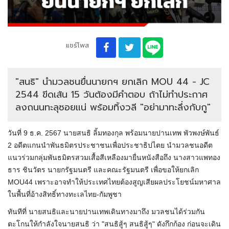
แชร์โพส
"สนธิ" นำมวลชน​ยื่น​นายกฯ ยกเลิก​ MOU​ 44​ -​ JC
2544 ขีดเส้น​ 15 วันต้องมีคำตอบ​ ถ้าไม่ทำประกาศ
ลงถนนทะลุซอยแน่​ พร้อมทิ้งวลี "อย่ามาทะลึ่งกับกู"
วันที่ 9 ธ.ค. 2567 นายสนธิ ลิ้มทองกุล​ พร้อมนายปานเทพ พัวพงษ์พันธ์
2 อดีตแกนนำพันธมิตรประชาชนเพื่อประชาธิปไตย​ นำมวลชน​อดีต
แนวร่วมกลุ่มพันธมิตร​สวมเสื้อสีเหลือง​มายื่นหนังสือถึง นางสาวแพทอง
ธาร ชินวัตร นายกรัฐมนตรี และคณะรัฐมนตรี เพื่อขอให้ยกเลิก
MOU44 เพราะอาจทำให้ประเทศไทยต้องสูญเสียผลประโยชน์มหาศาล
ในพื้นที่อ้างสิทธิ์ทางทะเลไทย-กัมพูชา
ทันทีที่ นายสนธิและนายปานเทพเดินทางมาถึง มวลชนได้ร่วมกัน
ตะโกนให้กำลังใจนายสนธิ ว่า "สนธิสู้ๆ สนธิสู้ๆ" ดังกึกก้อง​ ก่อนจะเดิน