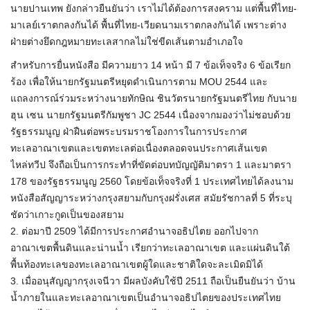
นายปาน​เทพ​ ยังกล่าวยืนยันว่า​ เราไม่ได้ต้องการสงคราม​ แต่พื้นที่ไทย-
มาเลย์เราตกลงกันได้ พื้นที่ไทย-เวียดนามเราตกลงกันได้​ เพราะต่าง
ฝ่ายต่างยึดกฎหมายทะเลสากลไม่ใช่ขีดเส้นตามอำเภอใจ
สำหรับการยื่นหนังสือ มีความยาว​ 14 หน้า​ มี​ 7 ข้อเท็จจริง 6 ข้อเรียก
ร้อง เพื่อให้นายกรัฐมนตรี​หยุดดำเนินการตาม MOU 2544 และ
แถลงการณ์ร่วมระหว่างนายทักษิณ​ ชินวัตรนายกรัฐมนตรีไทย​ กับนาย
ฮุน​ เซน นายกรัฐมนตรีกัมพูชา JC 2544​ เนื่องจากมองว่าไม่ชอบด้วย
รัฐธรรมนูญ​ ฝ่าฝืนต่อพระบรมราชโองการในการประกาศ
ทะเลอาณาเขตและเขตทะเลต่อเนื่องตลอดจนประกาศเส้นเขต
ไหล่ทวีป​ จึงถือเป็นการกระทำที่ขัดต่อบทบัญญัติมาตรา 1 และมาตรา
178 ของรัฐธรรมนูญ​ 2560​ โดยข้อเท็จจริงที่ 1 ประเทศไทยได้ลงนาม
หนังสือสัญญาระหว่างกรุงสยามกับกรุงฝรั่งเศส สมัยรัชกาลที่ 5 ที่ระบุ
ชัดว่าเกาะกูดเป็นของสยาม​
2. ต่อมาปี 2509 ได้มีการประกาศอำนาจอธิปไตย ออกไปจาก
อาณาเขตพื้นดินและน่านน้ำ เรียกว่าทะเลอาณาเขต และแผ่นดินใต้
พื้นท้องทะเลของทะเลอาณาเขตผู้ใดและชาติใดจะละเมิดมิได้​
3. เมื่อ​อนุสัญญากรุงเจนีวา มีผลบังคับใช้ปี​ 2511 ถือเป็นยืนยัน​ว่า​ บ้าน
น้ำภายในและทะเลอาณาเขตเป็นอำนาจอธิปไตยของประเทศไทย​