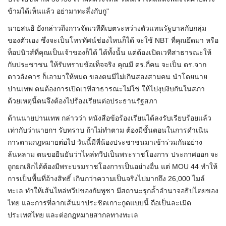
ข้ามได้เห็นแล้ว อย่ามาทะลึ่งกับกู"
นายสนธิ ยังกล่าวถึงการจัดเวทีดีเบตระหว่างตัวแทนรัฐบาลกับกลุ่ม
ของตัวเอง ซึ่งจะเป็นโทรทัศน์ช่องไหนก็ได้ จะใช้ NBT ที่คุณยึดมา หรือ
ท็อปนิวส์ที่คุณเป็นเจ้าของก็ได้ ได้ทั้งนั้น แต่ต้องเปิดเวทีสาธารณะให้
กับประชาชน ให้รับทราบข้อเท็จจริง คุณมี ดร.กี่คน จะเป็น​ ดร.จาก
ดาวอังคาร ก็เอามาให้หมด ของตนมีไม่เกินสองสามคน นำโดยนาย
ปานเทพ ตนต้องการเปิดเวทีสาธารณะไม่ใช่ ให้ไปงุบงิบกันในสภา
ด้วยเหตุนี้ตนจึงต้องไปร้องเรียนต่อประธานรัฐสภา
ด้านนายปานเทพ กล่าวว่า​ หนังสือข้อร้องเรียน​ได้ลงรับเรียบร้อย​แล้ว​
เท่ากับว่านายกฯ รับทราบ ถ้าไม่ทำตาม​ ต้องมีขั้นตอนในการดำเนิน
การตามกฎหมายต่อไป วันนี้มีพี่น้องประชาชนมาเข้าร่วมกันอย่าง
ล้นหลาม​ ตนขอยืนยันว่าไหล่ทวีปเป็นพระราชโองการ​ ประกาศออก​ จะ
ถูกยกเลิกได้​ต้องมีพระบรมราชโองการเป็นอย่างอื่น แต่​ MOU​ 44​ ทำให้
การเป็นพื้นที่อ้างสิทธิ์ เกินกว่าความเป็นจริงไปมากถึง 26,000 ไมล์
ทะเล ทำให้เส้นไหล่ทวีปของกัมพูชา​ มีสถานะรุกล้ำอำนาจอธิปไตยของ
ไทย​ และการที่ลากเส้นมาประชิดเกาะกูดแบบนี้​ ถือเป็นละเมิด
ประเทศไทย​ และต่อกฎหมายสากลทางทะเล​