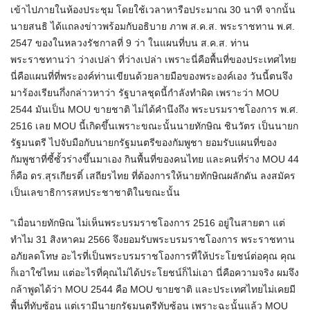
เข้าไปภายในห้องประชุม โดยใช้เวลาหารือประมาณ 30 นาที จากนั้น
นายสนธิ​ ได้แถลงข่าวพร้อมกับอธิบาย​ ภาพ​ ส.ค.ส. พระราชทาน พ.ศ.
2547 ของในหลวงรัชกาลที่​ 9 ว่า​ ในแผนที่บน ส.ค.ส. ท่าน
พระราชทาน​ว่า​ ว่างเปล่า ที่ว่างเปล่า​ เพราะนี่คือพื้นที่ของประเทศไทย
นี่คือแผนที่ที่พระองค์ท่านเขียนด้วยลายมือของพระองค์เอง วันนี้ตนจึง
มาร้องเรียนกึ่งกล่าวหา​ว่า รัฐบาลชุดนี้กำลังทำผิด เพราะว่า​ MOU
2544 มันเป็น​ MOU ​ขายชาติ ไม่ได้คำนึงถึง​ พระบรมราชโองการ พ.ศ.
2516 เลย​ MOU นี้เกิดขึ้น​เพราะขณะนั้นนายทักษิณ ชินวัตร เป็นนายก
รัฐมนตรี ไปจับมือกับนายกรัฐมนตรีของกัมพูชา ยอมรับแผนที่ของ
กัมพูชาที่ซี้ซั้วร่างขึ้นมาเอง กินพื้นที่ของคนไทย และคนที่ร่าง​ MOU 44
ก็คือ ดร.สุรเกียรติ์ เสถียรไทย ที่ต้องการให้นายทักษิณผลักดัน ลงสมัคร
เป็นเลขาธิการสหประชาชาติในขณะนั้น
"เมื่อนายทักษิณ ไม่เห็นพระบรมราชโองการ 2516 อยู่ในสายตา แต่
ทำไม 31 สิงหาคม 2566 จึงยอมรับพระบรมราชโองการ พระราชทาน
อภัยลดโทษ อะไรที่เป็นพระบรมราชโองการที่ให้ประโยชน์ต่อคุณ คุณ
ก็เอาใช่ไหม แต่อะไรที่คุณไม่ได้ประโยชน์ก็ไม่เอา นี่คือความจริง ผมจึง
กล้าพูดได้ว่า MOU 2544 คือ MOU ขายชาติ และประเทศไทยไม่เคยมี
พื้นที่ทับซ้อน แต่เรามีนายกรัฐมนตรีทับซ้อน เพราะฉะนั้นแล้ว MOU