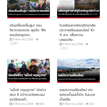
เดินเครื่องเต็มสูบ! กรม
โรงเรียนหาดใหญ่วิทยาลัย
วิชาการเกษตร ลุยจัด 'พืช
ประกาศเรียนออนไลน์ 10-
สวนโลกอุดรฯ...
11 ส.ค. เพื่อความ
ปลอดภัย...
8 สิงหาคม 2569
1,547
8 สิงหาคม 2569
1,311
"แม็กซ์ กฤษฎากร" นักข่าว
ชลประทานเชียงใหม่ เร่ง
ช่อง 8 คว้ารางวัลพระแม่
พร่องน้ำแม่น้ำปิง รับมวล
ธรณีทองคำ...
น้ำเหนือ...
8 สิงหาคม 2569
840
9 สิงหาคม 2569
824