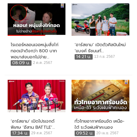
ไรเดอร์หลอนเจอหนุ่มสั่งไก่
‘อาร์สยาม’ เปิดตัวศิลปินใหม่
ทอดเจ้าดังกว่า 800 บาท
‘แบงค์ ธัชนนท์...
14:21 น.
พอมาส่งบอกไม่จ่าย...
13 ก.ย. 2567
08:09 น.
2 ต.ค. 2567
‘อาร์สยาม’ เปิดโปรเจกต์
ทั่วไทยอากาศร้อนจัด เหนือ-
พิเศษ ‘อีสาน BATTLE’...
ใต้ ระวังฝนฟ้าคะนอง
17:34 น.
09:52 น.
29 ส.ค. 2567
20 เม.ย. 2567