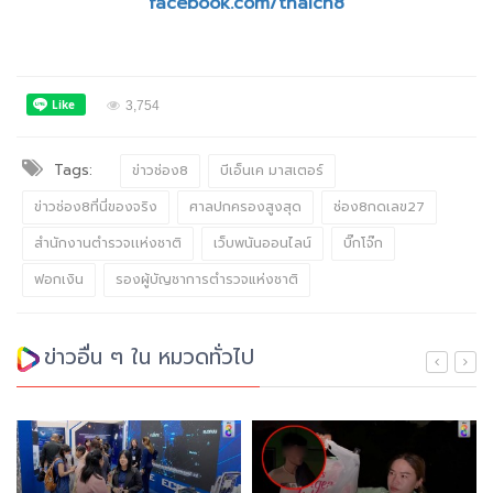
facebook.com/thaich8
3,754
Tags:
ข่าวช่อง8
บีเอ็นเค มาสเตอร์
ข่าวช่อง8ที่นี่ของจริง
ศาลปกครองสูงสุด
ช่อง8กดเลข27
สำนักงานตำรวจเเห่งชาติ
เว็บพนันออนไลน์
บิ๊กโจ๊ก
ฟอกเงิน
รองผู้บัญชาการตำรวจแห่งชาติ
ข่าวอื่น ๆ ใน หมวดทั่วไป