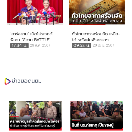
‘อาร์สยาม’ เปิดโปรเจกต์
ทั่วไทยอากาศร้อนจัด เหนือ-
พิเศษ ‘อีสาน BATTLE’...
ใต้ ระวังฝนฟ้าคะนอง
17:34 น.
09:52 น.
29 ส.ค. 2567
20 เม.ย. 2567
ข่าวยอดนิยม