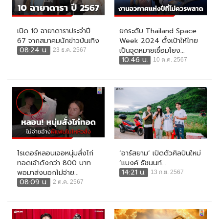
เปิด 10 ฉายาดาราประจำปี
ยกระดับ Thailand Space
67 จากสมาคมนักข่าวบันเทิง
Week 2024 ตั้งเป้าให้ไทย
08:24 น.
เป็นจุดหมายเชื่อมโยง...
23 ธ.ค. 2567
10:46 น.
10 ต.ค. 2567
ไรเดอร์หลอนเจอหนุ่มสั่งไก่
‘อาร์สยาม’ เปิดตัวศิลปินใหม่
ทอดเจ้าดังกว่า 800 บาท
‘แบงค์ ธัชนนท์...
14:21 น.
พอมาส่งบอกไม่จ่าย...
13 ก.ย. 2567
08:09 น.
2 ต.ค. 2567