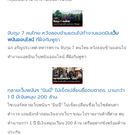
จับกุม 7 คนไทย หวังลอบข้ามแดนไปทำงานแอดมิน
เว็บ
พนันออนไลน์
ที่ฝั่งกัมพูชา
ฉก.อรัญประเทศ-ทหารพราน จับกุม 7 คนไทย หวังลอบข้ามแดนไป
ทำงานแอดมินเว็บพนันออนไลน์ ที่ฝั่งกัมพูชา
ทลายเว็บพนันฯ "มินนี่" ไม่เข็ดเปลี่ยนชื่อตบตาตร. นานกว่า
1 ปี มีเงินหมุน 200 ล้าน
ไซเบอร์ทลายเว็บพนันฯ "มินนี่" ไม่เข็ดเปลี่ยนชื่อเว็บไซต์ตบตา
ตำรวจ แถมยังกล้าถอนเงินจากเว็บฯ ขณะไปรายงานตัวที่ศาล พบ
ทำนานกว่า 1 ปี มีเงินหมุนเวียน 200 ล้าน เตรียมฝากขังพร้อมค้าน
ประกัน