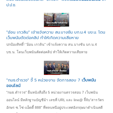
ป.ป.ช.
"อ้อน เกวลิน" เข้าแจ้งความ สน.บางชัน บก.น.4 บข.น. โดน
เว็บพนันตัดต่อคลิป ทำให้เกิดความเสียหาย
ปกป้องสิทธิ์! "อ้อน เกวลิน" เข้าแจ้งความ สน.บางชัน บก.น.4
บข.น. โดนเว็บพนันตัดต่อคลิป ทำให้เกิดความเสียหาย
"กมธ.ตำรวจ" จี้ 5 หน่วยงาน จัดการสอบ 7
เว็บพนัน
ออนไลน์
"กมธ.ตำรวจ" ยื่นหนังสือถึง 5 หน่วยงานตรวจสอบ 7 เว็บพนัน
ออนไลน์ มีหลักฐานบัญชีม้า เลขที่ URL และ line@ จี้จับ"สารวัตร
อักษร ซ.โซ่-แอ็ดดี้ 888" ที่หลบหนีอยู่ประเทศอังกฤษมาดำเนินคดี