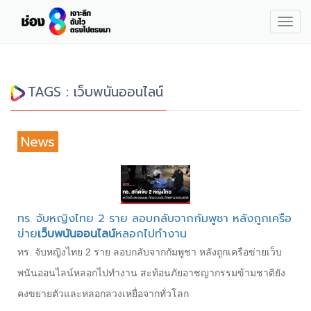
Togg
navig
TAGS : เว็บพนันออนไลน์
News
ทร. จับหญิงไทย 2 ราย ลอบกลับจากกัมพูชา หลังถูกเครือ
ข่าย
เว็บพนันออนไลน์
หลอกไปทำงาน
ทร. จับหญิงไทย 2 ราย ลอบกลับจากกัมพูชา หลังถูกเครือข่ายเว็บ
พนันออนไลน์หลอกไปทำงาน สะท้อนภัยอาชญากรรมข้ามชาติยัง
คงขยายตัวและหลอกลวงเหยื่อจากทั่วโลก