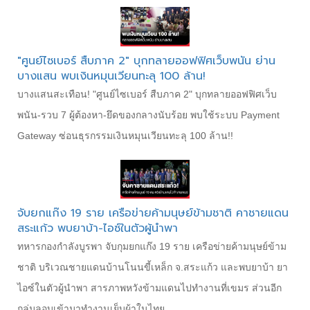
"ศูนย์ไซเบอร์ สืบภาค 2" บุกทลายออฟฟิศเว็บพนัน ย่าน
บางแสน พบเงินหมุนเวียนทะลุ 100 ล้าน!
บางแสนสะเทือน! "ศูนย์ไซเบอร์ สืบภาค 2" บุกทลายออฟฟิศเว็บ
พนัน-รวบ 7 ผู้ต้องหา-ยึดของกลางนับร้อย พบใช้ระบบ Payment
Gateway ซ่อนธุรกรรมเงินหมุนเวียนทะลุ 100 ล้าน!!
จับยกแก๊ง 19 ราย เครือข่ายค้ามนุษย์ข้ามชาติ คาชายแดน
สระแก้ว พบยาบ้า-ไอซ์ในตัวผู้นำพา
ทหารกองกำลังบูรพา จับกุมยกแก๊ง 19 ราย เครือข่ายค้ามนุษย์ข้าม
ชาติ บริเวณชายแดนบ้านโนนขี้เหล็ก จ.สระแก้ว และพบยาบ้า ยา
ไอซ์ในตัวผู้นำพา สารภาพหวังข้ามแดนไปทำงานที่เขมร ส่วนอีก
กลุ่มลอบเข้ามาทำงานเย็บผ้าในไทย