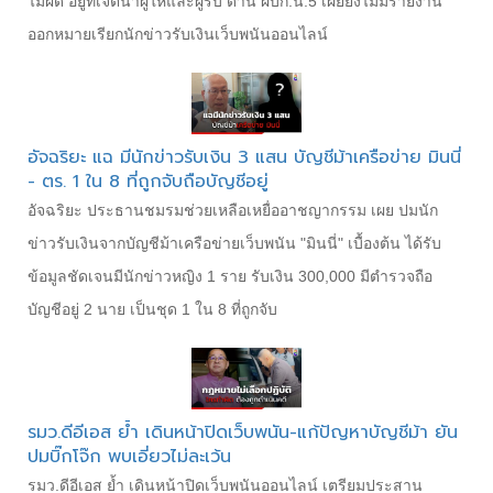
ไม่ผิด อยู่ที่เจตนาผู้ให้และผู้รับ ด้าน ผบก.น.5 เผยยังไม่มีรายงาน
ออกหมายเรียกนักข่าวรับเงินเว็บพนันออนไลน์
อัจฉริยะ แฉ มีนักข่าวรับเงิน 3 แสน บัญชีม้าเครือข่าย มินนี่
- ตร. 1 ใน 8 ที่ถูกจับถือบัญชีอยู่
อัจฉริยะ ประธานชมรมช่วยเหลือเหยื่ออาชญากรรม เผย ปมนัก
ข่าวรับเงินจากบัญชีม้าเครือข่ายเว็บพนัน "มินนี่" เบื้องต้น ได้รับ
ข้อมูลชัดเจนมีนักข่าวหญิง 1 ราย รับเงิน 300,000 มีตำรวจถือ
บัญชีอยู่ 2 นาย เป็นชุด 1 ใน 8 ที่ถูกจับ
รมว.ดีอีเอส ย้ำ เดินหน้าปิดเว็บพนัน-แก้ปัญหาบัญชีม้า ยัน
ปมบิ๊กโจ๊ก พบเอี่ยวไม่ละเว้น
รมว.ดีอีเอส ย้ำ เดินหน้าปิดเว็บพนันออนไลน์ เตรียมประสาน