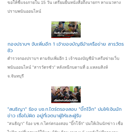
ขอให้ชี้แจงภายใน 15 วัน เตรียมยื่นหนังสือถึงนายกฯ หาแนวทาง
ปราบพนันออนไลน์
กองปราบฯ จับเพิ่มอีก 1 เจ้าของบัญชีม้าเครือข่าย สารวัตร
ซัว
ตำรวจกองปราบฯ ตามจับเพิ่มอีก 1 เจ้าของบัญชีม้าเครือข่ายเว็บ
พนันออนไลน์ "สารวัตรซัว" หลังหนีกบดานที่ อ.แหลมสิงห์
จ.จันทบุรี
"สนธิญา" ร้อง บช.ก.ไตร่ตรองสอบ "บิ๊กโจ๊ก" ปมให้เงินนัก
ข่าว เชื่อไม่ผิด อยู่ที่เจตนาผู้ให้และผู้รับ
"สนธิญา" ร้อง บช.ก.ไตร่ตรองสอบ "บิ๊กโจ๊ก" ปมให้เงินนักข่าว เชื่อ