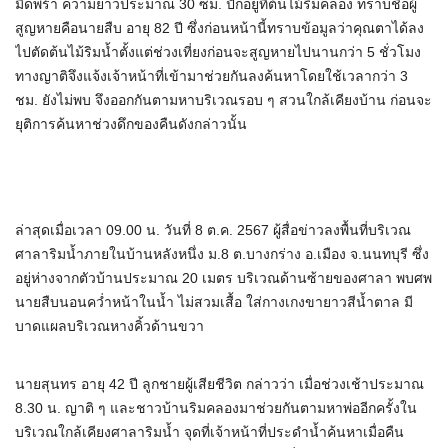
มีดพร้า ความยาวประมาณ 30 ซม. ปักอยู่ที่ต้นไม้ริมคลอง ทราบชื่อผู้
สูญหายคือนายสืบ อายุ 82 ปี ซึ่งก่อนหน้านี้ทราบข้อมูลว่าคุณตาได้ลง
ไปตัดต้นไม้ริมน้ำตั้งแต่ช่วงเที่ยงก่อนจะสูญหายไปนานกว่า 5 ชั่วโมง
ทางญาติจึงแจ้งเจ้าหน้าที่เข้ามาช่วยกันลงค้นหาโดยใช้เวลากว่า 3
ชม. ยังไม่พบ จึงออกกันตามหาบริเวณรอบ ๆ สวนใกล้เคียงบ้าน ก่อนจะ
ยุติการค้นหาช่วงดึกของคืนดังกล่าวนั้น
ล่าสุดเมื่อเวลา 09.00 น. วันที่ 8 ต.ค. 2567 ผู้สื่อข่าวลงพื้นที่บริเวณ
ศาลาริมน้ำภายในบ้านหลังหนึ่ง ม.8 ต.บางกร่าง อ.เมือง จ.นนทบุรี ซึ่ง
อยู่ห่างจากตัวบ้านประมาณ 20 เมตร บริเวณด้านซ้ายของศาลา พบศพ
นายสืบนอนคว่ำหน้าในน้ำ ไม่สวมเสื้อ ใส่กางเกงขายาวสีน้ำตาล มี
บาดแผลบริเวณหางคิ้วด้านขวา
นายสุนทร อายุ 42 ปี ลูกชายผู้เสียชีวิต กล่าวว่า เมื่อช่วงเช้าประมาณ
8.30 น. ญาติ ๆ และชาวบ้านริมคลองมาช่วยกันตามหาพ่ออีกครั้งใน
บริเวณใกล้เคียงศาลาริมน้ำ จุดที่เจ้าหน้าที่ประดำน้ำค้นหาเมื่อคืน