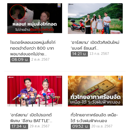
ไรเดอร์หลอนเจอหนุ่มสั่งไก่
‘อาร์สยาม’ เปิดตัวศิลปินใหม่
ทอดเจ้าดังกว่า 800 บาท
‘แบงค์ ธัชนนท์...
14:21 น.
พอมาส่งบอกไม่จ่าย...
13 ก.ย. 2567
08:09 น.
2 ต.ค. 2567
‘อาร์สยาม’ เปิดโปรเจกต์
ทั่วไทยอากาศร้อนจัด เหนือ-
พิเศษ ‘อีสาน BATTLE’...
ใต้ ระวังฝนฟ้าคะนอง
17:34 น.
09:52 น.
29 ส.ค. 2567
20 เม.ย. 2567