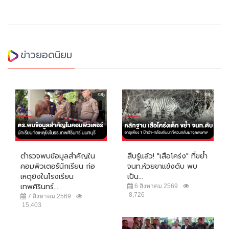
ข่าวยอดนิยม
ตำรวจพบข้อมูลสำคัญใน
สืบรู้แล้ว! "เสือโคร่ง" ที่ขย้ำ
คอมพิวเตอร์นักเรียน ก่อ
จนท.ห้วยขาแข้งดับ พบ
เหตุยิงในโรงเรียน
เป็น...
เทพศิรินทร์...
6 สิงหาคม 2569
8,726
7 สิงหาคม 2569
15,403