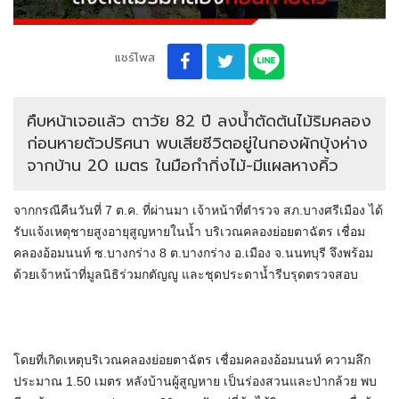
แชร์โพส
คืบหน้าเจอแล้ว ตาวัย 82 ปี ลงน้ำตัดต้นไม้ริมคลอง
ก่อนหายตัวปริศนา พบเสียชีวิตอยู่ในกองผักบุ้งห่าง
จากบ้าน 20 เมตร ในมือกำกิ่งไม้-มีแผลหางคิ้ว
จากกรณีคืนวันที่ 7 ต.ค. ที่ผ่านมา เจ้าหน้าที่ตำรวจ สภ.บางศรีเมือง ได้
รับแจ้งเหตุชายสูงอายุสูญหายในน้ำ บริเวณคลองย่อยตาฉัตร เชื่อม
คลองอ้อมนนท์ ซ.บางกร่าง 8 ต.บางกร่าง อ.เมือง จ.นนทบุรี จึงพร้อม
ด้วยเจ้าหน้าที่มูลนิธิร่วมกตัญญู และชุดประดาน้ำรีบรุดตรวจสอบ
โดยที่เกิดเหตุบริเวณคลองย่อยตาฉัตร เชื่อมคลองอ้อมนนท์ ความลึก
ประมาณ 1.50 เมตร หลังบ้านผู้สูญหาย เป็นร่องสวนและป่ากล้วย พบ