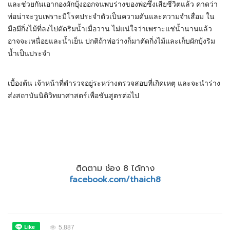
และช่วยกันเอากองผักบุ้งออกจนพบร่างของพ่อซึ่งเสียชีวิตแล้ว คาดว่า
พ่อน่าจะวูบเพราะมีโรคประจำตัวเป็นความดันและความจำเสื่อม ใน
มือมีกิ่งไม้ที่ลงไปตัดริมน้ำเมื่อวาน ไม่แน่ใจว่าเพราะแช่น้ำนานแล้ว
อาจจะเหนื่อยและน้ำเย็น ปกติถ้าพ่อว่างก็มาตัดกิ่งไม้และเก็บผักบุ้งริม
น้ำเป็นประจำ
เบื้องต้น เจ้าหน้าที่ตำรวจอยู่ระหว่างตรวจสอบที่เกิดเหตุ และจะนำร่าง
ส่งสถาบันนิติวิทยาศาสตร์เพื่อชันสูตรต่อไป
ติดตาม ช่อง 8 ได้ทาง
facebook.com/thaich8
5,887