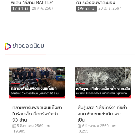
พิเศษ ‘อีสาน BATTLE’...
ใต้ ระวังฝนฟ้าคะนอง
17:34 น.
09:52 น.
29 ส.ค. 2567
20 เม.ย. 2567
ข่าวยอดนิยม
ทลายฟาร์มฟอกเงินแก๊งยา
สืบรู้แล้ว! "เสือโคร่ง" ที่ขย้ำ
ในร้อยเอ็ด ยึดทรัพย์กว่า
จนท.ห้วยขาแข้งดับ พบ
93 ล้าน
เป็น...
5 สิงหาคม 2569
6 สิงหาคม 2569
19,985
8,255