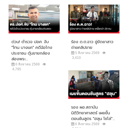
ด่วน! ตำรวจ ปอศ. จับ
ร้อง ด.ต.ฉาว ขู่ยัดยาสาว
"โทน บางแค" คดีฉ้อโกง
ถ่ายคลิปขาย
ประชาชน ตุ๋นขายกล้อง
5 สิงหาคม 2569
3,410
ส่องพระ...
6 สิงหาคม 2569
4,795
รอง ผอ.สถาบัน
นิติวิทยาศาสตร์ เผยขั้น
ตอนชันสูตร "ฮลุน โซโล่"...
6 สิงหาคม 2569