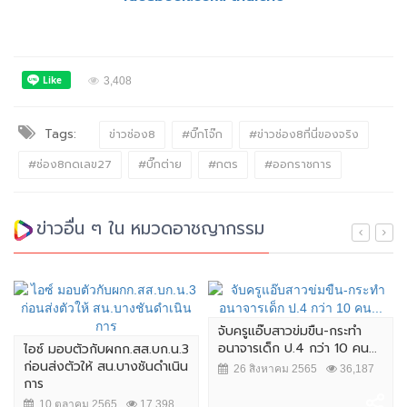
3,408
Tags:
ข่าวช่อง8
#บิ๊กโจ๊ก
#ข่าวช่อง8ที่นี่ของจริง
#ช่อง8กดเลข27
#บิ๊กต่าย
#กตร
#ออกราชการ
ข่าวอื่น ๆ ใน หมวดอาชญากรรม
จับครูแอ๊บสาวข่มขืน-กระทำ
อนาจารเด็ก ป.4 กว่า 10 คน...
ไอซ์ มอบตัวกับผกก.สส.บก.น.3
ก่อนส่งตัวให้ สน.บางชันดำเนิน
26 สิงหาคม 2565
36,187
การ
10 ตุลาคม 2565
17,398