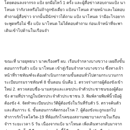
โดยตอนลงจากรถ แป้ง ยกมือไหว้ 1 ครั้ง และผู้สื่อข่าวสอบถามแป้ง นา
โหนด ว่ากังวลหรือไม่ถ้าถูกขังเดี่ยว แป้งนาโหนด ส่ายหน้าและไม่ตอบ
คำถามผู้สื่อข่าว จากนั้นมีนักข่าวได้ถาม แป้ง นาโหนด ว่ามีอะไรอยาก
จะพูดหรือไม่ ซึ่ง แป้ง นาโหนด ไม่ได้ตอบคำถาม ก่อนเจ้าหน้าที่จะพา
เดินเข้าไปด้านในเรือนจำ
ขณะที่ นายยุทธนา นาคเรืองศรี ผบ. เรือนจำกลางบางขวาง เผยถึงขั้น
ตอนการรับตัว แป้ง นาโหนด เข้าสู่เรือนจำกลางบางขวาง ซึ่งทางเจ้า
หน้าที่ราชทัณฑ์จะต้องดำเนินการตามขั้นตอนทั่วไปตามกระบวนการ
ระเบียบกรมราชทัณฑ์ 8 ขั้นตอน นั่นคือ 1. ตรวจร่างกายผู้ต้องขังเข้า
ใหม่ 2. ตรวจสอบชื่อ-นามสกุลและเลขประจำตัวประชาชนของผู้ต้อง
ขัง ตามที่ปรากฏในบัตรประจำตัวประชาชน 3. พิมพ์ลายพิมพ์นิ้วมือผู้
ต้องขัง 4. จัดทำทะเบียนประวัติผู้ต้องขังในวันที่รับตัว 5. ตรวจค้นตัว
และสัมภาระ 6. ขั้นตอนการคัดกรองโรค 7. ผู้ต้องขังจะถูกแยกไป
ทำการกักโรคโควิด-19 ที่ห้องกักโรคของสถานพยาบาลภายในเรือน
จำฯ ระยะเวลา 5 วัน เนื่องจากแป้ง นาโหนด เพิ่งเดินทางกลับมาจาก