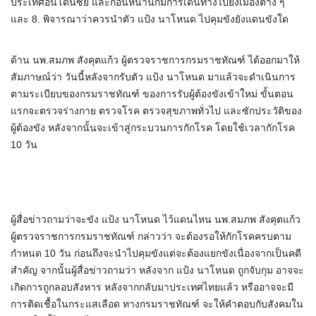
ประเทศอินโดนีซีย และก่อนหน้านี้ก็มีการเดินทางไปยังเมืองต่าง ๆ
และ 8. พิจารณาว่าควรนำตัว แป้ง นาโหนด ไปคุมขังยังแดนขังใด
ด้าน นพ.สมภพ สังคุตแก้ว ผู้ตรวจราชการกรมราชทัณฑ์ ได้ออกมาให้
สัมภาษณ์ว่า วันนี้หลังจากรับตัว แป้ง นาโหนด มาแล้วจะดำเนินการ
ตามระเบียบของกรมราชทัณฑ์ ของการรับผู้ต้องขังเข้าใหม่ ขั้นตอน
แรกจะตรวจร่างกาย ตรวจโรค ตรวจสุขภาพทั่วไป และซักประวัติของ
ผู้ต้องขัง หลังจากนั้นจะเข้าสู่กระบวนการกักโรค โดยใช้เวลากักโรค
10 วัน
ผู้สื่อข่าวถามว่าจะขัง แป้ง นาโหนด ไว้แดนไหน นพ.สมภพ สังคุตแก้ว
ผู้ตรวจราชการกรมราชทัณฑ์ กล่าวว่า จะต้องรอให้กักโรคครบตาม
กำหนด 10 วัน ก่อนถึงจะนำไปคุมขังแต่จะต้องแยกขังเนื่องจากเป็นคดี
สำคัญ จากนั้นผู้สื่อข่าวถามว่า หลังจาก แป้ง นาโหนด ถูกจับกุม อาจจะ
เกิดการถูกลอบสังหาร หลังจากกลับมาประเทศไทยแล้ว หรืออาจจะมี
การติดเชื้อในกระแสเลือด ทางกรมราชทัณฑ์ จะให้คำตอบกับสังคมใน