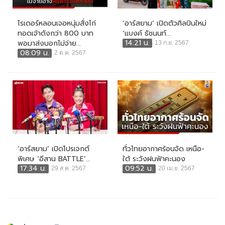
ไรเดอร์หลอนเจอหนุ่มสั่งไก่
‘อาร์สยาม’ เปิดตัวศิลปินใหม่
ทอดเจ้าดังกว่า 800 บาท
‘แบงค์ ธัชนนท์...
14:21 น.
พอมาส่งบอกไม่จ่าย...
13 ก.ย. 2567
08:09 น.
2 ต.ค. 2567
‘อาร์สยาม’ เปิดโปรเจกต์
ทั่วไทยอากาศร้อนจัด เหนือ-
พิเศษ ‘อีสาน BATTLE’...
ใต้ ระวังฝนฟ้าคะนอง
17:34 น.
09:52 น.
29 ส.ค. 2567
20 เม.ย. 2567