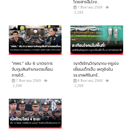
โดยสารฉี่ม่วง...
7 สิงหาคม 2569
2,183
"ศพร." เข้ม 6 มาตรการ
ญาติเชิญวิญญาณ-ครูเร่ง
จับกุมสินค้าเกษตรเถื่อน
เยี่ยมเด็กเจ็บ เหตุยิงใน
ภายใต้...
รร.เทพศิรินทร์...
7 สิงหาคม 2569
8 สิงหาคม 2569
1,338
1,268