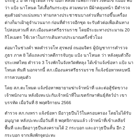
ประตู 2 อาคารผู้โดยสารขาออก หลังผ่านพิธีการตรวจคนเข้าเมือง พบ
ว่า แป้ง นาโหนด ใส่เสื้อกันกระสุน สวมหมวก มีผ้าคลุมหน้า มีตำรวจ
คุมตัวอย่างแน่นหนา ท่ามกลางประชาชนบางส่วนที่มารอขึ้นเครื่อง
ต่างก็มาเฝ้าดูจำนวนมาก ก่อนที่ตำรวจอีกชุด จะรับตัวต่อเพื่อเดินทาง
ไปสอบสวนที่ สภ.เมืองนครศรีธรรมราช โดยมีระยะทางประมาณ 20
กิโลเมตร ใช้เวลาในการเดินทางประมาณครึ่งชั่วโมง
ต่อมาในช่วงค่ำ พลตำรวจโท สุรพงษ์ ถนอมจิตร ผู้บัญชาการตำรวจ
ภูธร ภาค 8 ได้แถลงข่าวคดีการจับกุม แป้ง นาโหนด ว่า หลังคุมตัวถึง
ประเทศไทย ตำรวจ 3 โรงพักในจังหวัดพัทลุง ได้เข้าแจ้งข้อหา แป้ง นา
โหนด ทันที นอกจากนี้ สภ.เมืองนครศรีธรรมราช ก็แจ้งข้อหาหลบหนี
การควบคุมตัว
โดย สภ.ตะโหมด แจ้งข้อหาพยายามฆ่าเจ้าหน้าที่ และต่อสู้ขัดขวาง
เจ้าพนักงาน หลังยิงทะปะกับเจ้าหน้าที่ในเขตรักษาพันธุ์สัตว์ป่า เขา
บรรทัด เมื่อวันที่ 8 พฤศจิกายน 2566
ตำรวจ สภ.กงหรา แจ้งข้อหา มีอาวุธปืนไว้ในครอบครอง โดยไม่ได้รับ
อนุญาต หลังปะทะเมื่อวันที่ 8 พฤศจิกายนแล้ว เจ้าหน้าที่เข้าเคลียร์
พื้นที่ และยืดอาวุธปืนสงครามได้ 2 กระบอก และอาวุธปืนสั้น อีก 2
กระบอก จากเพิงพักจุดปะทะ