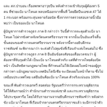
และ สภ.ป่าบอน เรื่องพกพาอาวุธปืน หลังตำรวจเข้าจับกุมผู้ต้องหา 5
คน ที่ช่วยแป้ง นาโหนด หลบหนีออกจากพื้นที่ โดยยึดปืนเอชเค 47 ได้
1 กระบอก พร้อมกระสุนหลายร้อยนัด ซึ่งจากการตรวจสอบลายนิ้วมือ
พบว่า เป็นของแป้ง นาโหนด
ผู้บัญชาการตำรวจภูธร ภาค 8 กล่าวว่า วันนี้ตำรวจจะคุมตัวแป้ง นา
โหนด ไปฝากขังศาลจังหวัดนครศรีธรรมราช จากนั้นเป็นอันเสร็จสิ้น
ขั้นตอนของตำรวจนครศรีธรรมราช หลังจากนี้ทางอธิบดีกรม
ราชทัณฑ์ จะพิจารณาว่า จะส่งตัวไปคุมขังที่เรือนจำแห่งไหนต่อไป ซึ่ง
ผู้บัญชาการตำรวจภูธร ภาค 8 ยืนยันข้อสงสัยของสื่อมวลชนว่า ผู้
ต้องหาที่จับกุมตัวได้ เป็นแป้ง นาโหนดตัวจริง แต่ที่ตำรวจไทยต้องปิด
หน้า เป็นสิทธิตามกฎหมายไทย ที่กำหนดไม่ให้เปิดเผยใบหน้าของผู้ถูก
กล่าวหา แม้กฎหมายประเทศอินโดนีเซีย จะเปิดเผยใบหน้าก็ตาม ซึ่งไม่
เหมือนประเทศไทย แต่ยืนยันคือแป้ง นาโหนด ตัวจริงแน่นอน 100%
ขณะที่ พันตำรวจเอกทวี สอดส่อง รัฐมนตรีว่าการกระทรวงยุติธรรม
ได้ให้สัมภาษณ์ว่า สำนักงานตำรวจแห่งชาติ และกระทรวงยุติธรรม
ได้ประชุมหารือ โดยได้รับรายงานจากอธิบดีกรมราชทัณฑ์ว่า หลังฝาก
ขัง แป้ง นาโหนด ที่เรือนจำกลางนครศรีธรรมราชแล้ว จะมีการนำตัว