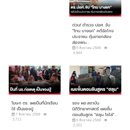
ด่วน! ตำรวจ ปอศ. จับ
"โทน บางแค" คดีฉ้อโกง
ประชาชน ตุ๋นขายกล้อง
ส่องพระ...
6 สิงหาคม 2569
4,944
โฆษก ตร. เผยปืนที่นักเรียน
รอง ผอ.สถาบัน
ใช้ เป็นของปู่
นิติวิทยาศาสตร์ เผยขั้น
ตอนชันสูตร "ฮลุน โซโล่"...
7 สิงหาคม 2569
3,711
6 สิงหาคม 2569
2,101