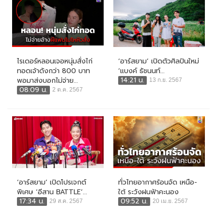
ไรเดอร์หลอนเจอหนุ่มสั่งไก่
‘อาร์สยาม’ เปิดตัวศิลปินใหม่
ทอดเจ้าดังกว่า 800 บาท
‘แบงค์ ธัชนนท์...
14:21 น.
พอมาส่งบอกไม่จ่าย...
13 ก.ย. 2567
08:09 น.
2 ต.ค. 2567
‘อาร์สยาม’ เปิดโปรเจกต์
ทั่วไทยอากาศร้อนจัด เหนือ-
พิเศษ ‘อีสาน BATTLE’...
ใต้ ระวังฝนฟ้าคะนอง
17:34 น.
09:52 น.
29 ส.ค. 2567
20 เม.ย. 2567