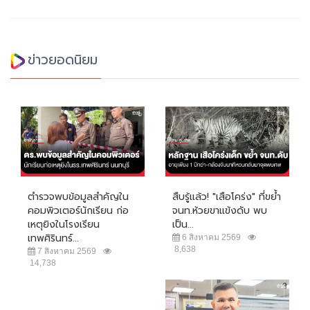
ข่าวยอดนิยม
ตำรวจพบข้อมูลสำคัญใน
สืบรู้แล้ว! "เสือโคร่ง" ที่ขย้ำ
คอมพิวเตอร์นักเรียน ก่อ
จนท.ห้วยขาแข้งดับ พบ
เหตุยิงในโรงเรียน
เป็น...
เทพศิรินทร์...
6 สิงหาคม 2569
8,638
7 สิงหาคม 2569
14,738