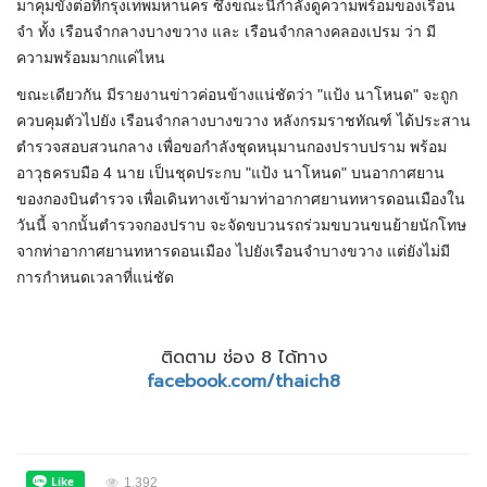
มาคุมขังต่อที่กรุงเทพมหานคร ซึ่งขณะนี้กำลังดูความพร้อมของเรือน
จำ ทั้ง เรือนจำกลางบางขวาง และ เรือนจำกลางคลองเปรม ว่า มี
ความพร้อมมากแค่ไหน
ขณะเดียวกัน มีรายงานข่าวค่อนข้างแน่ชัดว่า "แป้ง นาโหนด" จะถูก
ควบคุมตัวไปยัง เรือนจำกลางบางขวาง หลังกรมราชทัณฑ์ ได้ประสาน
ตำรวจสอบสวนกลาง เพื่อขอกำลังชุดหนุมานกองปราบปราม พร้อม
อาวุธครบมือ 4 นาย เป็นชุดประกบ "แป้ง นาโหนด" บนอากาศยาน
ของกองบินตำรวจ เพื่อเดินทางเข้ามาท่าอากาศยานทหารดอนเมืองใน
วันนี้ จากนั้นตำรวจกองปราบ จะจัดขบวนรถร่วมขบวนขนย้ายนักโทษ
จากท่าอากาศยานทหารดอนเมือง ไปยังเรือนจำบางขวาง แต่ยังไม่มี
การกำหนดเวลาที่แน่ชัด
ติดตาม ช่อง 8 ได้ทาง
facebook.com/thaich8
1,392