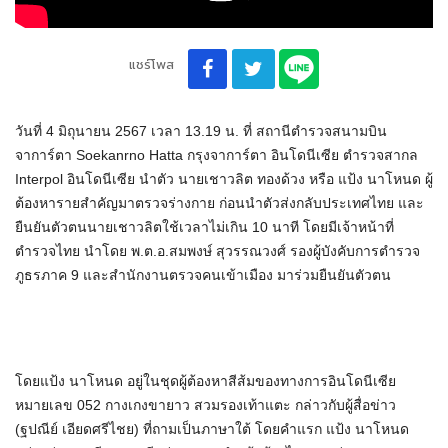
แชร์โพส
วันที่ 4 มิถุนายน 2567 เวลา 13.19 น. ที่ สถานีตำรวจสนามบิน
จาการ์ตา Soekanrno Hatta กรุงจาการ์ตา อินโดนีเซีย ตำรวจสากล
Interpol อินโดนีเซีย นำตัว นายเชาวลิต ทองด้วง หรือ แป้ง นาโหนด ผู้
ต้องหารายสำคัญมาตรวจร่างกาย ก่อนนำตัวส่งกลับประเทศไทย และ
ยืนยันตัวตนนายเชาวลิตใช้เวลาไม่เกิน 10 นาที โดยมีเจ้าหน้าที่
ตำรวจไทย นำโดย พ.ต.อ.สมพงษ์ สุวรรณวงศ์ รองผู้บังคับการตำรวจ
ภูธรภาค 9 และสำนักงานตรวจคนเข้าเมือง มาร่วมยืนยันตัวตน
โดยแป้ง นาโหนด อยู่ในชุดผู้ต้องหาสีส้มของทางการอินโดนีเซีย
หมายเลข 052 กางเกงขายาว สวมรองเท้าแตะ กล่าวกับผู้สื่อข่าว
(ฐปณีย์ เอียดศรีไชย) ที่ถามเป็นภาษาใต้ โดยคำแรก แป้ง นาโหนด