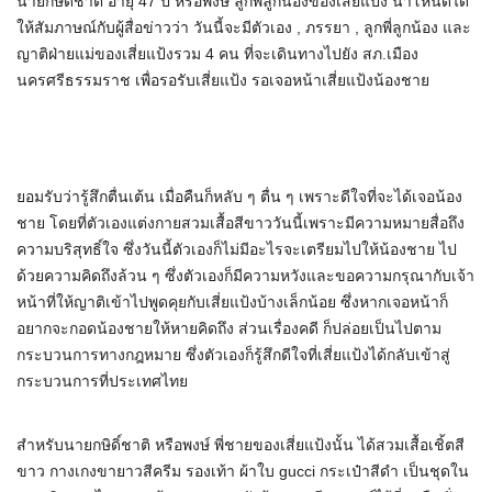
นายกษิดิ์ชาติ อายุ 47 ปี หรือพงษ์ ลูกพี่ลูกน้องของเสี่ยแป้ง นาโหนดได้
ให้สัมภาษณ์กับผู้สื่อข่าวว่า วันนี้จะมีตัวเอง , ภรรยา , ลูกพี่ลูกน้อง และ
ญาติฝ่ายแม่ของเสี่ยแป้งรวม 4 คน ที่จะเดินทางไปยัง สภ.เมือง
นครศรีธรรมราช เพื่อรอรับเสี่ยแป้ง รอเจอหน้าเสี่ยแป้งน้องชาย
ยอมรับว่ารู้สึกตื่นเต้น เมื่อคืนก็หลับ ๆ ตื่น ๆ เพราะดีใจที่จะได้เจอน้อง
ชาย โดยที่ตัวเองแต่งกายสวมเสื้อสีขาววันนี้เพราะมีความหมายสื่อถึง
ความบริสุทธิ์ใจ ซึ่งวันนี้ตัวเองก็ไม่มีอะไรจะเตรียมไปให้น้องชาย ไป
ด้วยความคิดถึงล้วน ๆ ซึ่งตัวเองก็มีความหวังและขอความกรุณากับเจ้า
หน้าที่ให้ญาติเข้าไปพูดคุยกับเสี่ยแป้งบ้างเล็กน้อย ซึ่งหากเจอหน้าก็
อยากจะกอดน้องชายให้หายคิดถึง ส่วนเรื่องคดี ก็ปล่อยเป็นไปตาม
กระบวนการทางกฎหมาย ซึ่งตัวเองก็รู้สึกดีใจที่เสี่ยแป้งได้กลับเข้าสู่
กระบวนการที่ประเทศไทย
สำหรับนายกษิดิ์ชาติ หรือพงษ์ พี่ชายของเสี่ยแป้งนั้น ได้สวมเสื้อเชิ้ตสี
ขาว กางเกงขายาวสีครีม รองเท้า ผ้าใบ gucci กระเป๋าสีดำ เป็นชุดใน