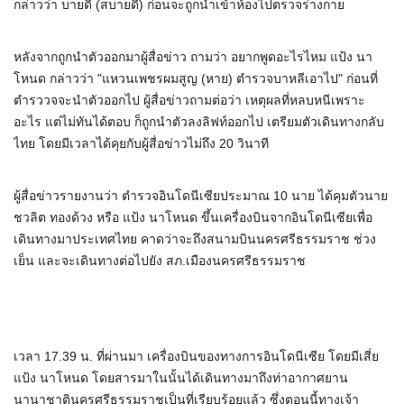
กล่าวว่า บายดี (สบายดี) ก่อนจะถูกนำเข้าห้องไปตรวจร่างกาย
หลังจากถูกนำตัวออกมาผู้สื่อข่าว ถามว่า อยากพูดอะไรไหม แป้ง นา
โหนด กล่าวว่า "แหวนเพชรผมสูญ (หาย) ตำรวจบาหลีเอาไป" ก่อนที่
ตำรววจจะนำตัวออกไป ผู้สื่อข่าวถามต่อว่า เหตุผลที่หลบหนีเพราะ
อะไร แต่ไม่ทันได้ตอบ ก็ถูกนำตัวลงลิฟท์ออกไป เตรียมตัวเดินทางกลับ
ไทย โดยมีเวลาได้คุยกับผู้สื่อข่าวไม่ถึง 20 วินาที
ผู้สื่อข่าวรายงานว่า ตำรวจอินโดนีเซียประมาณ 10 นาย ได้คุมตัวนาย
ชวลิต ทองด้วง หรือ แป้ง นาโหนด ขึ้นเครื่องบินจากอินโดนีเซียเพื่อ
เดินทางมาประเทศไทย คาดว่าจะถึงสนามบินนครศรีธรรมราช ช่วง
เย็น และจะเดินทางต่อไปยัง สภ.เมืองนครศรีธรรมราช
เวลา 17.39 น. ที่ผ่านมา เครื่องบินของทางการอินโดนีเซีย โดยมีเสี่ย
แป้ง นาโหนด โดยสารมาในนั้นได้เดินทางมาถึงท่าอากาศยาน
นานาชาตินครศรีธรรมราชเป็นที่เรียบร้อยแล้ว ซึ่งตอนนี้ทางเจ้า