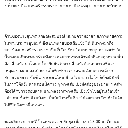
ๆ ทั้งของเมืองนครศรีธรรมราชและ สภ.เมืองพัทลุง และ สภ.ตะโหมด
ด้านของนายสุนทร ลักษณะสมบูรณ์ หนายความอาสา สภาทนายความ
ในพระบรมราชูปถัมภ์ ซึ่งเป็นทนายของเสี่ยแป้ง ได้เดินทางมาถึง
สภ.เมืองนครศรีธรรมราช เป็นที่เรียบร้อย โดนทนายสุนทร เผยว่า วัน
นี้ทางตนเดินทางมาร่วมฟังการสอบสวนของเจ้าหน้าที่และลูกความนั้น
คือ เสี่ยแป้ง นาโหนด โดยยืนยันว่าทางเสี่ยแป้งต้องสามารถชี้แจง
เหตุผลของตนเองได้อย่างเต็มที่ เพราะทางตนจะสังเกตการณ์การ
สอบสวนอย่างเข้มข้น หากตอนไหนเสี่ยแป้งมองว่าไม่ใช่ ก็ต้องมีสิทธิ์
ในการโต้แย้ง ส่วนตอนนี้คร่าว ๆ ทางเสี่ยแป้งมีคดีอยู่ประมาณ 4 คดีที่
ต้องได้รับการสอบสวน และหลังจากทางเสี่ยแป้งเข้าไปอยู่ในเรือนจำ
แล้ว ตนเชื่อว่าเสี่ยแป้งจะเป็นนักโทษชั้นดี จะได้ออกจากเรือนจำในอีก
ไม่กีปีหลังจากนี้แน่นอน
ขณะที่บรรยากาศที่บ้านทองด้วง จ.พัทลุง เมื่อเวลา 12.30 น. ที่ผ่านมา