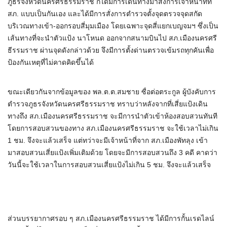
ภูธรจังหวัดนครศรีธรรมราช ก็ได้มีการเดินทางมาสั่งการเจ้าหน้าที่ที่
สภ. แบบเป็นกันเอง และได้มีการสั่งการตำรวจตั้งจุดตรวจจุดสกัด
บริเวณทางเข้า-ออกรอบสี่มุมเมือง โดยเฉพาะจุดสี่แยกเบญจมฯ ซึ่งเป็น
เส้นทางที่จะนำตัวแป้ง นาโหนด ออกจากสนามบินไป สภ.เมืองนครศรี
ธีรรมราช ผ่านจุดดังกล่าวด้วย จึงมีการตั้งด่านตรวจเข้มรถทุกคันเพื่อ
ป้องกันเหตุที่ไม่คาดคิดขึ้นได้
ขณะเดียวกันจากข้อมูลของ พล.ต.ต.สมชาย ซื่อต่อตระกูล ผู้บังคับการ
ตำรวจภูธรจังหวัดนครศรีธรรมราช ทราบว่าหลังจากที่เสี่ยแป้งเดิน
ทางถึง สภ.เมืองนครศรีธรรมราช จะมีการนำตัวเข้าห้องสอบสวนทันที
โดยการสอบสวนของทาง สภ.เมืองนครศรีธรรมราช จะใช้เวลาไม่เกิน
1 ชม. จึงจะแล้วเสร็จ แต่ทว่าจะมีเจ้าหน้าที่จาก สภ.เมืองพัทลุง เข้า
มาสอบสวนเสี่ยแป้งเพิ่มเติมด้วย โดยจะมีการสอบสวนถึง 3 คดี คาดว่า
วันนี้จะใช้เวลาในการสอบสวนเสี่ยแป้งไม่เกิน 5 ชม. จึงจะแล้วเสร็จ
ส่วนบรรยากาศรอบ ๆ สภ.เมืองนครศรีธรรมราช ได้มีการกั้นเรดไลน์