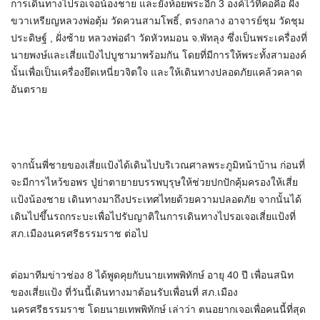
การเดินทางไปรอเจอน้องชาย และยังห้อยพระอีก 3 องค์ไว้ที่คอคือ ฝั่ง
ขวาเหรียญหลวงพ่อตุ้ม วัดควนสามโพธิ์, ตรงกลาง อาจารย์ชุม วัดชุม
ประดิษฐ์ , ฝั่งซ้าย หลวงพ่อดำ วัดหัวหมอน จ.พัทลุง ซึ่งเป็นพระเครื่องที่
นายพงษ์และเสี่ยแป้งไปบูชามาพร้อมกัน โดยที่มีการให้พระทั้งสามองค์
นั้นเพื่อเป็นเครื่องยึดเหนี่ยวจิตใจ และให้เดินทางปลอดภัยแคล้วคลาด
อันตราย
จากนั้นพี่ชายของเสี่ยแป้งได้เดินไปบริเวณศาลพระภูมิหน้าบ้าน ก่อนที่
จะมีการไหว้ขอพร ปู่ย่าตายายบรรพบุรุษให้ช่วยปกปักคุ้มครองให้เสี่ย
แป้งน้องชาย เดินทางมาถึงประเทศไทยด้วยความปลอดภัย จากนั้นได้
เดินไปขึ้นรถกระบะเพื่อไปรับญาติในการเดินทางไปรอเจอเสี่ยแป้งที่
สภ.เมืองนครศรีธรรมราช ต่อไป
ต่อมาทีมข่าวช่อง 8 ได้พูดคุยกับนายเทพพิทักษ์ อายุ 40 ปี เพื่อนสนิท
ของเสี่ยแป้ง ที่วันนี้เดินทางมาต้อนรับเพื่อนที่ สภ.เมือง
นครศรีธรรมราช โดยนายเทพพิทักษ์ เล่าว่า ตนอยากเจอเพื่อคนนี้ที่สุด