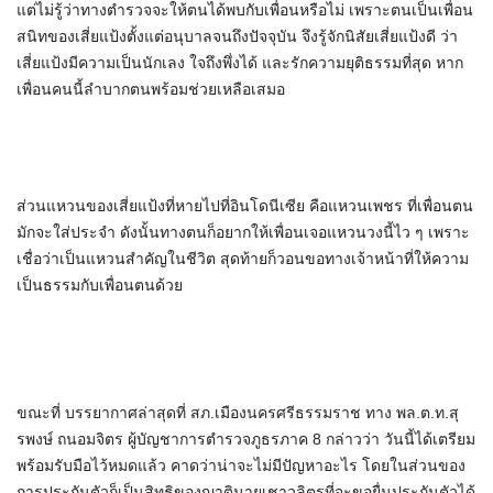
แต่ไม่รู้ว่าทางตำรวจจะให้ตนได้พบกับเพื่อนหรือไม่ เพราะตนเป็นเพื่อน
สนิทของเสี่ยแป้งตั้งแต่อนุบาลจนถึงปัจจุบัน จึงรู้จักนิสัยเสี่ยแป้งดี ว่า
เสี่ยแป้งมีความเป็นนักเลง ใจถึงพึ่งได้ และรักความยุติธรรมที่สุด หาก
เพื่อนคนนี้ลำบากตนพร้อมช่วยเหลือเสมอ
ส่วนแหวนของเสี่ยแป้งที่หายไปที่อินโดนีเซีย คือแหวนเพชร ที่เพื่อนตน
มักจะใส่ประจำ ดังนั้นทางตนก็อยากให้เพื่อนเจอแหวนวงนี้ไว ๆ เพราะ
เชื่อว่าเป็นแหวนสำคัญในชีวิต สุดท้ายก็วอนขอทางเจ้าหน้าที่ให้ความ
เป็นธรรมกับเพื่อนตนด้วย
ขณะที่ บรรยากาศล่าสุดที่ สภ.เมืองนครศรีธรรมราช ทาง พล.ต.ท.สุ
รพงษ์ ถนอมจิตร ผู้บัญชาการตำรวจภูธรภาค 8 กล่าวว่า วันนี้ได้เตรียม
พร้อมรับมือไว้หมดแล้ว คาดว่าน่าจะไม่มีปัญหาอะไร โดยในส่วนของ
การประกันตัวก็เป็นสิทธิของญาตินายเชาวลิตรที่จะขอยื่นประกันตัวได้