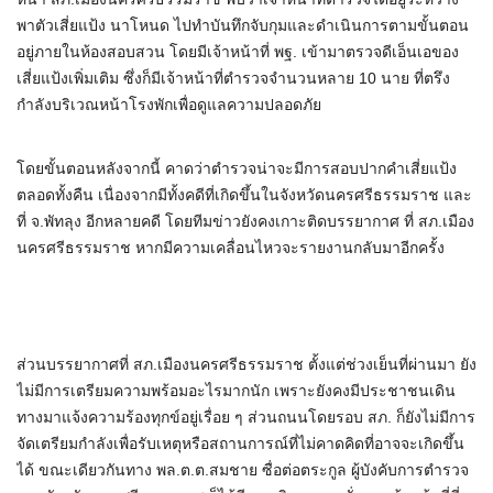
พาตัวเสี่ยแป้ง นาโหนด ไปทำบันทึกจับกุมและดำเนินการตามขั้นตอน
อยู่ภายในห้องสอบสวน โดยมีเจ้าหน้าที่ พฐ. เข้ามาตรวจดีเอ็นเอของ
เสี่ยแป้งเพิ่มเติม ซึ่งก็มีเจ้าหน้าที่ตำรวจจำนวนหลาย 10 นาย ที่ตรึง
กำลังบริเวณหน้าโรงพักเพื่อดูแลความปลอดภัย
โดยขั้นตอนหลังจากนี้ คาดว่าตำรวจน่าจะมีการสอบปากคำเสี่ยแป้ง
ตลอดทั้งคืน เนื่องจากมีทั้งคดีที่เกิดขึ้นในจังหวัดนครศรีธรรมราช และ
ที่ จ.พัทลุง อีกหลายคดี โดยทีมข่าวยังคงเกาะติดบรรยากาศ ที่ สภ.เมือง
นครศรีธรรมราช หากมีความเคลื่อนไหวจะรายงานกลับมาอีกครั้ง
ส่วนบรรยากาศที่ สภ.เมืองนครศรีธรรมราช ตั้งแต่ช่วงเย็นที่ผ่านมา ยัง
ไม่มีการเตรียมความพร้อมอะไรมากนัก เพราะยังคงมีประชาชนเดิน
ทางมาแจ้งความร้องทุกข์อยู่เรื่อย ๆ ส่วนถนนโดยรอบ สภ. ก็ยังไม่มีการ
จัดเตรียมกำลังเพื่อรับเหตุหรือสถานการณ์ที่ไม่คาดคิดที่อาจจะเกิดขึ้น
ได้ ขณะเดียวกันทาง พล.ต.ต.สมชาย ซื่อต่อตระกูล ผู้บังคับการตำรวจ