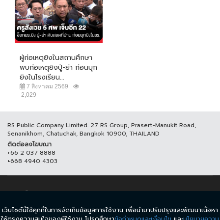
ผู้ก่อเหตุยิงในสถานศึกษา
พบก่อเหตุยิงปู่-ย่า ก่อนบุก
ยิงในโรงเรียน...
7 สิงหาคม 2569
2,029
RS Public Company Limited. 27 RS Group, Prasert-Manukit Road,
Senanikhom, Chatuchak, Bangkok 10900, THAILAND
ติดต่อลงโฆษณา
+66 2 037 8888
+668 4940 4303
© COPYRIGHT 2017 THAICH8.COM, ALL RIGHT RESERVED.
เว็บไซต์นี้ใช้คุกกี้ในการจัดเก็บข้อมูลการใช้งาน เพื่อนำมาปรับปรุงและพัฒนาเนื้อหา
ข้อกำหนดและเงื่อนไข
นโยบายความเป็นส่วนตัว
ให้ตรงความสนใจของผู้ใช้งาน โปรดศึกษา
ข้อกำหนดและเงื่อนไข
และ
นโยบายความ