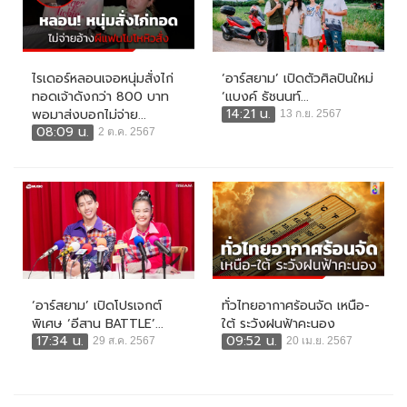
ไรเดอร์หลอนเจอหนุ่มสั่งไก่
‘อาร์สยาม’ เปิดตัวศิลปินใหม่
ทอดเจ้าดังกว่า 800 บาท
‘แบงค์ ธัชนนท์...
14:21 น.
พอมาส่งบอกไม่จ่าย...
13 ก.ย. 2567
08:09 น.
2 ต.ค. 2567
‘อาร์สยาม’ เปิดโปรเจกต์
ทั่วไทยอากาศร้อนจัด เหนือ-
พิเศษ ‘อีสาน BATTLE’...
ใต้ ระวังฝนฟ้าคะนอง
17:34 น.
09:52 น.
29 ส.ค. 2567
20 เม.ย. 2567