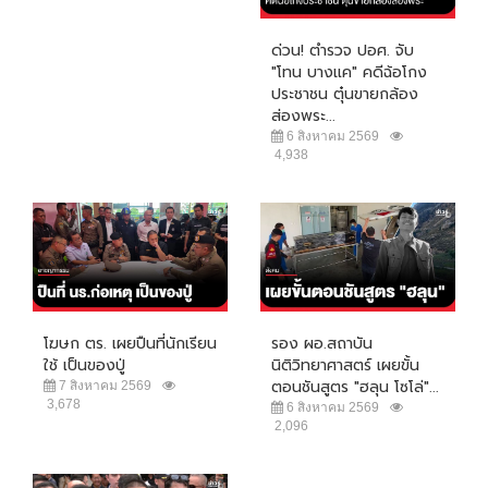
ด่วน! ตำรวจ ปอศ. จับ
"โทน บางแค" คดีฉ้อโกง
ประชาชน ตุ๋นขายกล้อง
ส่องพระ...
6 สิงหาคม 2569
4,938
โฆษก ตร. เผยปืนที่นักเรียน
รอง ผอ.สถาบัน
ใช้ เป็นของปู่
นิติวิทยาศาสตร์ เผยขั้น
ตอนชันสูตร "ฮลุน โซโล่"...
7 สิงหาคม 2569
3,678
6 สิงหาคม 2569
2,096