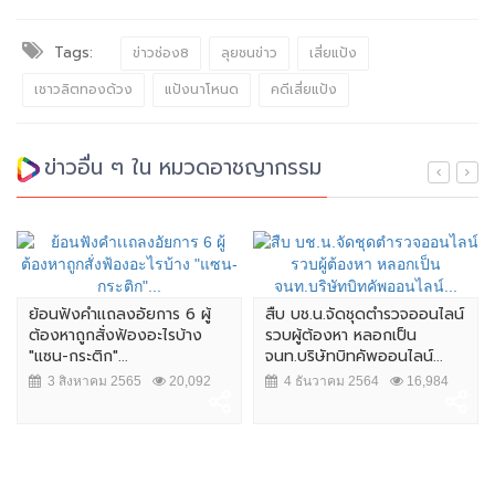
Tags:
ข่าวช่อง8
ลุยชนข่าว
เสี่ยแป้ง
เชาวลิตทองด้วง
แป้งนาโหนด
คดีเสี่ยแป้ง
ข่าวอื่น ๆ ใน หมวดอาชญากรรม
ลงอัยการ 6 ผู้
สืบ บช.น.จัดชุดตำรวจออนไลน์
ผบ.ตร. เผย แจ้ง
งฟ้องอะไรบ้าง
รวบผู้ต้องหา หลอกเป็น
หญิงชาวสวิส เต
..
จนท.บริษัทบิทคัพออนไลน์...
การรักษาความปล
2565
20,092
4 ธันวาคม 2564
16,984
7 สิงหาคม 256