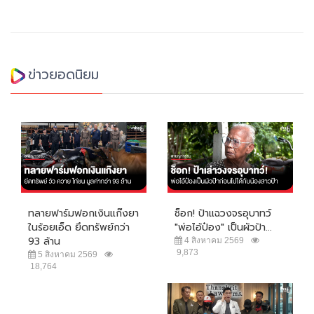
ข่าวยอดนิยม
ทลายฟาร์มฟอกเงินแก๊งยา
ช็อก! ป้าแฉวงจรอุบาทว์
ในร้อยเอ็ด ยึดทรัพย์กว่า
"พ่อไอ้ป๋อง" เป็นผัวป้า...
93 ล้าน
4 สิงหาคม 2569
9,873
5 สิงหาคม 2569
18,764