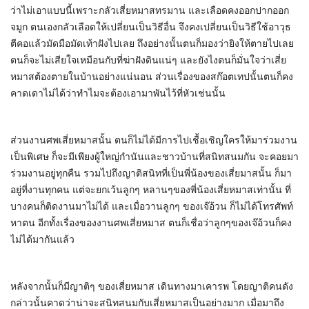
ว่าไม่เอาแบบนี้เพราะกลัวเสี่ยหมาสทรมาน และเลือดคงออกปากออก
จมูก ตนเองกลัวเลือดให้เปลี่ยนเป็นวิธีอื่น จึงคงเปลี่ยนเป็นวิธีใช้อาวุธ
ตีคอแล้วมัดมือมัดเท้าฝังไปเลย ถึงอย่างนั้นตนก็มองว่ายิงให้ตายไปเลย
ตนก็จะไม่เสียใจเหมือนกับที่ฆ่าฝังดินแน่ๆ และยังไงตนก็มั่นใจว่าเสี่ย
หมาสต้องตายในบ้านอย่างแน่นอน ส่วนเรื่องของสก๊อตเทปนั้นตนก็คง
คาดเดาไม่ได้ว่าทำไมจะต้องเอามาพันไว้ที่หัวเช่นนั้น
ส่วนงานศพเสี่ยหมาสนั้น ตนก็ไม่ได้มีการไปเชื้อเชิญใครให้มาร่วมงาน
เป็นพิเศษ ก็จะมีเพียงผู้ใหญ่กำนันและชาวบ้านที่สนิทสนมกัน จะคอยมา
ร่วมงานอยู่ทุกคืน รวมไปถึงญาติสนิทที่เป็นพี่น้องของเสี่ยมาสนั้น ก็มา
อยู่ที่งานทุกคน แต่จะยกเว้นลูกๆ หลานๆของพี่น้องเสี่ยหมาสเท่านั้น ที่
บางคนก็ติดงานมาไม่ได้ และเมื่อวานลูกๆ ของเจ๊อ้วน ก็ไม่ได้โทรศัพท์
หาตน อีกทั้งเรื่องของงานศพเสี่ยหมาส ตนก็เชื่อว่าลูกๆของเจ๊อ้วนก็คง
ไม่ได้มากันแล้ว
หลังจากนั้นก็มีญาติๆ ของเสี่ยหมาส เดินทางมาเคารพ โดยญาติคนดัง
กล่าวนั้นคาดว่าน่าจะสนิทสนมกับเสี่ยหมาสเป็นอย่างมาก เมื่อมาถึง