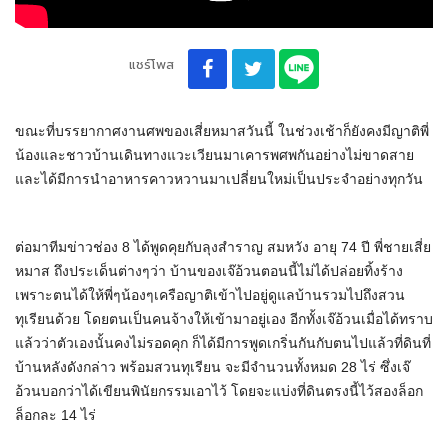
แชร์โพส
ขณะที่บรรยากาศงานศพของเสี่ยหมาสวันนี้ ในช่วงเช้าก็ยังคงมีญาติพี่
น้องและชาวบ้านเดินทางแวะเวียนมาเคารพศพกันอย่างไม่ขาดสาย
และได้มีการนำอาหารคาวหวานมาเปลี่ยนใหม่เป็นประจำอย่างทุกวัน
ต่อมาทีมข่าวช่อง 8 ได้พูดคุยกับลุงสำราญ สมหวัง อายุ 74 ปี พี่ชายเสี่ย
หมาส ถึงประเด็นต่างๆว่า บ้านของเจ๊อ้วนตอนนี้ไม่ได้ปล่อยทิ้งร้าง
เพราะตนได้ให้พี่ๆน้องๆเครือญาติเข้าไปอยู่ดูแลบ้านรวมไปถึงสวน
ทุเรียนด้วย โดยตนเป็นคนจ้างให้เข้ามาอยู่เอง อีกทั้งเจ๊อ้วนเมื่อได้ทราบ
แล้วว่าตัวเองนั้นคงไม่รอดคุก ก็ได้มีการพูดเกริ่นกันกับตนไปแล้วที่ดินที่
บ้านหลังดังกล่าว พร้อมสวนทุเรียน จะมีจำนวนทั้งหมด 28 ไร่ ซึ่งเจ๊
อ้วนบอกว่าได้เขียนพินัยกรรมเอาไว้ โดยจะแบ่งที่ดินตรงนี้ไว้สองล็อก
ล็อกละ 14 ไร่