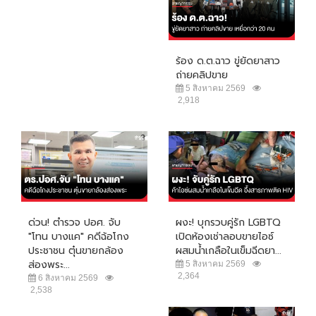
ร้อง ด.ต.ฉาว ขู่ยัดยาสาว
ถ่ายคลิปขาย
5 สิงหาคม 2569
2,918
ด่วน! ตำรวจ ปอศ. จับ
ผงะ! บุกรวบคู่รัก LGBTQ
"โทน บางแค" คดีฉ้อโกง
เปิดห้องเช่าลอบขายไอซ์
ประชาชน ตุ๋นขายกล้อง
ผสมน้ำเกลือในเข็มฉีดยา...
ส่องพระ...
5 สิงหาคม 2569
2,364
6 สิงหาคม 2569
2,538