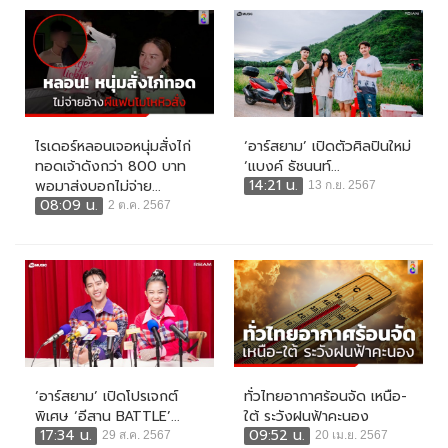
ไรเดอร์หลอนเจอหนุ่มสั่งไก่
‘อาร์สยาม’ เปิดตัวศิลปินใหม่
ทอดเจ้าดังกว่า 800 บาท
‘แบงค์ ธัชนนท์...
14:21 น.
พอมาส่งบอกไม่จ่าย...
13 ก.ย. 2567
08:09 น.
2 ต.ค. 2567
‘อาร์สยาม’ เปิดโปรเจกต์
ทั่วไทยอากาศร้อนจัด เหนือ-
พิเศษ ‘อีสาน BATTLE’...
ใต้ ระวังฝนฟ้าคะนอง
17:34 น.
09:52 น.
29 ส.ค. 2567
20 เม.ย. 2567