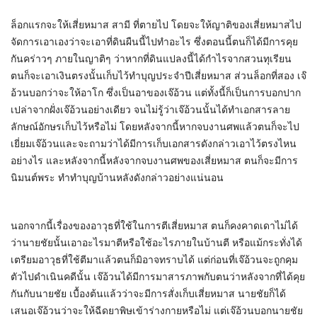
ล็อกแรกจะให้เสี่ยหมาส สามี ที่ตายไป โดยจะให้ญาติของเสี่ยหมาสไป
จัดการเอาเองว่าจะเอาที่ดินผืนนี้ไปทำอะไร ซึ่งตอนนี้ตนก็ได้มีการคุย
กันคร่าวๆ ภายในญาติๆ ว่าหากที่ดินแปลงนี้ได้กำไรจากสวนทุเรียน
ตนก็จะเอาเงินตรงนั้นเก็บไว้ทำบุญประจำปีเสี่ยหมาส ส่วนล็อกที่สอง เจ๊
อ้วนบอกว่าจะให้อาโก ซึ่งเป็นอาของเจ๊อ้วน แต่ทั้งนี้ก็เป็นการบอกปาก
เปล่าจากฝั่งเจ๊อ้วนอย่างเดียว จนไม่รู้ว่าเจ๊อ้วนนั้นได้ทำเอกสารลาย
ลักษณ์อักษรเก็บไว้หรือไม่ โดยหลังจากนี้หากจบงานศพแล้วตนก็จะไป
เยี่ยมเจ๊อ้วนและจะถามว่าได้มีการเก็บเอกสารดังกล่าวเอาไว้ตรงไหน
อย่างไร และหลังจากนี้หลังจากจบงานศพของเสี่ยหมาส ตนก็จะมีการ
นิมนต์พระ ทำทำบุญบ้านหลังดังกล่าวอย่างแน่นอน
นอกจากนี้เรื่องของอาวุธที่ใช้ในการตีเสี่ยหมาส ตนก็คงคาดเดาไม่ได้
ว่านายชัยนั้นเอาอะไรมาตีหรือใช้อะไรภายในบ้านตี หรือแม้กระทั่งได้
เตรียมอาวุธที่ใช้ตีมาแล้วตนก็มิอาจทราบได้ แต่ก่อนที่เจ๊อ้วนจะถูกคุม
ตัวไปดำเนินคดีนั้น เจ๊อ้วนได้มีการมาสารภาพกับตนว่าหลังจากที่ได้คุย
กันกับนายชัย เบื้องต้นแล้วว่าจะมีการสั่งเก็บเสี่ยหมาส นายชัยก็ได้
เสนอเจ๊อ้วนว่าจะให้ฉีดยาพิษเข้าร่างกายหรือไม่ แต่เจ๊อ้วนบอกนายชัย