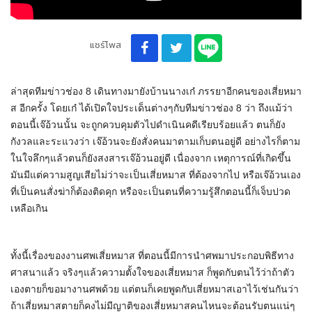
แชร์โพส
ล่าสุดทีมข่าวช่อง 8 เดินทางมายังบ้านนางเก๋ ภรรยาอีกคนของเสี่ยหมา
ส อีกครั้ง โดยเก๋ ได้เปิดใจประเด็นต่างๆกับทีมข่าวช่อง 8 ว่า ถึงแม้ว่า
ตอนนี้เจ๊อ้วนนั้น จะถูกควบคุมตัวไปดำเนินคดีเรียบร้อยแล้ว ตนก็ยัง
กังวลและระแวงว่า เจ๊อ้วนจะยังสั่งคนมาตามเก็บตนอยู่ดี อย่างไรก็ตาม
ในใจลึกๆแล้วตนก็ยังสงสารเจ๊อ้วนอยู่ดี เนื่องจาก เหตุการณ์ที่เกิดขึ้น
มันมีแต่ความสูญเสียไม่ว่าจะเป็นเสี่ยหมาส ที่ต้องจากไป หรือเจ๊อ้วนเอง
ที่เป็นคนสั่งฆ่าก็ต้องติดคุก หรือจะเป็นตนที่ความรู้สึกตอนนี้ก็เจ็บปวด
เหลือเกิน
ทั้งนี้เรื่องของงานศพเสี่ยหมาส ที่ตอนนี้มีการนำศพมาประกอบพิธีทาง
ศาสนาแล้ว จริงๆแล้วความตั้งใจของเสี่ยหมาส ก็พูดกับตนไว้ว่าถ้าตัว
เองตายก็ขอมางานศพด้วย แต่ตนก็เคยพูดกับเสี่ยหมาสเอาไว้เช่นกันว่า
ถ้าเสี่ยหมาสตายก็คงไม่มีญาติของเสี่ยหมาสคนไหนจะต้อนรับตนแน่ๆ