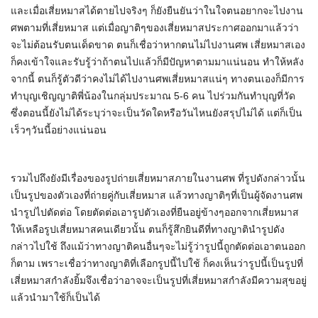
และเมื่อเสี่ยหมาสได้ตายไปจริงๆ ก็ยังยืนยันว่าในใจตนอยากจะไปงาน
ศพตามที่เสี่ยหมาส แต่เมื่อญาติๆของเสี่ยหมาสประกาศออกมาแล้วว่า
จะไม่ต้อนรับตนเด็ดขาด ตนก็เชื่อว่าหากตนไม่ไปงานศพ เสี่ยหมาสเอง
ก็คงเข้าใจและรับรู้ว่าถ้าตนไปแล้วก็มีปัญหาตามมาแน่นอน ทำให้หลัง
จากนี้ ตนก็รู้ตัวดีว่าคงไม่ได้ไปงานศพเสี่ยหมาสแน่ๆ ทางตนเองก็มีการ
ทำบุญเชิญญาติพี่น้องในกลุ่มประมาณ 5-6 คน ไปร่วมกันทำบุญที่วัด
ซึ่งตอนนี้ยังไม่ได้ระบุว่าจะเป็นวัดใดหรือวันไหนยังสรุปไม่ได้ แต่ก็เป็น
เร็วๆวันนี้อย่างแน่นอน
รวมไปถึงยังมีเรื่องของรูปถ่ายเสี่ยหมาสภายในงานศพ ที่รูปดังกล่าวนั้น
เป็นรูปของตัวเองที่ถ่ายคู่กับเสี่ยหมาส แล้วทางญาติๆที่เป็นผู้จัดงานศพ
นำรูปไปตัดต่อ โดยตัดต่อเอารูปตัวเองที่ยืนอยู่ข้างๆออกจากเสี่ยหมาส
ให้เหลือรูปเสี่ยหมาสคนเดียวนั้น ตนก็รู้สึกยินดีที่ทางญาตินำรูปดัง
กล่าวไปใช้ ถึงแม้ว่าทางญาติคนอื่นๆจะไม่รู้ว่ารูปนี้ถูกตัดต่อเอาตนออก
ก็ตาม เพราะเชื่อว่าทางญาติที่เลือกรูปนี้ไปใช้ ก็คงเห็นว่ารูปนี้เป็นรูปที่
เสี่ยหมาสกำลังยิ้มจึงเชื่อว่าอาจจะเป็นรูปที่เสี่ยหมาสกำลังมีความสุขอยู่
แล้วนำมาใช้ก็เป็นได้