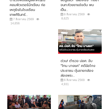
ตำรวจพบข้อมูลสำคัญใน
สืบรู้แล้ว! "เสือโคร่ง" ที่ขย้ำ
คอมพิวเตอร์นักเรียน ก่อ
จนท.ห้วยขาแข้งดับ พบ
เหตุยิงในโรงเรียน
เป็น...
เทพศิรินทร์...
6 สิงหาคม 2569
8,625
7 สิงหาคม 2569
14,656
ด่วน! ตำรวจ ปอศ. จับ
"โทน บางแค" คดีฉ้อโกง
ประชาชน ตุ๋นขายกล้อง
ส่องพระ...
6 สิงหาคม 2569
4,931