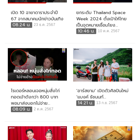
เปิด 10 ฉายาดาราประจำปี
ยกระดับ Thailand Space
67 จากสมาคมนักข่าวบันเทิง
Week 2024 ตั้งเป้าให้ไทย
08:24 น.
เป็นจุดหมายเชื่อมโยง...
23 ธ.ค. 2567
10:46 น.
10 ต.ค. 2567
ไรเดอร์หลอนเจอหนุ่มสั่งไก่
‘อาร์สยาม’ เปิดตัวศิลปินใหม่
ทอดเจ้าดังกว่า 800 บาท
‘แบงค์ ธัชนนท์...
14:21 น.
พอมาส่งบอกไม่จ่าย...
13 ก.ย. 2567
08:09 น.
2 ต.ค. 2567