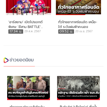
‘อาร์สยาม’ เปิดโปรเจกต์
ทั่วไทยอากาศร้อนจัด เหนือ-
พิเศษ ‘อีสาน BATTLE’...
ใต้ ระวังฝนฟ้าคะนอง
17:34 น.
09:52 น.
29 ส.ค. 2567
20 เม.ย. 2567
ข่าวยอดนิยม