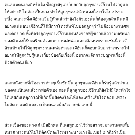
ดูแลแม่ตนเองดีหรือไม่ ซึ่งญาติๆเองก็บอกกับลูกๆของเจ๊อ้วนไปว่าดูแล
ให้อย่างดี ไม่ต้องเป็นห่วง ทำให้ลูกๆของเจ๊อ้วนเองก็เบาใจไปเปราะ
หนึ่ง จนกระทั่งเจ๊อ้วนเริ่มรู้ตัวแล้วว่ายังไงตัวเองนั้นก็ต้องถูกดำเนินคดี
อย่างแน่นอน เจ๊อ้วนก็ได้มีการโทรศัพท์ไปบอกลูกๆว่าไม่ต้องมางานศพ
พ่อเด็ดขาด ทั้งที่จริงลูกๆของเจ๊อ้วนเองหลังจากที่รู้ข่าวแล้วว่าพบศพพ่อ
ของตัวเองก็รีบเตรียมตัวจะมางานศพพ่อ และเมื่อตนทราบเช่นนี้ว่าเจ๊
อ้วนห้ามไม่ให้ลูกๆมางานศพพ่อตัวเอง เจ๊อ้วนก็ตอบกลับมาว่าเพราะไม่
อยากให้ลูกๆรับรู้และเกี่ยวข้องกับเรื่องนี้ อยากจะจัดการปัญหาเรื่องนี้
ด้วยตัวตนเดียว
และหลังจากที่เรื่องราวต่างๆเริ่มชัดขึ้น ลูกๆของเจ๊อ้วนก็รับรู้แล้วว่าแม่
ของตนเป็นคนสั่งฆ่าพ่อตัวเอง ตอนนี้ลูกลูกของเจ๊อ้วนก็ยังไม่มีใครทำใจ
ได้เลยกับเหตุการณ์ที่เกิดขึ้นยังคงร้องไห้และเศร้าเสียใจตลอด เพราะ
ไม่คิดว่าแม่ตัวเองจะเป็นคนลงมือสั่งตายพ่อแบบนี้
ส่วนเรื่องของนางเก๋ เมียอีกคน ที่เคยพูดเอาไว้ว่าอยากจะมางานศพเสี่ย
หมาส ทางตนก็ไม่ได้ติดขัดอะไรเพราะนางเก๋ เมียเบอร์ 2 ก็ถือว่าเป็น