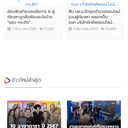
ย้อนฟังคำเเถลงอัยการ 6 ผู้
สืบ บช.น.จัดชุดตำรวจออนไลน์
ต้องหาถูกสั่งฟ้องอะไรบ้าง
รวบผู้ต้องหา หลอกเป็น
"แซน-กระติก"...
จนท.บริษัทบิทคัพออนไลน์...
3 สิงหาคม 2565
20,091
4 ธันวาคม 2564
16,984
ข่าวใหม่ล่าสุด