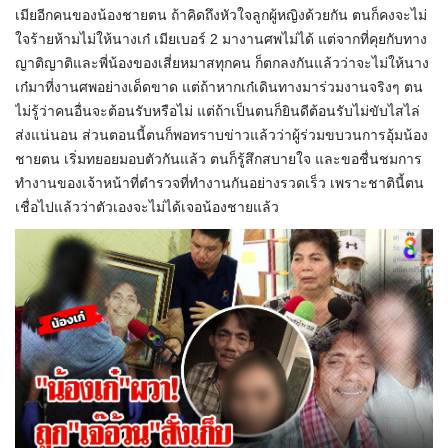
เมียอีกคนของน้องชายตน ถ้าคิดถึงหัวใจลูกผู้หญิงด้วยกัน ตนก็คงจะไม่
ใจร้ายห้ามไม่ให้นางเก๋ เมียเบอร์ 2 มางานศพไม่ได้ แต่จากที่คุยกับทาง
ญาติญาติและพี่น้องของเสี่ยหมาสทุกคน ก็ตกลงกันแล้วว่าจะไม่ให้นาง
เก๋มาที่งานศพอย่างเด็ดขาด แต่ถ้าหากเก๋เดินทางมาร่วมงานจริงๆ ตน
ไม่รู้ว่าคนอื่นจะต้อนรับหรือไม่ แต่ถ้าเป็นตนก็ยินดีต้อนรับไม่ขับไสไล่
ส่งแน่นอน ส่วนตอนนี้ตนก็พอทราบข่าวแล้วว่าผู้ร่วมขบวนการอุ้มน้อง
ชายตน เริ่มทยอยมอบตัวกันแล้ว ตนก็รู้สึกสบายใจ และขอชื่นชมการ
ทำงานของเจ้าหน้าที่ตำรวจที่ทำงานกันอย่างรวดเร็ว เพราะชาตินี้ตน
เชื่อไปแล้วว่าตัวเองจะไม่ได้เจอน้องชายแล้ว