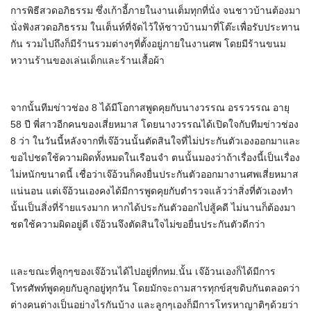
การพิธีสวดอภิธรรม ซึ่งเก้าอี้ภายในงานเต็มทุกที่นั่ง จนชาวบ้านต้องมา
นั่งฟังสวดอภิธรรม ในเต็นท์ที่จัดไว้ให้ชาวบ้านมาที่โต๊ะเพื่อรับประทาน
กัน รวมไปถึงก็มีร้านรวมต่างๆที่ตั้งอยู่ภายในงานศพ โดยมีร้านขนม
หวานร้านของเล่นเด็กและร้านเสื้อผ้า
จากนั้นทีมข่าวช่อง 8 ได้มีโอกาสพูดคุยกับนางวรรณ อรรวรรณ อายุ
58 ปี พี่สาวอีกคนของเสี่ยหมาส โดยนางวรรณได้เปิดใจกับทีมข่าวช่อง
8 ว่า ในวันนี้หลังจากที่เจ๊อ้วนนั้นตัดสินใจที่ไม่ประกันตัวเองออกมาและ
ขอไปชดใช้ความผิดทั้งหมดในเรือนจำ ตนนั้นมองว่าถ้าเรื่องนี้เป็นเรื่อง
ไม่หนักขนาดนี้ เชื่อว่าเจ๊อ้วนก็คงยื่นประกันตัวออกมางานศพเสี่ยหมาส
แน่นอน แต่เจ๊อ้วนเองคงได้มีการพูดคุยกับตำรวจแล้วว่าสิ่งที่ตัวเองทำ
นั้นเป็นสิ่งที่ร้ายแรงมาก หากได้ประกันตัวออกไปสู้คดี ไม่นานก็ต้องมา
ชดใช้ความผิดอยู่ดี เจ๊อ้วนจึงตัดสินใจไม่ขอยื่นประกันตัวดีกว่า
และขณะที่ลูกๆของเจ๊อ้วนได้ไปอยู่ที่กทม.นั้น เจ๊อ้วนเองก็ได้มีการ
โทรศัพท์พูดคุยกับลูกอยู่ทุกวัน โดยมักจะถามสารทุกข์สุขดิบกันตลอดว่า
ต่างคนต่างเป็นอย่างไรกันบ้าง และลูกๆเองก็มีการโทรหาญาติๆด้วยว่า