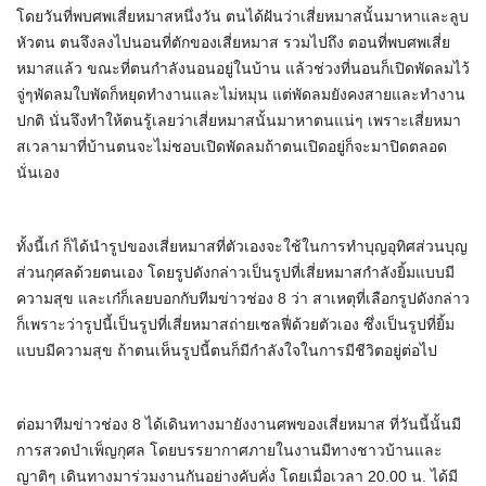
โดยวันที่พบศพเสี่ยหมาสหนึ่งวัน ตนได้ฝันว่าเสี่ยหมาสนั้นมาหาและลูบ
หัวตน ตนจึงลงไปนอนที่ตักของเสี่ยหมาส รวมไปถึง ตอนที่พบศพเสี่ย
หมาสแล้ว ขณะที่ตนกำลังนอนอยู่ในบ้าน แล้วช่วงที่นอนก็เปิดพัดลมไว้
จู่ๆพัดลมใบพัดก็หยุดทำงานและไม่หมุน แต่พัดลมยังคงสายและทำงาน
ปกติ นั่นจึงทำให้ตนรู้เลยว่าเสี่ยหมาสนั้นมาหาตนแน่ๆ เพราะเสี่ยหมา
สเวลามาที่บ้านตนจะไม่ชอบเปิดพัดลมถ้าตนเปิดอยู่ก็จะมาปิดตลอด
นั่นเอง
ทั้งนี้เก๋ ก็ได้นำรูปของเสี่ยหมาสที่ตัวเองจะใช้ในการทำบุญอุทิศส่วนบุญ
ส่วนกุศลด้วยตนเอง โดยรูปดังกล่าวเป็นรูปที่เสี่ยหมาสกำลังยิ้มแบบมี
ความสุข และเก๋ก็เลยบอกกับทีมข่าวช่อง 8 ว่า สาเหตุที่เลือกรูปดังกล่าว
ก็เพราะว่ารูปนี้เป็นรูปที่เสี่ยหมาสถ่ายเซลฟี่ด้วยตัวเอง ซึ่งเป็นรูปที่ยิ้ม
แบบมีความสุข ถ้าตนเห็นรูปนี้ตนก็มีกำลังใจในการมีชีวิตอยู่ต่อไป
ต่อมาทีมข่าวช่อง 8 ได้เดินทางมายังงานศพของเสี่ยหมาส ที่วันนี้นั้นมี
การสวดบำเพ็ญกุศล โดยบรรยากาศภายในงานมีทางชาวบ้านและ
ญาติๆ เดินทางมาร่วมงานกันอย่างคับคั่ง โดยเมื่อเวลา 20.00 น. ได้มี