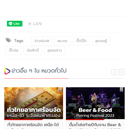
1,470
Tags:
ข่าวช่อง8
ผบ.ตร.
บิ๊กโจ๊ก
สุรเชษฐ์
บิ๊กต่อ
ต่อศักดิ์
ลุยชนข่าว
ข่าวอื่น ๆ ใน หมวดทั่วไป
ทั่วไทยอากาศร้อนจัด เหนือ-ใต้
ดื่มด่ำส่งท้ายปีกับงาน Beer &