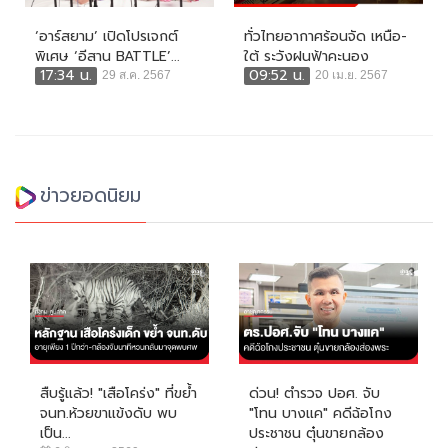
‘อาร์สยาม’ เปิดโปรเจกต์
ทั่วไทยอากาศร้อนจัด เหนือ-
พิเศษ ‘อีสาน BATTLE’...
ใต้ ระวังฝนฟ้าคะนอง
17:34 น.
09:52 น.
29 ส.ค. 2567
20 เม.ย. 2567
ข่าวยอดนิยม
สืบรู้แล้ว! "เสือโคร่ง" ที่ขย้ำ
ด่วน! ตำรวจ ปอศ. จับ
จนท.ห้วยขาแข้งดับ พบ
"โทน บางแค" คดีฉ้อโกง
เป็น...
ประชาชน ตุ๋นขายกล้อง