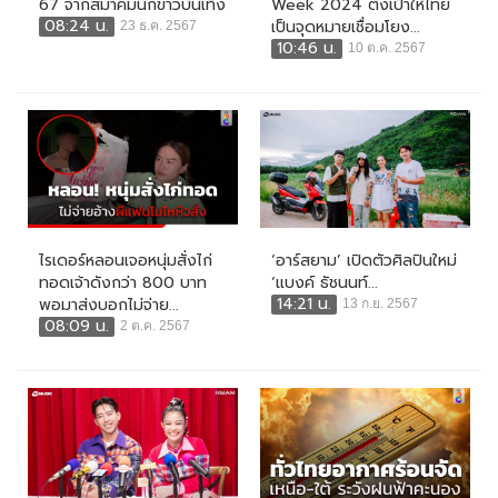
67 จากสมาคมนักข่าวบันเทิง
Week 2024 ตั้งเป้าให้ไทย
08:24 น.
เป็นจุดหมายเชื่อมโยง...
23 ธ.ค. 2567
10:46 น.
10 ต.ค. 2567
ไรเดอร์หลอนเจอหนุ่มสั่งไก่
‘อาร์สยาม’ เปิดตัวศิลปินใหม่
ทอดเจ้าดังกว่า 800 บาท
‘แบงค์ ธัชนนท์...
14:21 น.
พอมาส่งบอกไม่จ่าย...
13 ก.ย. 2567
08:09 น.
2 ต.ค. 2567