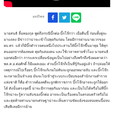
แชร์โพส
นายสนธิ ลิ้มทองกุล พูดถึงกรณีบิ๊กต่อ-บิ๊กโจ๊กว่า เมื่อคืนนี้ ก่อนทั้งคู่จะ
มาแถลง มีข่าวว่าน่าจะเข้าไปคุยกันก่อน โดยมีการผ่านนายเวรของ
ผบ.ตร. แล้วก็มีบิ๊กตำรวจคนหนึ่งไปประสานให้บิ๊กโจ๊กขึ้นมาคุย ให้ทุก
คนออกจากห้องหมด คุยกันสองคน และใช้เวลาหลายชั่วโมง นายสนธิ
บอกต่ออีกว่า การแลกเปลี่ยนข้อมูลเป็นไปอย่างถึงพริกถึงขิงผมคาดว่า
พล.ต.อ.ต่อศักดิ์ ก็มีแผลเยอะ ส่วนบิ๊กโจ๊กก็เป็นที่รู้กันอยู่แล้ว ถ้าปล่อยให้
เหตุการณ์ไปเรื่อยๆ บิ๊กโจ๊กแก้เกมไม่ทันจะถูกออกหมายจับ และบิ๊กโจ๊ก
จะกลายเป็นจำเลย มันจะไปเข้าสู่ระบบระเบียบของสำนักงานตำรวจ
แห่งชาติ ก็คือ ตำรวจต้องคดีจะถูกพักราชการ บิ๊กโจ๊กอาจจะถูกให้ออก
ได้ ดังนั้นตรงจุดนี้ น่าจะมีการคุยกันมาก่อน และเป็นไปได้หรือไม่ที่บิ๊ก
โจ๊กน่าจะรู้ความลับของบิ๊กต่อ อาจจะเป็นเรื่องคนในครอบครัวหรือไม่
และสุดท้ายท่านนายกเศรษฐาน่าจะเห็นความขัดแย้งของสองคนนี้ม่จบ
เสียทีเลยมีการย้าย