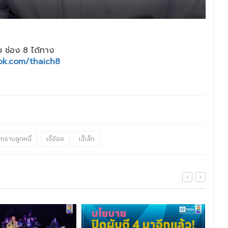
 ช่อง 8 ได้ทาง
ok.com/thaich8
กราบลูกหนี้
เจ๊อ้อย
เจ๊เล็ก