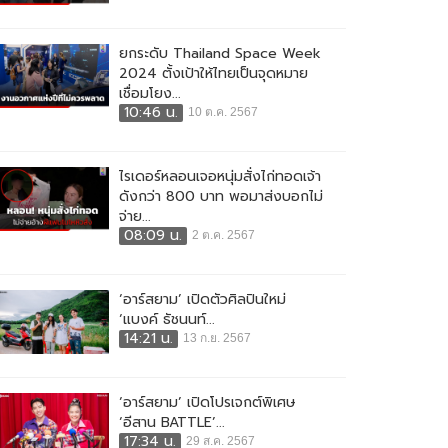
ยกระดับ Thailand Space Week
2024 ตั้งเป้าให้ไทยเป็นจุดหมาย
เชื่อมโยง...
10:46 น.
10 ต.ค. 2567
ไรเดอร์หลอนเจอหนุ่มสั่งไก่ทอดเจ้า
ดังกว่า 800 บาท พอมาส่งบอกไม่
จ่าย...
08:09 น.
2 ต.ค. 2567
‘อาร์สยาม’ เปิดตัวศิลปินใหม่
‘แบงค์ ธัชนนท์...
14:21 น.
13 ก.ย. 2567
‘อาร์สยาม’ เปิดโปรเจกต์พิเศษ
‘อีสาน BATTLE’...
17:34 น.
29 ส.ค. 2567