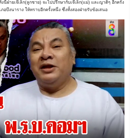
้งนี้ฝ่ายเจ๊เล็ก(ลูกชาย) จะไปปรึกษากับเจ๊เล็ก(แม่) และญาติๆ อีกครั้ง
บึงนาราง ให้ทราบอีกครั้งหนึ่ง ซึ่งทั้งสองฝ่ายรับข้อเสนอ