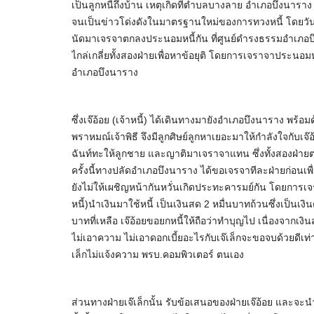
เป็นลูกหนี้ถึงบ้าน เหตุเกิดที่ตำบลบางลาย อำเภอบึงนาราง 
จนเป็นข่าวโด่งดังในมาตรฐานใหม่ของการทวงหนี้ โดยวันนี้ เจ๊อ
นัดมาเจรจาตกลงประนอมหนี้กัน ที่ศูนย์ดำรงธรรมอำเภอบึ
ไกล่เกลี่ยทั้งสองฝ่ายเพื่อหาข้อยุติ โดยการเจราจาประนอมห
อำเภอบึงนาราง
ซึ่งเจ๊อ้อย (เจ้าหนี้) ได้เดินทางมายังอำเภอบึงนาราง พร้อม
พราหมณ์เจ้าพิธี จึงมีลูกศิษย์ลูกหาเยอะมาให้กำลังใจกับเจ๊อ้
ฉันท์ทะให้ลูกชาย และญาติมาเจราจาแทน ซึ่งทั้งสองฝ่าย
ครั้งนี้ทางปลัดอำเภอบึงนาราง ได้ขอเจรจาทีละฝ่ายก่อนเพ
ยังไม่ให้เผชิญหน้ากันหวั่นเกิดประทะคารมย์กัน โดยการเจรจ
หนี้)นำเงินมาใช้หนี้ เป็นเงินสด 2 หมื่นบาทถ้วนซึ่งเป็นเ
บาทที่เหลือ เจ๊อ้อยขอยกหนี้ให้ถือว่าทำบุญไป เนื่องจากเ
ไม่เอาความ ไม่เอาดอกเบี้ยอะไรกับเจ๊เล็กจะขอจบด้วยดีเท่
เล็กไม่แจ้งความ พรบ.คอมพิวเตอร์ ตนเอง
ส่วนทางฝ่ายเจ๊เล็กนั้น รับข้อเสนอของฝ่ายเจ๊อ้อย และจะ