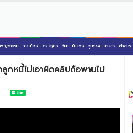
าชญากรรม
การเมือง
เศรษฐกิจ
กีฬา
บันเทิง
ภูมิภาค
เกษตร
ต่างปร
กลูกหนี้ไม่เอาผิดคลิปถือพานไป