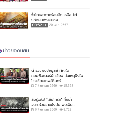
ทั่วไทยอากาศร้อนจัด เหนือ-ใต้
ระวังฝนฟ้าคะนอง
09:52 น.
20 เม.ย. 2567
ข่าวยอดนิยม
ตำรวจพบข้อมูลสำคัญใน
คอมพิวเตอร์นักเรียน ก่อเหตุยิงใน
โรงเรียนเทพศิรินทร์...
7 สิงหาคม 2569
15,368
สืบรู้แล้ว! "เสือโคร่ง" ที่ขย้ำ
จนท.ห้วยขาแข้งดับ พบเป็น...
6 สิงหาคม 2569
8,723