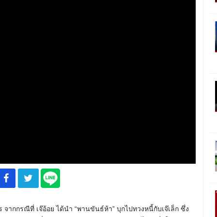
จากกรณีที่ เจ๊อ้อย ได้นำ “พานขันธ์ห้า” บุกไปทวงหนี้กับเจ๊เล็ก ซึ่ง