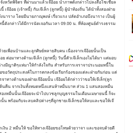
จังหวัดพิจิตร ที่ผ่านมาแล้วเจ๊อ้อย นำภาพดังกล่าวไปลงสื่อโซเชียล
้อย (เจ้าหนี้) กับเจ๊เล็ก (ลูกหนี้) ผู้นำท้องถิ่น ได้นำทั้งสองฝ่าย
งนาราง โดยมีนายภาณุพงษ์ เรี่ยวแรง ปลัดอำเภอบึงนาราง เป็นผู้
นี้ดังกล่าวได้มีการนัดเจอกันเวลา 09.00 น. ที่ห้องศูนย์ดำรงธรรม
ด้วยเพื่อนบ้านและลูกศิษย์หลายสิบคน เนื่องจากเจ๊อ้อยนั้นเป็น
อย ต่อมาทางด้านเจ๊เล็ก (ลูกหนี้) วันนี้ตัวเจ๊เล็กเองไม่ได้มา แต่มอบ
ต่างมีญาติๆแห่มาให้กำลังใจกัน สำหรับการเจราจาประนอมหนี้ใน
ื่อขอวัตถุประสงค์ในการตกลงข้อเรียกร้องของแต่ละฝ่ายกันก่อน แต่
าทางด้านของฝ่ายเจ๊อ้อยนั้น เจ๊อ้อยได้กล่าวว่าขอให้เจ๊เล็ก(ลูก
งินต้นคืน จากเงินทั้งหมดหนึ่งแสนห้าหมื่นบาท ส่วน 1 แสนสองหมื่น
งินสองหมื่นนั้นเจ๊อ้อยจะนำไปบวชลูกบุญธรรมในเดือนเมษายนนี้ ก็จะ
านั้น พร้อมกับจะลบคลิปต่างๆที่ลูกชายเจ๊เล็กขอให้ลบและขอให้เจ๊
นำเงิน 2 หมื่นให้ ขอให้ทางเจ๊อ้อยขอโทษด้วยวาจา และขอจบด้วยดี