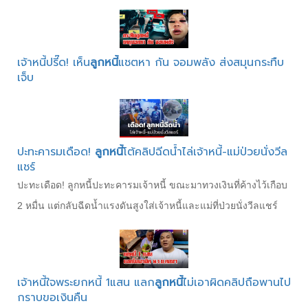
เจ้าหนี้ปรี๊ด! เห็น
ลูกหนี้
แชตหา กัน จอมพลัง ส่งสมุนกระทืบ
เจ็บ
ปะทะคารมเดือด!
ลูกหนี้
โต้คลิปฉีดน้ำไล่เจ้าหนี้-แม่ป่วยนั่งวีล
แชร์
ปะทะเดือด! ลูกหนี้ปะทะคารมเจ้าหนี้ ขณะมาทวงเงินที่ค้างไว้เกือบ
2 หมื่น แต่กลับฉีดน้ำแรงดันสูงใส่เจ้าหนี้และแม่ที่ป่วยนั่งวีลแชร์
เจ้าหนี้ใจพระยกหนี้ 1แสน แลก
ลูกหนี้
ไม่เอาผิดคลิปถือพานไป
กราบขอเงินคืน