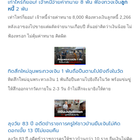
เท่าไหร่ก็ยอม! เจ้าหนี้จ่ายค่าทนาย 8 พัน ฟ้องทวงเงิน
ลูก
หนี้
2 พัน
เท่าไหร่ก็ยอม! เจ้าหนี้จ่ายค่าทนาย 8,000 ฟ้องทวงเงินลูกหนี้ 2,266
หลังเอาของไปขายแต่ผลัดจ่ายนานเกือบปี ลั่นอย่าคิดว่าเงินน้อย ไม่
ฟ้องหรอก ไม่คุ้มค่าทนาย คิดผิด
ทิดสึกใหม่ฉุนพระทวงเงิน 1 พันถือปืนตามไปยิงถึงในวัด
ทิดสึกใหม่ฉุนพระทวงเงิน 1 พันถือปืนตามไปยิงถึงในวัด พร้อมข่มขู่
ให้สึกออกจากวัดภายใน 2-3 วัน ถ้าไม่สึกจะมายิงให้ตาย
ลุงวัย 83 ปี อดีตข้าราชการครูให้ชาวบ้านยืมเงินไม่คิด
ดอกเบี้ย 13 ปีไม่ยอมคืน
ลุงวัย 83 ปี อดีตข้าราชการครูให้ชาวบ้านกว่า 10 ราย ยืมเงินไม่คิด