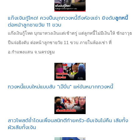
แก๊งเงินกู้โหด! ควงปืนบุกทวงหนี้ถึงห้องเช่า ยิงดับ
ลูกหนี้
ต่อหน้าลูกชายวัย 11 ขวบ
แก๊งเงินกู้โหด บุกมาทวงเงินแต่เช้าตรู่ แต่ลูกหนี้ไม่มีเงินให้ ชักอาวุธ
ปืนจ่อยิงดับ ต่อหน้าลูกชายวัย 11 ขวบ ภายในห้องเช่า ที่
อ.กำแพงแสน จ.นครปฐม
ทวงหนี้แบบใหม่แบบสับ "เจ๊ปิ่น" แห่ขันหมากทวงหนี้
สาวโพสต์ช้ำโดนเพื่อนสนิทตีท้ายครัว-ยืมเงินไม่คืน เสียทั้ง
ผัวเสียทั้งเงิน