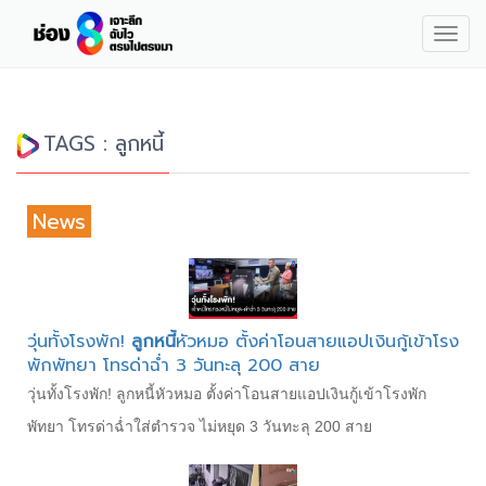
Togg
navig
TAGS : ลูกหนี้
News
วุ่นทั้งโรงพัก!
ลูกหนี้
หัวหมอ ตั้งค่าโอนสายแอปเงินกู้เข้าโรง
พักพัทยา โทรด่าฉ่ำ 3 วันทะลุ 200 สาย
วุ่นทั้งโรงพัก! ลูกหนี้หัวหมอ ตั้งค่าโอนสายแอปเงินกู้เข้าโรงพัก
พัทยา โทรด่าฉ่ำใส่ตำรวจ ไม่หยุด 3 วันทะลุ 200 สาย