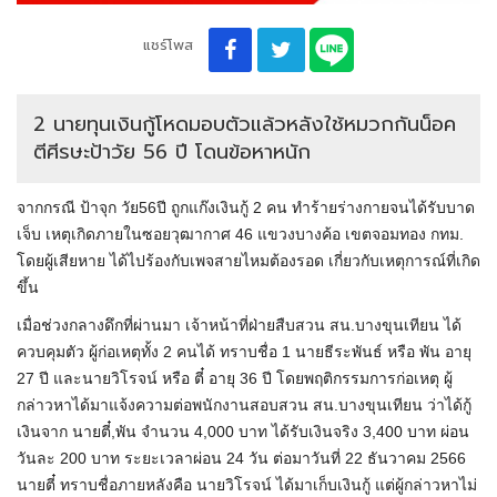
แชร์โพส
2 นายทุนเงินกู้โหดมอบตัวแล้วหลังใช้หมวกกันน็อค
ตีศีรษะป้าวัย 56 ปี โดนข้อหาหนัก
จากกรณี ป้าจุก วัย56ปี ถูกแก๊งเงินกู้ 2 คน ทำร้ายร่างกายจนได้รับบาด
เจ็บ เหตุเกิดภายในซอยวุฒากาศ 46 แขวงบางค้อ เขตจอมทอง กทม.
โดยผู้เสียหาย ได้ไปร้องกับเพจสายไหมต้องรอด เกี่ยวกับเหตุการณ์ที่เกิด
ขึ้น
เมื่อช่วงกลางดึกที่ผ่านมา เจ้าหน้าที่ฝ่ายสืบสวน สน.บางขุนเทียน ได้
ควบคุมตัว ผู้ก่อเหตุทั้ง 2 คนได้ ทราบชื่อ 1 นายธีระพันธ์ หรือ พัน อายุ
27 ปี และนายวิโรจน์ หรือ ตี๋ อายุ 36 ปี โดยพฤติกรรมการก่อเหตุ ผู้
กล่าวหาได้มาแจ้งความต่อพนักงานสอบสวน สน.บางขุนเทียน ว่าได้กู้
เงินจาก นายตี๋,พัน จำนวน 4,000 บาท ได้รับเงินจริง 3,400 บาท ผ่อน
วันละ 200 บาท ระยะเวลาผ่อน 24 วัน ต่อมาวันที่ 22 ธันวาคม 2566
นายตี๋ ทราบชื่อภายหลังคือ นายวิโรจน์ ได้มาเก็บเงินกู้ แต่ผู้กล่าวหาไม่