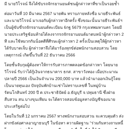
มี นายวิโรจน์ จึงได้ขับรถจักรยานยนต์ชนผู้กล่าวหาที่ขาเป็นรอยช้ำ
ต่อมาวันที่ 10 มีนาคม 2567 นายพัน ทราบภายหลังชื่อ นายธีระพันธ์
และนายวิโรจน์ มาเจอกับผู้กล่าวหาอีกครั้ง ซึ่งขณะนั้นนายธีระพันธ์ฯ
เป็นผู้ขับขี่รถจักรยานยนต์ทะเบียน 6กฐ 5679 กรุงเทพมหานคร โดยมี
นายประเสริฐซ้อนท้ายได้ลงจากรถจักรยานยนต์มาตบหน้าผู้กล่าวหา 2
ที และใช้หมวกกันน็อคตีที่ศีรษะผู้กล่าวหา 2 ครั้งเป็นเหตุให้ผู้กล่าวหา
ได้รับบาดเจ็บ ผู้กล่าวหาจึงได้มาร้องทุกข์ต่อพนักงานสอบสวน โดย
เหตุการณ์ เกิดขึ้นวันที่ 22 ธันวาคม 2566
โดยชั้นจับกุมผู้ต้องหาให้การรับสารภาพตลอดข้อกล่าวหา โดยนาย
วิโรจน์ รับว่าได้กู้เงินจากธนาคาร ธกส. สาขาวังทอง เมื่อประมาณ
ปลายปี 2566 เป็นเงินจำนวน 200,000 บาท แล้วนำมาออกเงินกู้โดย
เป็นนายทุนเอง ปัจจุบันพักบ้านเช่าไม่ทราบเลขที่ ในหมู่บ้าน
รัตนโกสินทร์ 200 ปี ต.ประชาธิปัตย์ อ.ธัญบุรี จ.ปทุมธานี ซึ่งฝ่าย
สืบสวน สน.บางขุนเทียน จะได้ตรวจสอบข้อมูลทางบัญชีของนาย
ประเสริฐต่อไป
โดยในวันที่ 12 มกราคม 2567 ทางพนักงานสอบสวน จะควบคุมตัว ส่ง
ฝากขังต่อศาลอาญาธนบุรี ในข้อหา ความผิดฐาน “ร่วมกันทวงถามหนี้