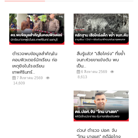
ตำรวจพบข้อมูลสำคัญใน
สืบรู้แล้ว! "เสือโคร่ง" ที่ขย้ำ
คอมพิวเตอร์นักเรียน ก่อ
จนท.ห้วยขาแข้งดับ พบ
เหตุยิงในโรงเรียน
เป็น...
เทพศิรินทร์...
6 สิงหาคม 2569
8,613
7 สิงหาคม 2569
14,609
ด่วน! ตำรวจ ปอศ. จับ
"โทน บางแค" คดีฉ้อโกง