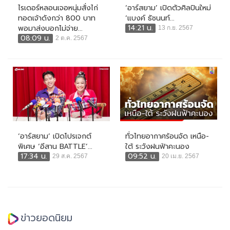
ไรเดอร์หลอนเจอหนุ่มสั่งไก่
‘อาร์สยาม’ เปิดตัวศิลปินใหม่
ทอดเจ้าดังกว่า 800 บาท
‘แบงค์ ธัชนนท์...
14:21 น.
พอมาส่งบอกไม่จ่าย...
13 ก.ย. 2567
08:09 น.
2 ต.ค. 2567
‘อาร์สยาม’ เปิดโปรเจกต์
ทั่วไทยอากาศร้อนจัด เหนือ-
พิเศษ ‘อีสาน BATTLE’...
ใต้ ระวังฝนฟ้าคะนอง
17:34 น.
09:52 น.
29 ส.ค. 2567
20 เม.ย. 2567
ข่าวยอดนิยม