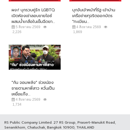
ผงะ! บุกรวบคู่รัก LGBTQ
บุกจับเจ้าหน้าที่รัฐ-เจ้าบ้าน
เปิดห้องเช่าลอบขายไอซ์
เครือข่ายทุจริตออกบัตร
ผสมน้ำเกลือในเข็มฉีดยา...
"ทะเบียน...
5 สิงหาคม 2569
4 สิงหาคม 2569
2,226
1,869
"กัน จอมพลัง" ช่วยน้อง
ชายตามหาพี่สาว หวั่นเป็น
เหยื่อแก๊ง...
4 สิงหาคม 2569
1,734
RS Public Company Limited. 27 RS Group, Prasert-Manukit Road,
Senanikhom, Chatuchak, Bangkok 10900, THAILAND
ติดต่อลงโฆษณา