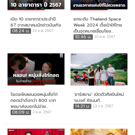
เปิด 10 ฉายาดาราประจำปี
ยกระดับ Thailand Space
67 จากสมาคมนักข่าวบันเทิง
Week 2024 ตั้งเป้าให้ไทย
08:24 น.
เป็นจุดหมายเชื่อมโยง...
23 ธ.ค. 2567
10:46 น.
10 ต.ค. 2567
ไรเดอร์หลอนเจอหนุ่มสั่งไก่
‘อาร์สยาม’ เปิดตัวศิลปินใหม่
ทอดเจ้าดังกว่า 800 บาท
‘แบงค์ ธัชนนท์...
14:21 น.
พอมาส่งบอกไม่จ่าย...
13 ก.ย. 2567
08:09 น.
2 ต.ค. 2567