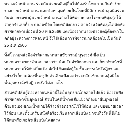
ขวางเจ้าพนักงาน ร่วมกันช่วยเหลือผู้อื่นไม่ต้องรับโทษ ร่วมกันทำร้าย
ร่างกายเจ้าพนักงาน และข้อหาสุดท้ายเป็นโทษที่มีอัตราหนักสุดคือร่วม
กันพยายามฆ่าผู้ช่วยเจ้าพนักงานศาลได้พิพากษาลงโทษบทที่สูงสุดให้
จำคุกจำเลยทั้ง 5 ตลอดชีวิต โดยคดีดังกล่าว ศาลจังหวัดพัทลุงได้นัดฟัง
คำพิพากษาเมื่อวันที่ 20 พ.ย.2566 แต่เนื่องจากนายเชาวลิตผู้ต้องหาใน
คดีอยู่ระหว่างการหลบหนี จึงได้เลื่อนการพิจารณาคดีออกไปเป็นวันที่
25 ธ.ค.2566
ทั้งนี้ ภายหลังฟังคำพิพากษาทนายชัชวาลย์ บุรุงวงศ์ ซึ่งเป็น
ทนายความของจำเลย กล่าวว่า น้อมรับคำพิพากษา และก็จะทำหน้าที่
ทนายความให้กับเสี่ยแป้ง ต่อไป ที่จะต่อสู้ในชั้นอุทธรณ์หรือฎีกา แต่
อย่างไรก็ตามต้องขึ้นอยู่กับตัวเสี่ยแป้งเองว่าจะกลับเข้ามาต่อสู้คดีใน
ชั้นอุทธรณ์หรือฎีกาหรือไม่อย่างไร
ส่วนคดีปล้นผู้ต้องหาก่อนหน้านี้ได้ยื่นอุทธรณ์ต่อศาลไปแล้ว ต้องรอฟัง
คำพิพากษาชั้นอุทธรณ์ ส่วนในคดีนี้ทางเสี่ยแป้งก็ต้องมายื่นอุทธรณ์
ด้วยตัวเอง ขณะนี้ทนายได้ร่างคำอุทธรณ์ไว้ให้ก่อน และขอขยายเวลา
ไว้ก่อน และตั้งแต่รับหนังสือร้องเรียนจากเสี่ยแป้ง มาจนถึงวันนี้ยังไม่
ได้พบหรือเจอตัวเสี่ยแป้งโดยตรง