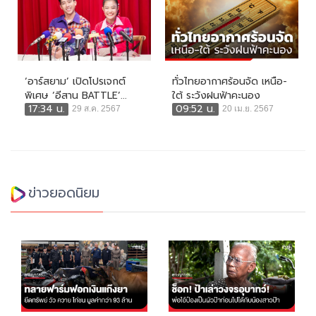
‘อาร์สยาม’ เปิดโปรเจกต์
ทั่วไทยอากาศร้อนจัด เหนือ-
พิเศษ ‘อีสาน BATTLE’...
ใต้ ระวังฝนฟ้าคะนอง
17:34 น.
09:52 น.
29 ส.ค. 2567
20 เม.ย. 2567
ข่าวยอดนิยม
ทลายฟาร์มฟอกเงินแก๊งยา
ช็อก! ป้าแฉวงจรอุบาทว์