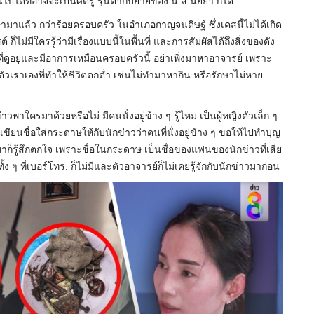
นไปได้ที่อาจจะเป็นศัตรู รุ่นตากับยายของ น.ส.นัยยา ก็ได้
ามาแล้ว กว่าร้อยครอบครัว ในอำเภอกาญจนดิษฐ์ ซึ่งเคสนี้ไม่ได้เกิด
ก็ไม่มีใครรู้ว่ามีเรื่องแบบนี้ในพื้นที่ และการสัมผัสได้ถึงสิ่งของดัง
ี่ดูอยู่และมีอาการเหมือนครอบครัวนี้ อย่าเพิ่งมาหาอาจารย์ เพราะ
ัวเราเองที่ทำให้ชีวิตตกต่ำ เช่นไม่ทำมาหากิน หรือรักษาไม่หาย
พาใครมาด้วยหรือไม่ มีคนนั่งอยู่ข้าง ๆ รู้ไหม เป็นผู้หญิงตัวเล็ก ๆ
็เขียนชื่อใส่กระดาษให้กับนักข่าวว่าคนที่นั่งอยู่ข้าง ๆ ขอให้ไปทำบุญ
อกมาก็รู้สึกตกใจ เพราะชื่อในกระดาษ เป็นชื่อของแฟนของนักข่าวที่เสีย
ง ทั้ง ๆ ที่เบอร์โทร. ก็ไม่มีและตัวอาจารย์ก็ไม่เคยรู้จักกับนักข่าวมาก่อน