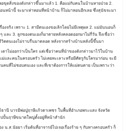
ากพอขุดสิ่งของดังกล่าวขึ้นมาแล้ว 1. คือแม่กับคนในบ้านหายป่วย 2.
่ก่อนหน้านี้ จะมาเห่าหอนที่หน้าบ้าน ก็ไม่มาหอนอีกเลย ซึ่งสุนัขจะมา
เรื่องจริง เพราะ 1. สามีตนเองขอเลิกโดยไม่มีเหตุผล 2. แม่มันนอนก็
ต็ม ๆ และ 3. ลูกของตนเองก็มาตายหลังคลอดออกมาไม่กี่วัน จึงเชื่อว่า
้ชีวิตตนเองไม่ราบรื่นมาตลอด หลังจากสร้างบ้านหลังนี้ขึ้นมา
 เดาไม่ออกว่าเป็นใคร แต่เชื่อว่าคนที่นำของดังกล่าวมาไว้ในบ้าน
อแม่และคนในครอบครัว ไม่เคยทะเลาะหรือมีศัตรูกับใครมาก่อน จะมี
เป็นคนที่ไม่ชอบตนเอง และที่เขาต้องการให้แม่ตนตาย เป็นเพราะว่า
์ธานี บารมีพ่อปู่ฤาษีแก้วตาเพชร ในพื้นที่อำเภอพระแสง จังหวัด
ปั้นฤาษีขนาดใหญ่ตั้งอยู่ที่หน้าสำนัก
น.ส.นัยยา เริ่มต้นที่อาจารย์ไปเจอเรื่องร้าย ๆ กับทางครอบครัว ก็