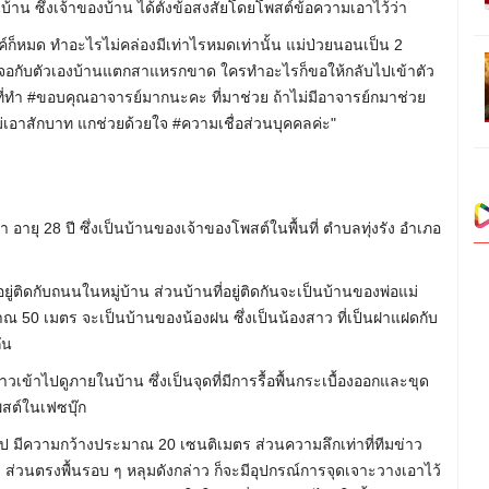
้าน ซึ่งเจ้าของบ้าน ได้ตั้งข้อสงสัยโดยโพสต์ข้อความเอาไว้ว่า
งค์ก็หมด ทำอะไรไม่คล่องมีเท่าไรหมดเท่านั้น แม่ป่วยนอนเป็น 2
าจะเจอกับตัวเองบ้านแตกสาแหรกขาด ใครทำอะไรก็ขอให้กลับไปเข้าตัว
่ทำ #ขอบคุณอาจารย์มากนะคะ ที่มาช่วย ถ้าไม่มีอาจารย์กมาช่วย
ไม่เอาสักบาท แกช่วยด้วยใจ #ความเชื่อส่วนบุคคลค่ะ"
า อายุ 28 ปี ซึ่งเป็นบ้านของเจ้าของโพสต์ในพื้นที่ ตำบลทุ่งรัง อำเภอ
ู่ติดกับถนนในหมู่บ้าน ส่วนบ้านที่อยู่ติดกันจะเป็นบ้านของพ่อแม่
มาณ 50 เมตร จะเป็นบ้านของน้องฝน ซึ่งเป็นน้องสาว ที่เป็นฝาแฝดกับ
ัน
เข้าไปดูภายในบ้าน ซึ่งเป็นจุดที่มีการรื้อพื้นกระเบื้องออกและขุด
สต์ในเฟซบุ๊ก
ป มีความกว้างประมาณ 20 เซนติเมตร ส่วนความลึกเท่าที่ทีมข่าว
 ส่วนตรงพื้นรอบ ๆ หลุมดังกล่าว ก็จะมีอุปกรณ์การจุดเจาะวางเอาไว้