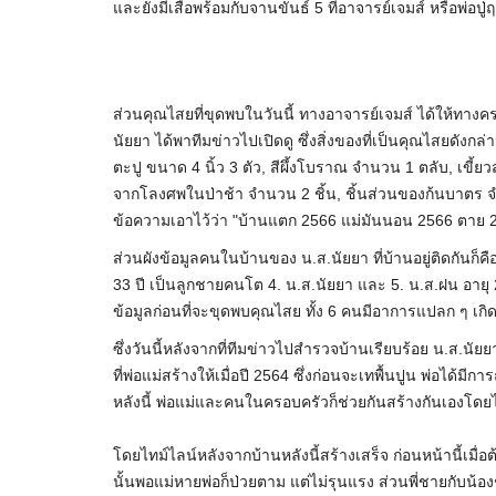
และยังมีเสื่อพร้อมกับจานขันธ์ 5 ที่อาจารย์เจมส์ หรือพ่อป
ส่วนคุณไสยที่ขุดพบในวันนี้ ทางอาจารย์เจมส์ ได้ให้ทางคร
นัยยา ได้พาทีมข่าวไปเปิดดู ซึ่งสิ่งของที่เป็นคุณไสยดังก
ตะปู ขนาด 4 นิ้ว 3 ตัว, สีผึ้งโบราณ จำนวน 1 ตลับ, เขี้ยว
จากโลงศพในป่าช้า จำนวน 2 ชิ้น, ชิ้นส่วนของก้นบาตร จำน
ข้อความเอาไว้ว่า "บ้านแตก 2566 แม่มันนอน 2566 ตาย 
ส่วนผังข้อมูลคนในบ้านของ น.ส.นัยยา ที่บ้านอยู่ติดกันก็คื
33 ปี เป็นลูกชายคนโต 4. น.ส.นัยยา และ 5. น.ส.ฝน อายุ 28
ข้อมูลก่อนที่จะขุดพบคุณไสย ทั้ง 6 คนมีอาการแปลก ๆ เกิด
ซึ่งวันนี้หลังจากที่ทีมข่าวไปสำรวจบ้านเรียบร้อย น.ส.นัยย
ที่พ่อแม่สร้างให้เมื่อปี 2564 ซึ่งก่อนจะเทพื้นปูน พ่อได้
หลังนี้ พ่อแม่และคนในครอบครัวก็ช่วยกันสร้างกันเองโดยไ
โดยไทม์ไลน์หลังจากบ้านหลังนี้สร้างเสร็จ ก่อนหน้านี้เมื่
นั้นพอแม่หายพ่อก็ป่วยตาม แต่ไม่รุนแรง ส่วนพี่ชายกับน้อ