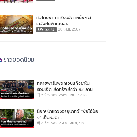
ทั่วไทยอากาศร้อนจัด เหนือ-ใต้
ระวังฝนฟ้าคะนอง
09:52 น.
20 เม.ย. 2567
ข่าวยอดนิยม
ทลายฟาร์มฟอกเงินแก๊งยาใน
ร้อยเอ็ด ยึดทรัพย์กว่า 93 ล้าน
5 สิงหาคม 2569
17,218
ช็อก! ป้าแฉวงจรอุบาทว์ "พ่อไอ้ป๋อ
ง" เป็นผัวป้า...
4 สิงหาคม 2569
9,719