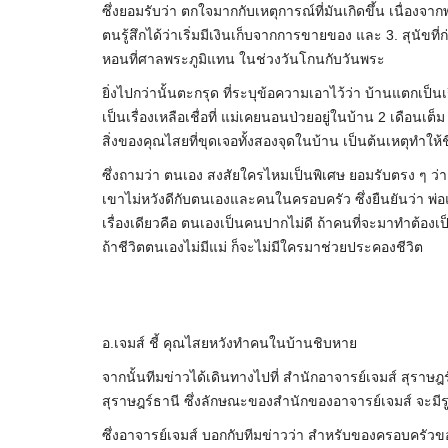
ซึ่งยอมรับว่า ตกใจมากกับเหตุการณ์ที่มันเกิดขึ้น เนื่องจ
ตนรู้สึกได้ว่าเริ่มมีเงินเก็บจากการขายของ และ 3. สุนัขที
หอนที่ศาลพระภูมิแทน ในช่วงวันโกนกับวันพระ
ยิ่งไปกว่านั้นตะกรุด ที่ระบุข้อความเอาไว้ว่า บ้านแตกเป็น
เป็นเรื่องเหลือเชื่อที่ แม่เคยนอนป่วยอยู่ในบ้าน 2 เดือนเ
สิ่งของคุณไสยที่ขุดเจอทั้งสองจุดในบ้าน เป็นต้นเหตุทำให
ซึ่งถามว่า ตนเอง สงสัยใครไหมเป็นพิเศษ ยอมรับตรง ๆ ว่า
เขาไม่หวังดีกับตนเองและคนในครอบครัว ซึ่งยืนยันว่า พ่
เรื่องเดียวคือ ตนเองเป็นคนปากไม่ดี ถ้าคนที่จะมาทำต้อง
ถ้าชีวิตตนเองไม่มีแม่ ก็จะไม่มีใครมาช่วยประคองชีวิต
อ.เจมส์ ชี้ คุณไสยหวังทำคนในบ้านชิบหาย
จากนั้นทีมข่าวได้เดินทางไปที่ สำนักอาจารย์เจมส์ สุราษฎร
สุราษฎร์ธานี ซึ่งลักษณะของสำนักของอาจารย์เจมส์ จะมีรูป
ซึ่งอาจารย์เจมส์ บอกกับทีมข่าวว่า สำหรับของครอบครัวของ 