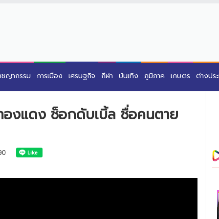
าชญากรรม
การเมือง
เศรษฐกิจ
กีฬา
บันเทิง
ภูมิภาค
เกษตร
ต่างปร
ทองแดง ช็อกดับเบิ้ล ชื่อคนตาย
90