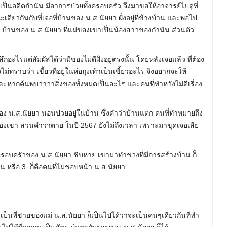
 ที่เป็นอดีตกำนัน มีอาการป่วยทั้งครอบครัว จึงมาขอให้อาจารย์ไปดูที่
เดียวกันกับที่เจอที่บ้านของ น.ส.นัยยา ฝั่งอยู่ที่ข้างบ้าน และพอไป
ี่ บ้านของ น.ส.นัยยา ที่แม่ของเขาเป็นน้องสาวของกำนัน ส่วนตัว
สึกอะไรแต่สัมผัสได้ว่ามีของไม่ดีฝั่งอยู่ตรงนั้น โดยหลังเจอแล้ว ที่ต้อง
ม่ทราบว่า เขี้ยวที่อยู่ในห่อถุงเท้าเป็นเขี้ยวอะไร จึงอยากจะให้
ละหากค้นพบว่าว่าสิ่งของทั้งหมดเป็นอะไร และคนที่ทำหวังไม่ดีเรื่อง
ง น.ส.นัยยา นอนป่วยอยู่ในบ้าน ซึ่งคำว่าบ้านแตก คนที่ทำหมายถึง
วของเขา ส่วนคำว่าตาย ในปี 2567 ยังไม่ถึงเวลา เพราะมาขุดเจอเสีย
ให้ครอบครัวของ น.ส.นัยยา ชิบหาย เขามาทำช่วงที่มีการสร้างบ้าน ก็
น หรือ 3. ก็คือคนที่ไม่ชอบหน้า น.ส.นัยยา
่งเป็นพี่ชายของแม่ น.ส.นัยยา ก็เป็นไปได้ว่าจะเป็นคนๆเดียวกันที่ทำ