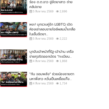
ร้อง ด.ต.ฉาว ขู่ยัดยาสาว ถ่าย
คลิปขาย
5 สิงหาคม 2569
2,696
ผงะ! บุกรวบคู่รัก LGBTQ เปิด
ห้องเช่าลอบขายไอซ์ผสมน้ำเกลือ
ในเข็มฉีดยา...
5 สิงหาคม 2569
2,222
บุกจับเจ้าหน้าที่รัฐ-เจ้าบ้าน เครือ
ข่ายทุจริตออกบัตร "ทะเบียน...
4 สิงหาคม 2569
1,868
"กัน จอมพลัง" ช่วยน้องชายตา
มหาพี่สาว หวั่นเป็นเหยื่อแก๊ง...
4 สิงหาคม 2569
1,734