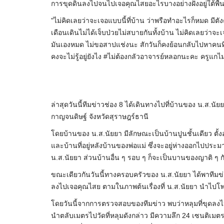
การขุดดินลงไปจนไปเจอคุณไสยอะไรบางอย่างฝังอยู่ใต้พื้นบ
"ไม่คิดเลยว่าจะเจอแบบนี้ที่บ้าน ว่าพรือทำอะไรก็หมด มีตั
เดือนเดินไม่ได้เจ็บป่วยไม่สบายกันทั้งบ้าน ไม่คิดเลยว่
มันเองหมด ไม่ขอสาปแช่งนะ สักวันก็คงย้อนกลับไปหาคนที
คงจะไม่รู้อยู่ยังไง #ไม่ต้องกลัวอาจารย์หลอกนะคะ ครูแก
ล่าสุดวันนี้ทีมข่าวช่อง 8 ได้เดินทางไปที่บ้านของ น.ส.นัยย
กาญจนดิษฐ์ จังหวัดสุราษฎร์ธานี
โดยบ้านของ น.ส.นัยยา มีลักษณะเป็นบ้านปูนชั้นเดียว ตั้งอย
และบ้านที่อยู่หลังบ้านของพ่อแม่ ซึ่งจะอยู่ห่างออกไปประ
น.ส.นัยยา ส่วนบ้านอื่น ๆ รอบ ๆ ก็จะเป็นบานของญาติ ๆ ก
ขณะเดียวกันวันนี้ทางครอบครัวของ น.ส.นัยยา ได้พาทีมข่าว
ลงไปเจอคุณไสย ตามในภาพต้นเรื่องที่ น.ส.นัยยา นำไปโพ
โดยวันนี้จากการตรวจสอบของทีมข่าว พบว่าหลุมที่ขุดลงไ
นำตลับเมตรไปวัดที่หลุมดังกล่าว มีความลึก 24 เซนติเมตร