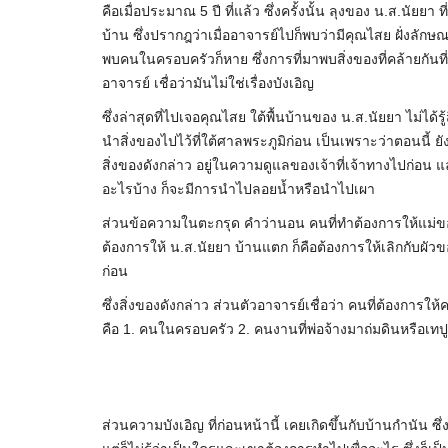
คือเมื่อประมาณ 5 ปี ที่แล้ว ซึ่งครั้งนั้น ลุงของ น.ส.นัยยา
บ้าน ซึ่งปรากฎว่าเมื่ออาจารย์ไปก็พบว่ามีคุณไสย ฝั่งลักษณะ
พบคนในครอบครัวก็หาย ซึ่งการที่มาพบสิ่งของที่คล้ายกันท
อาจารย์ เชื่อว่ามันไม่ใช่เรื่องบังเอิญ
ซึ่งล่าสุดที่ไปเจอคุณไสย ใต้พื้นบ้านของ น.ส.นัยยา ไม่ได้รู้
นำสิ่งของไปไว้ที่ใต้ศาลพระภูมิก่อน เป็นเพราะว่าตอนนี้ ยังไ
สิ่งของดังกล่าว อยู่ในความดูแลของเจ้าที่เจ้าทางไปก่อน แ
อะไรบ้าง ก็จะมีการนำไปลอยน้ำหรือนำไปเผา
ส่วนข้อความในตะกรุด คำว่านอน คนที่ทำต้องการให้แม่ขอ
ต้องการให้ น.ส.นัยยา บ้านแตก ก็คือต้องการให้เลิกกับผั
ก่อน
ซึ่งสิ่งของดังกล่าว ส่วนตัวอาจารย์เชื่อว่า คนที่ต้องการ
คือ 1. คนในครอบครัว 2. คนงานที่พ่อจ้างมาถ่มดินหรือเทปู
ส่วนความบังเอิญ ที่ก่อนหน้านี้ เคยเกิดขึ้นกับบ้านกำนัน ซึ