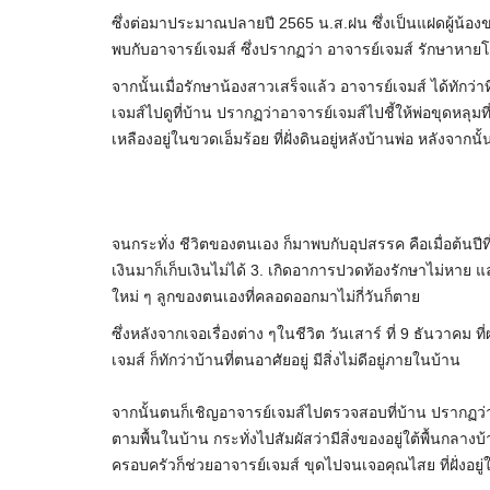
ซึ่งต่อมาประมาณปลายปี 2565 น.ส.ฝน ซึ่งเป็นแฝดผู้น้อ
พบกับอาจารย์เจมส์ ซึ่งปรากฏว่า อาจารย์เจมส์ รักษาหาย
จากนั้นเมื่อรักษาน้องสาวเสร็จแล้ว อาจารย์เจมส์ ได้ทักว่า
เจมส์ไปดูที่บ้าน ปรากฏว่าอาจารย์เจมส์ไปชี้ให้พ่อขุดหลุมที
เหลืองอยู่ในขวดเอ็มร้อย ที่ฝั่งดินอยู่หลังบ้านพ่อ หลังจาก
จนกระทั่ง ชีวิตของตนเอง ก็มาพบกับอุปสรรค คือเมื่อต้นปีที
เงินมาก็เก็บเงินไม่ได้ 3. เกิดอาการปวดท้องรักษาไม่หาย
ใหม่ ๆ ลูกของตนเองที่คลอดออกมาไม่กี่วันก็ตาย
ซึ่งหลังจากเจอเรื่องต่าง ๆในชีวิต วันเสาร์ ที่ 9 ธันวาคม
เจมส์ ก็ทักว่าบ้านที่ตนอาศัยอยู่ มีสิ่งไม่ดีอยู่ภายในบ้าน
จากนั้นตนก็เชิญอาจารย์เจมส์ไปตรวจสอบที่บ้าน ปรากฏว่าเมื
ตามพื้นในบ้าน กระทั่งไปสัมผัสว่ามีสิ่งของอยู่ใต้พื้นกลาง
ครอบครัวก็ช่วยอาจารย์เจมส์ ขุดไปจนเจอคุณไสย ที่ฝั่งอยู