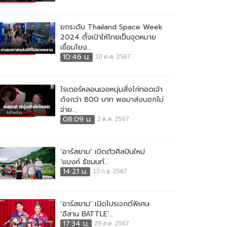
ยกระดับ Thailand Space Week
2024 ตั้งเป้าให้ไทยเป็นจุดหมาย
เชื่อมโยง...
10:46 น.
10 ต.ค. 2567
ไรเดอร์หลอนเจอหนุ่มสั่งไก่ทอดเจ้า
ดังกว่า 800 บาท พอมาส่งบอกไม่
จ่าย...
08:09 น.
2 ต.ค. 2567
‘อาร์สยาม’ เปิดตัวศิลปินใหม่
‘แบงค์ ธัชนนท์...
14:21 น.
13 ก.ย. 2567
‘อาร์สยาม’ เปิดโปรเจกต์พิเศษ
‘อีสาน BATTLE’...
17:34 น.
29 ส.ค. 2567