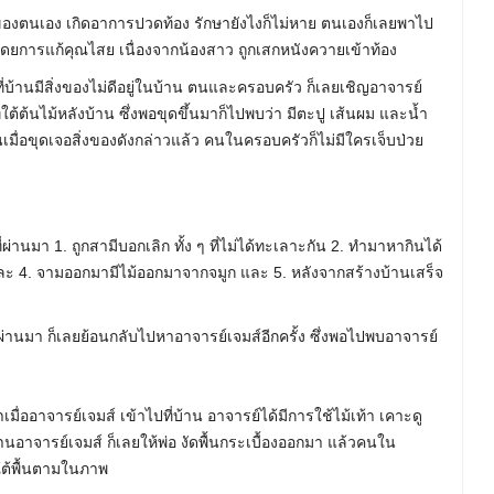
งของตนเอง เกิดอาการปวดท้อง รักษายังไงก็ไม่หาย ตนเองก็เลยพาไป
โดยการแก้คุณไสย เนื่องจากน้องสาว ถูกเสกหนังควายเข้าท้อง
ที่บ้านมีสิ่งของไม่ดีอยู่ในบ้าน ตนและครอบครัว ก็เลยเชิญอาจารย์
่ใต้ต้นไม้หลังบ้าน ซึ่งพอขุดขึ้นมาก็ไปพบว่า มีตะปู เส้นผม และน้ำ
นั้นเมื่อขุดเจอสิ่งของดังกล่าวแล้ว คนในครอบครัวก็ไม่มีใครเจ็บป่วย
่ผ่านมา 1. ถูกสามีบอกเลิก ทั้ง ๆ ที่ไม่ได้ทะเลาะกัน 2. ทำมาหากินได้
 และ 4. จามออกมามีไม้ออกมาจากจมูก และ 5. หลังจากสร้างบ้านเสร็จ
 ที่ผ่านมา ก็เลยย้อนกลับไปหาอาจารย์เจมส์อีกครั้ง ซึ่งพอไปพบอาจารย์
่ออาจารย์เจมส์ เข้าไปที่บ้าน อาจารย์ได้มีการใช้ไม้เท้า เคาะดู
บ้านอาจารย์เจมส์ ก็เลยให้พ่อ งัดพื้นกระเบื้องออกมา แล้วคนใน
่ใต้พื้นตามในภาพ