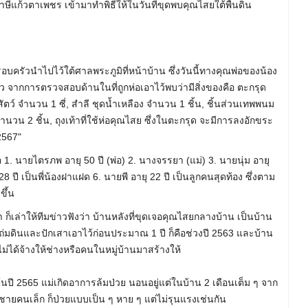
ู่ฤาษีแก้วตาเพชร เข้ามาทำพิธีให้ในวันที่ขุดพบคุณไสยใต้พื้นดิน
อบครัวนำไปไว้ใต้ศาลพระภูมิที่หน้าบ้าน ซึ่งวันนี้ทางคุณพ่อของน้อง
ล่าว จากการตรวจสอบด้านในที่ถูกห่อเอาไว้พบว่ามีสิ่งของคือ ตะกรุด
สัตว์ จำนวน 1 ซี่, สำลี ชุดน้ำเหลือง จำนวน 1 ชิ้น, ชิ้นส่วนเทพพนม
วน 2 ชิ้น, ถุงเท้าที่ใช้ห่อคุณไสย ซึ่งในตะกรุด จะมีการลงอักขระ
2567"
อ 1. นายไตรภพ อายุ 50 ปี (พ่อ) 2. นางจรรยา (แม่) 3. นายนุ่ม อายุ
 ปี เป็นพี่น้องฝาแฝด 6. นายพี อายุ 22 ปี เป็นลูกคนสุดท้อง ซึ่งตาม
ขึ้น
า ก็เล่าให้ทีมข่าวฟังว่า บ้านหลังที่ขุดเจอคุณไสยกลางบ้าน เป็นบ้าน
มีการถ่มดินและปักเสาเอาไว้ก่อนประมาณ 1 ปี ก็คือช่วงปี 2563 และบ้าน
ม่ได้จ้างให้ช่างหรือคนในหมู่บ้านมาสร้างให้
อต้นปี 2565 แม่เกิดอาการล้มป่วย นอนอยู่แต่ในบ้าน 2 เดือนเต็ม ๆ จาก
งชายคนเล็ก ก็ป่วยแบบเป็น ๆ หาย ๆ แต่ไม่รุนแรงเช่นกัน