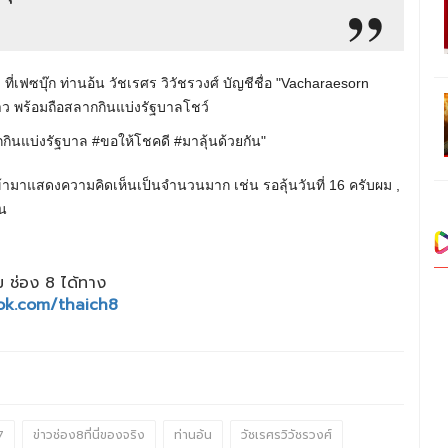
่า ที่เฟซบุ๊ก ท่านอ้น วัชเรศร วิวัชรวงศ์ บัญชีชื่อ "Vacharaesorn
าว พร้อมถือสลากกินแบ่งรัฐบาลโชว์
กกินแบ่งรัฐบาล #ขอให้โชคดี #มาลุ้นด้วยกัน"
้ามาแสดงความคิดเห็นเป็นจำนวนมาก เช่น รอลุ้นวันที่ 16 ครับผม ,
้น
 ช่อง 8 ได้ทาง
ok.com/thaich8
7
ข่าวช่อง8ที่นี่ของจริง
ท่านอ้น
วัชเรศรวิวัชรวงศ์