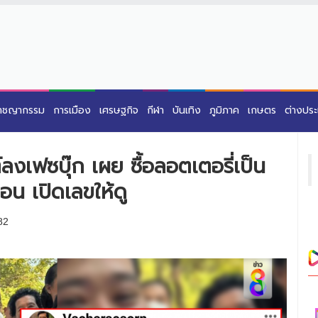
าชญากรรม
การเมือง
เศรษฐกิจ
กีฬา
บันเทิง
ภูมิภาค
เกษตร
ต่างปร
์ลงเฟซบุ๊ก เผย ซื้อลอตเตอรี่เป็น
อน เปิดเลขให้ดู
82