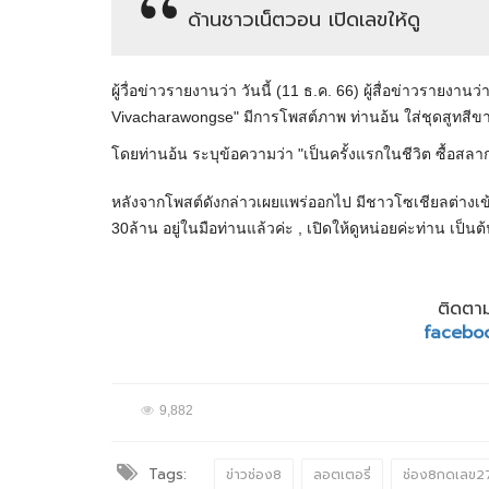
ด้านชาวเน็ตวอน เปิดเลขให้ดู
ผู้วื่อข่าวรายงานว่า วันนี้ (11 ธ.ค. 66) ผู้สื่อข่าวรายงานว
Vivacharawongse" มีการโพสต์ภาพ ท่านอ้น ใส่ชุดสูทสีข
โดยท่านอ้น ระบุข้อความว่า "เป็นครั้งแรกในชีวิต ซื้อสลา
หลังจากโพสต์ดังกล่าวเผยแพร่ออกไป มีชาวโซเชียลต่างเข
30ล้าน อยู่ในมือท่านแล้วค่ะ , เปิดให้ดูหน่อยค่ะท่าน เป็นต
ติดตาม
facebo
9,882
Tags:
ข่าวช่อง8
ลอตเตอรี่
ช่อง8กดเลข2