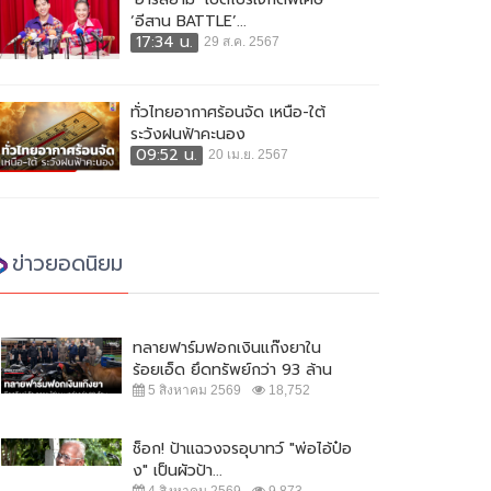
‘อีสาน BATTLE’...
17:34 น.
29 ส.ค. 2567
ทั่วไทยอากาศร้อนจัด เหนือ-ใต้
ระวังฝนฟ้าคะนอง
09:52 น.
20 เม.ย. 2567
ข่าวยอดนิยม
ทลายฟาร์มฟอกเงินแก๊งยาใน
ร้อยเอ็ด ยึดทรัพย์กว่า 93 ล้าน
5 สิงหาคม 2569
18,752
ช็อก! ป้าแฉวงจรอุบาทว์ "พ่อไอ้ป๋อ
ง" เป็นผัวป้า...
4 สิงหาคม 2569
9,873