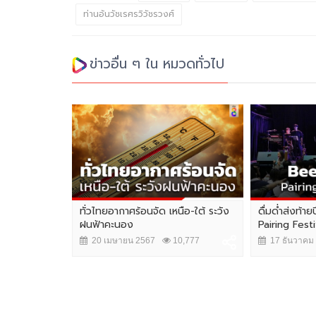
ท่านอ้นวัชเรศรวิวัชรวงศ์
ข่าวอื่น ๆ ใน หมวดทั่วไป
งไก่ทอดเจ้าดัง
ทั่วไทยอากาศร้อนจัด เหนือ-ใต้ ระวัง
ดื่มด่ำส่งท้
อกไม่จ่าย...
ฝนฟ้าคะนอง
Pairing Fest
144
20 เมษายน 2567
10,777
17 ธันวาคม