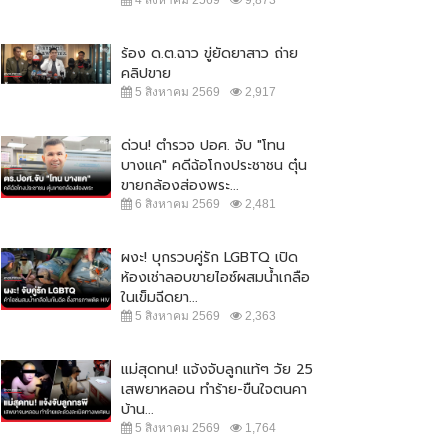
ร้อง ด.ต.ฉาว ขู่ยัดยาสาว ถ่าย
คลิปขาย
5 สิงหาคม 2569
2,917
ด่วน! ตำรวจ ปอศ. จับ "โทน
บางแค" คดีฉ้อโกงประชาชน ตุ๋น
ขายกล้องส่องพระ...
6 สิงหาคม 2569
2,481
ผงะ! บุกรวบคู่รัก LGBTQ เปิด
ห้องเช่าลอบขายไอซ์ผสมน้ำเกลือ
ในเข็มฉีดยา...
องหาด-ปิ่น" คนหูหนวก คว้าชนะ
ศ DEAF LGBT STAR
5 สิงหาคม 2569
2,363
ILAND...
0 กรกฎาคม 2566
19,345
แม่สุดทน! แจ้งจับลูกแท้ๆ วัย 25
เสพยาหลอน ทำร้าย-ขืนใจตนคา
บ้าน...
5 สิงหาคม 2569
1,764