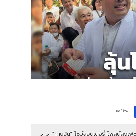
แชร์โพส
"ท่านอ้น" โชว์ลอตเตอรี่ โพสต์ลงเฟซบ