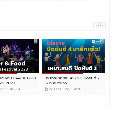
ายปีกับงาน Beer & Food
ประชาชนร้อยละ 41.76 ชี้ ปิดผับตี 2
"น้
ival 2023
เหมาะสมดีแล้ว
เลิ
THA
 2566
7,941
22 ตุลาคม 2566
9,991
1