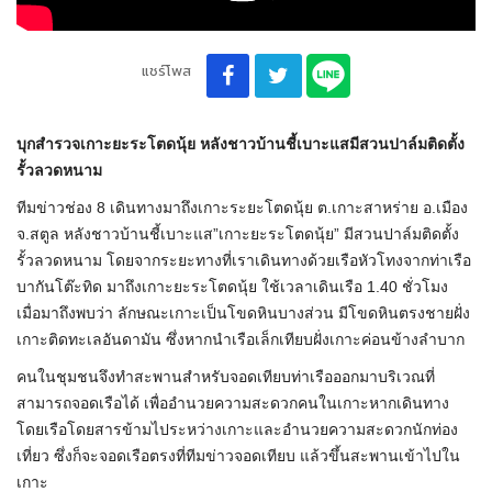
แชร์โพส
บุกสำรวจเกาะยะระโตดนุ้ย หลังชาวบ้านชี้เบาะแสมีสวนปาล์มติดตั้ง
รั้วลวดหนาม
ทีมข่าวช่อง 8 เดินทางมาถึงเกาะระยะโตดนุ้ย ต.เกาะสาหร่าย อ.เมือง
จ.สตูล หลังชาวบ้านชี้เบาะแส”เกาะยะระโตดนุ้ย” มีสวนปาล์มติดตั้ง
รั้วลวดหนาม โดยจากระยะทางที่เราเดินทางด้วยเรือหัวโทงจากท่าเรือ
บากันโต๊ะทิด มาถึงเกาะยะระโตดนุ้ย ใช้เวลาเดินเรือ 1.40 ชั่วโมง
เมื่อมาถึงพบว่า ลักษณะเกาะเป็นโขดหินบางส่วน มีโขดหินตรงชายฝั่ง
เกาะติดทะเลอันดามัน ซึ่งหากนำเรือเล็กเทียบฝั่งเกาะค่อนข้างลำบาก
คนในชุมชนจึงทำสะพานสำหรับจอดเทียบท่าเรือออกมาบริเวณที่
สามารถจอดเรือได้ เพื่ออำนวยความสะดวกคนในเกาะหากเดินทาง
โดยเรือโดยสารข้ามไประหว่างเกาะและอำนวยความสะดวกนักท่อง
เที่ยว ซึ่งก็จะจอดเรือตรงที่ทีมข่าวจอดเทียบ แล้วขึ้นสะพานเข้าไปใน
เกาะ