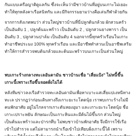
กันแบบเครือญาติดูแลกัน ซึ่งจะเห็นว่ามีชาวบ้านที่อยู่บนเกาะไม่เยอะ
ทำให้ทุกหลังคาเรือสนิทกัน และมีกิจกรรมยามว่างคือเล่นกีฬาด้วยกัน
จากการสังเกตพบว่า ส่วนใหญ่ชาวบ้านที่นี่ปลูกต้นกล้วย ผักสวนครัว
เป็นอันดับ 1 , ปลูกต้นมะพร้าว เป็นอันดับ 2 , ปลูกสวนยางพารา เป็น
อันดับ 3 , ปลูกสวนปาล์ม เป็นอันดับ 4 นอกจากนี้ทุกครัวเรือนในเกาะ
ทำอาชีพประมง 100% ทุกครัวเรือน และมีอาชีพทำสวนเป็นอาชีพเสริม
ทำให้การสำรวจพบต้นกล้วยและต้นมะพร้าวบนเกาะเป็นส่วนใหญ่
พบเกาะร้างกลางทะเลอันดามัน ชาวบ้านเชื่อ ”เสี่ยแป้ง” ไม่หนี้ขึ้น
เกาะนี้เพราะเรือขึ้นจอดฝั่งไม่ได้
หลังทีมข่าวลงเรือสำรวจทะเลอันดามันเพื่อหาเบาะแสเสี่ยแปเงหนีทาง
ทะเล ปรากฎว่าก่อนเดินทางถึงเกาะยะระโตดนุ้ย เราพบเกาะร้างไม่มี
คนพักอาศัย อยู่ไม่ไกลจากเกาะตันหยงอุมา และเกาะยะระโตดนุ้ย ชื่อ
เกาะเปราะหยัน ลักษณะเป็นเกาะหินและมีต้นไม้ขึ้นรก ส่วนใหญ่
เป็นต้นมะพร้าวและป่ารกทึบ ไม่พบชาวบ้านพักอาศัย จึงมีการใช้เรือ
เข้าไปสำรวจ แต่ไม่สามารถนำเรือเข้าไปเทียบฝั่งเกาะนี้ได้ เพราะ