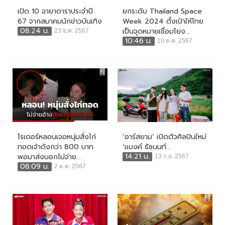
เปิด 10 ฉายาดาราประจำปี
ยกระดับ Thailand Space
67 จากสมาคมนักข่าวบันเทิง
Week 2024 ตั้งเป้าให้ไทย
08:24 น.
เป็นจุดหมายเชื่อมโยง...
23 ธ.ค. 2567
10:46 น.
10 ต.ค. 2567
ไรเดอร์หลอนเจอหนุ่มสั่งไก่
‘อาร์สยาม’ เปิดตัวศิลปินใหม่
ทอดเจ้าดังกว่า 800 บาท
‘แบงค์ ธัชนนท์...
14:21 น.
พอมาส่งบอกไม่จ่าย...
13 ก.ย. 2567
08:09 น.
2 ต.ค. 2567