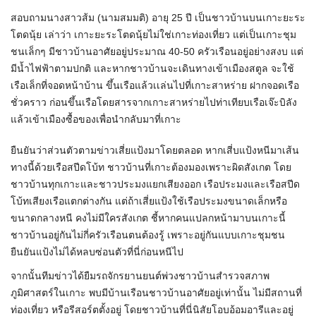
สอบถามนางสาวส้ม (นามสมมติ) อายุ 25 ปี เป็นชาวบ้านบนเกาะยะระ
โตดนุ้ย เล่าว่า เกาะยะระโตดนุ้ยไม่ใช่เกาะท่องเที่ยว แต่เป็นเกาะชุม
ชนเล็กๆ มีชาวบ้านอาศัยอยู่ประมาณ 40-50 ครัวเรือนอยู่อย่างสงบ แต่
มีน้ำไฟฟ้าตามปกติ และหากชาวบ้านจะเดินทางเข้าเมืองสตูล จะใช้
เรือเล็กที่จอดหน้าบ้าน ขึ้นเรือแล้วเเล่นไปที่เกาะสาหร่าย ฝากจอดเรือ
ชั่วคราว ก่อนขึ้นเรือโดยสารจากเกาะสาหร่ายไปท่าเทียบเรือเจ๊ะบิลัง
แล้วเข้าเมืองซื้อของเพื่อนำกลับมาที่เกาะ
ยืนยันว่าส่วนตัวตามข่าวเสี่ยแป้งมาโดยตลอด หากเสี่บแป้งหนีมาเส้น
ทางนี้ด้วยเรือสปีดโบ้ท ชาวบ้านที่เกาะต้องมองเพราะผิดสังเกต โดย
ชาวบ้านทุกเกาะและชาวประมงแยกเสียงออก เรือประมงและเรือสปีด
โบ้ทเสียงเรือแตกต่างกัน แต่ถ้าเสี่ยแป้งใช้เรือประมงขนาดเล็กหรือ
ขนาดกลางหนี คงไม่มีใครสังเกต ชี้หากคนแปลกหน้ามาบนเกาะนี้
ชาวบ้านอยู่กันไม่กี่ครัวเรือนตนต้องรู้ เพราะอยู่กันแบบเกาะชุมชน
ยืนยันแป้งไม่ได้หลบซ่อนตัวที่นี่ก่อนหนีไป
จากนั้นทีมข่าวได้ยืมรถจักรยานยนต์พ่วงชาวบ้านสำรวจสภาพ
ภูมิศาสตร์ในเกาะ พบมีบ้านเรือนชาวบ้านอาศัยอยู่เท่านั้น ไม่มีสถานที่
ท่องเที่ยว หรือรีสอร์ตตั้งอยู่ โดยชาวบ้านที่นี่นิสัยโอบอ้อมอารีและอยู่