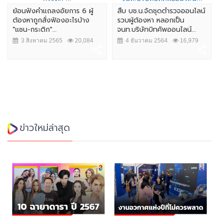
ย้อนฟังคำเเถลงอัยการ 6 ผู้
สืบ บช.น.จัดชุดตำรวจออนไลน์
ต้องหาถูกสั่งฟ้องอะไรบ้าง
รวบผู้ต้องหา หลอกเป็น
"แซน-กระติก"...
จนท.บริษัทบิทคัพออนไลน์...
3 สิงหาคม 2565
20,084
4 ธันวาคม 2564
16,979
ข่าวใหม่ล่าสุด