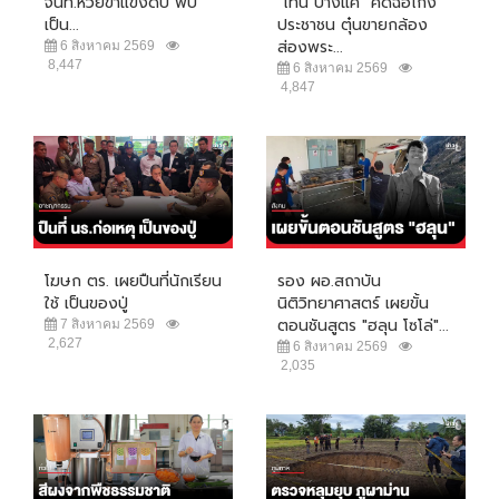
จนท.ห้วยขาแข้งดับ พบ
"โทน บางแค" คดีฉ้อโกง
เป็น...
ประชาชน ตุ๋นขายกล้อง
ส่องพระ...
6 สิงหาคม 2569
8,447
6 สิงหาคม 2569
4,847
โฆษก ตร. เผยปืนที่นักเรียน
รอง ผอ.สถาบัน
ใช้ เป็นของปู่
นิติวิทยาศาสตร์ เผยขั้น
ตอนชันสูตร "ฮลุน โซโล่"...
7 สิงหาคม 2569
2,627
6 สิงหาคม 2569
2,035