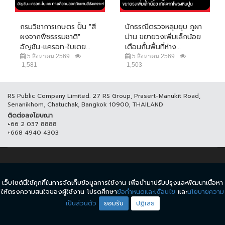
กรมวิชาการเกษตร ปั้น "สี
นักธรณีตรวจหลุมยุบ ภูผา
ผงจากพืชธรรมชาติ"
ม่าน ขยายวงเพิ่มเล็กน้อย
อัญชัน-แครอท-ใบเตย...
เตือนกั้นพื้นที่ห่าง...
5 สิงหาคม 2569
5 สิงหาคม 2569
1,581
1,503
RS Public Company Limited. 27 RS Group, Prasert-Manukit Road,
Senanikhom, Chatuchak, Bangkok 10900, THAILAND
ติดต่อลงโฆษณา
+66 2 037 8888
+668 4940 4303
© COPYRIGHT 2017 THAICH8.COM, ALL RIGHT RESERVED.
เว็บไซต์นี้ใช้คุกกี้ในการจัดเก็บข้อมูลการใช้งาน เพื่อนำมาปรับปรุงและพัฒนาเนื้อหา
ข้อกำหนดและเงื่อนไข
นโยบายความเป็นส่วนตัว
ให้ตรงความสนใจของผู้ใช้งาน โปรดศึกษา
ข้อกำหนดและเงื่อนไข
และ
นโยบายความ
เป็นส่วนตัว
ยอมรับ
ปฏิเสธ