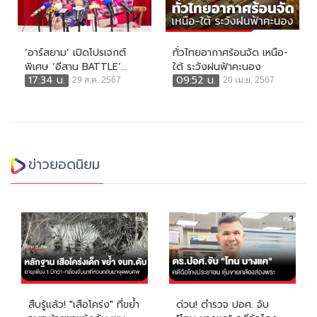
‘อาร์สยาม’ เปิดโปรเจกต์
ทั่วไทยอากาศร้อนจัด เหนือ-
พิเศษ ‘อีสาน BATTLE’...
ใต้ ระวังฝนฟ้าคะนอง
17:34 น.
09:52 น.
29 ส.ค. 2567
20 เม.ย. 2567
ข่าวยอดนิยม
สืบรู้แล้ว! "เสือโคร่ง" ที่ขย้ำ
ด่วน! ตำรวจ ปอศ. จับ