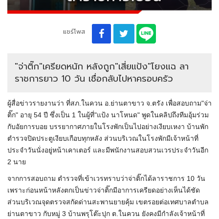
แชร์โพส
"จ่าติ๊ก"เครียดหนัก หลังถูก"เสี่ยแป้ง"โยงแฉ ลา
ราชการยาว 10 วัน เชื่อกลับไปหาครอบครัว
ผู้สื่อข่าวรายงานว่า ที่สภ.ในควน อ.ย่านตาขาว จ.ตรัง เพื่อสอบถาม"จ่า
ติ๊ก" อายุ 54 ปี ซึ่งเป็น 1 ในผู้ที่"แป้ง นาโหนด" พูดในคลิปถึงทีมอุ้มร่วม
กับอัยการบอย บรรยากาศภายในโรงพักเป็นไปอย่างเงียบเหงา บ้านพัก
ตำรวจปิดประตูเงียบเกือบทุกหลัง ส่วนบริเวณในโรงพักมีเจ้าหน้าที่
ประจำวันนั่งอยู่หน้าเคาเตอร์ และมีพนักงานสอบสวนเวรประจำวันอีก
2 นาย
จากการสอบถาม ตำรวจที่เข้าเวรทราบว่าจ่าติ๊กได้ลาราชการ 10 วัน
เพราะก่อนหน้าหลังตกเป็นข่าวจ่าติ๊กมีอาการเครียดอย่างเห็นได้ชัด
ส่วนบริเวณจุดตรวจสกัดด่านสะพานยายคุ้ม เขตรอยต่อเทศบาลตำบล
ย่านตาขาว กับหมู่ 3 บ้านพรุโต๊ะปุก ต.ในควน ยังคงมีกำลังเจ้าหน้าที่