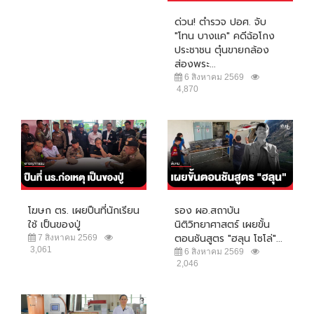
ด่วน! ตำรวจ ปอศ. จับ
"โทน บางแค" คดีฉ้อโกง
ประชาชน ตุ๋นขายกล้อง
ส่องพระ...
6 สิงหาคม 2569
4,870
โฆษก ตร. เผยปืนที่นักเรียน
รอง ผอ.สถาบัน
ใช้ เป็นของปู่
นิติวิทยาศาสตร์ เผยขั้น
ตอนชันสูตร "ฮลุน โซโล่"...
7 สิงหาคม 2569
3,061
6 สิงหาคม 2569
2,046