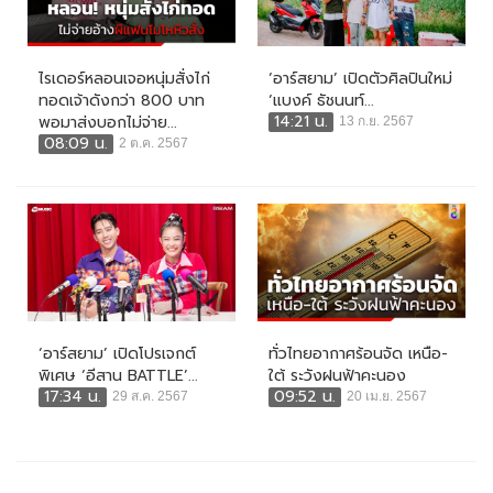
ไรเดอร์หลอนเจอหนุ่มสั่งไก่
‘อาร์สยาม’ เปิดตัวศิลปินใหม่
ทอดเจ้าดังกว่า 800 บาท
‘แบงค์ ธัชนนท์...
14:21 น.
พอมาส่งบอกไม่จ่าย...
13 ก.ย. 2567
08:09 น.
2 ต.ค. 2567
‘อาร์สยาม’ เปิดโปรเจกต์
ทั่วไทยอากาศร้อนจัด เหนือ-
พิเศษ ‘อีสาน BATTLE’...
ใต้ ระวังฝนฟ้าคะนอง
17:34 น.
09:52 น.
29 ส.ค. 2567
20 เม.ย. 2567