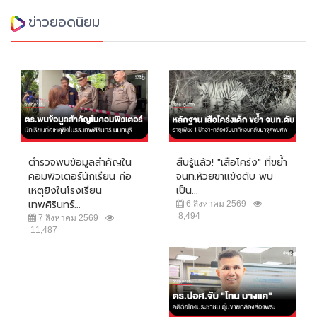
ข่าวยอดนิยม
ตำรวจพบข้อมูลสำคัญใน
สืบรู้แล้ว! "เสือโคร่ง" ที่ขย้ำ
คอมพิวเตอร์นักเรียน ก่อ
จนท.ห้วยขาแข้งดับ พบ
เหตุยิงในโรงเรียน
เป็น...
เทพศิรินทร์...
6 สิงหาคม 2569
8,494
7 สิงหาคม 2569
11,487