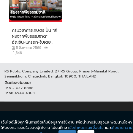
กรมวิชาการเกษตร ปั้น "สี
ผงจากพืชธรรมชาติ"
อัญชัน-แครอท-ใบเตย...
5 สิงหาคม 2569
1,646
RS Public Company Limited. 27 RS Group, Prasert-Manukit Road,
Senanikhom, Chatuchak, Bangkok 10900, THAILAND
ติดต่อลงโฆษณา
+66 2 037 8888
+668 4940 4303
© COPYRIGHT 2017 THAICH8.COM, ALL RIGHT RESERVED.
เว็บไซต์นี้ใช้คุกกี้ในการจัดเก็บข้อมูลการใช้งาน เพื่อนำมาปรับปรุงและพัฒนาเนื้อหา
ข้อกำหนดและเงื่อนไข
นโยบายความเป็นส่วนตัว
ให้ตรงความสนใจของผู้ใช้งาน โปรดศึกษา
ข้อกำหนดและเงื่อนไข
และ
นโยบายความ