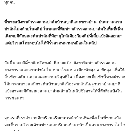
ทุกคน
พี่ชายแป้งพาสำรวจสวนปาล์มบ้านญาติและชาวบ้าน ยันสภาพสวน
ปาล์มไม่คล้ายในคลิป ในขณะที่ทีมข่าวสำรวจสวนปาล์มในพื้นที่เพิ่ม
เติมพบมีลักษณะต้นปาล์มที่มีอายุใกล้เคียงกับคลิปที่เสี่ยแป้งอัดออกมา
แต่บริเวณโดยรอบไม่ได้มีรั้วลวดหนามเหมือนในคลิป
วันนี้นายกษิดิ์ชาติ หรือพงษ์ พี่ชายแป้ง ยังพาทีมข่าวสำรวจสวน
ยางพาราและสวนปาล์มใน ต.นาโหนด อ.เมืองพัทลุง จ. พัทลุง เพื่อให้
สิ้นข้อสงสัย และแสดงความบริสุทธิ์ใจ เนื่องจากเมื่อเช้านี้ทางตำรวจ
ได้มาหาเบาะแสมีการค้นบ้านญาติเนื่องจากสันนิษฐานว่าบ้านญาติ
แป้งอาจจะมีลักษณะสวนปาล์มคล้ายในคลิปซึ่งอาจให้ที่พักพิงแป้งใน
การซ่อนตัว
จุดแรกที่เราสำรวจคือบริเวณริมถนนหน้าบ้านพี่พงซึ่งเป็นพี่ชายแป้ง
จะเห็นว่าบริเวณด้านข้างและบริเวณด้านหน้าเป็นสวนยางพาราไม่ใช่