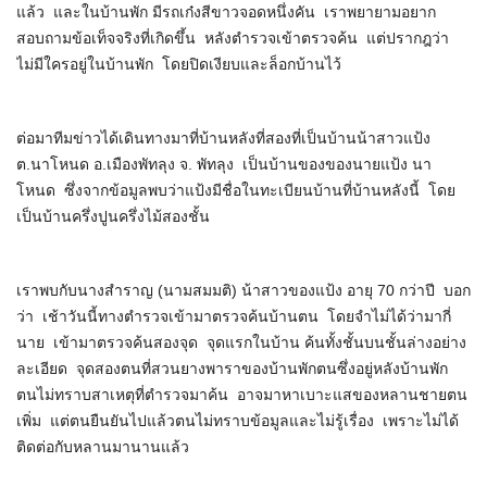
แล้ว และในบ้านพัก มีรถเก๋งสีขาวจอดหนึ่งคัน เราพยายามอยาก
สอบถามข้อเท็จจริงที่เกิดขึ้น หลังตำรวจเข้าตรวจค้น แต่ปรากฎว่า
ไม่มีใครอยู่ในบ้านพัก โดยปิดเงียบและล็อกบ้านไว้
ต่อมาทีมข่าวได้เดินทางมาที่บ้านหลังที่สองที่เป็นบ้านน้าสาวแป้ง
ต.นาโหนด อ.เมืองพัทลุง จ. พัทลุง เป็นบ้านของของนายแป้ง นา
โหนด ซึ่งจากข้อมูลพบว่าแป้งมีชื่อในทะเบียนบ้านที่บ้านหลังนี้ โดย
เป็นบ้านครึ่งปูนครึ่งไม้สองชั้น
เราพบกับนางสำราญ (นามสมมติ) น้าสาวของแป้ง อายุ 70 กว่าปี บอก
ว่า เช้าวันนี้ทางตำรวจเข้ามาตรวจค้นบ้านตน โดยจำไม่ได้ว่ามากี่
นาย เข้ามาตรวจค้นสองจุด จุดแรกในบ้าน ค้นทั้งชั้นบนชั้นล่างอย่าง
ละเอียด จุดสองตนที่สวนยางพาราของบ้านพักตนซึ่งอยู่หลังบ้านพัก
ตนไม่ทราบสาเหตุที่ตำรวจมาค้น อาจมาหาเบาะแสของหลานชายตน
เพิ่ม แต่ตนยืนยันไปแล้วตนไม่ทราบข้อมูลและไม่รู้เรื่อง เพราะไม่ได้
ติดต่อกับหลานมานานแล้ว