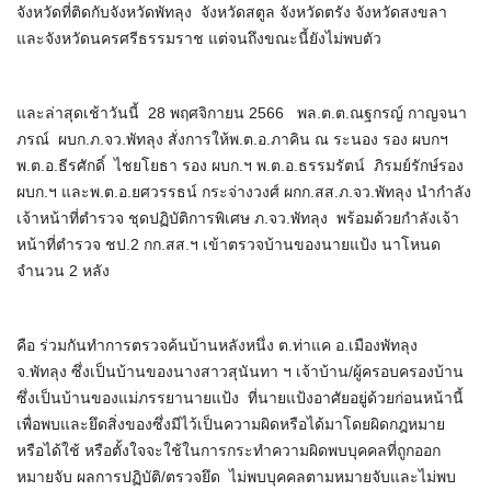
จังหวัดที่ติดกับจังหวัดพัทลุง จังหวัดสตูล จังหวัดตรัง จังหวัดสงขลา
และจังหวัดนครศรีธรรมราช แต่จนถึงขณะนี้ยังไม่พบตัว
และล่าสุดเช้าวันนี้ 28 พฤศจิกายน 2566 พล.ต.ต.ณฐกรญ์ กาญจนา
ภรณ์ ผบก.ภ.จว.พัทลุง สั่งการให้พ.ต.อ.ภาคิน ณ ระนอง รอง ผบกฯ
พ.ต.อ.ธีรศักดิ์ ไชยโยธา รอง ผบก.ฯ พ.ต.อ.ธรรมรัตน์ ภิรมย์รักษ์รอง
ผบก.ฯ และพ.ต.อ.ยศวรรธน์ กระจ่างวงศ์ ผกก.สส.ภ.จว.พัทลุง นำกำลัง
เจ้าหน้าที่ตำรวจ ชุดปฏิบัติการพิเศษ ภ.จว.พัทลุง พร้อมด้วยกำลังเจ้า
หน้าที่ตำรวจ ชป.2 กก.สส.ฯ เข้าตรวจบ้านของนายแป้ง นาโหนด
จำนวน 2 หลัง
คือ ร่วมกันทำการตรวจค้นบ้านหลังหนึ่ง ต.ท่าแค อ.เมืองพัทลุง
จ.พัทลุง ซึ่งเป็นบ้านของนางสาวสุนันทา ฯ เจ้าบ้าน/ผู้ครอบครองบ้าน
ซึ่งเป็นบ้านของแม่ภรรยานายแป้ง ที่นายแป้งอาศัยอยู่ด้วยก่อนหน้านี้
เพื่อพบและยึดสิ่งของซึ่งมีไว้เป็นความผิดหรือได้มาโดยผิดกฎหมาย
หรือได้ใช้ หรือตั้งใจจะใช้ในการกระทำความผิดพบบุคคลที่ถูกออก
หมายจับ ผลการปฏิบัติ/ตรวจยึด ไม่พบบุคคลตามหมายจับและไม่พบ