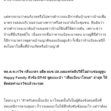
แต่หากถามว่าตนกังวลหรือไม่หากตำรวจจะมีการค้นบ้านชาวบ้านเพื่อ
มาตรวจสอบบริเวณสวนยางพาราหรือสวนปาล์มในชุมชน ยืนยันว่า
หากตำรวจจะมาค้นบ้านของชาวบ้านก็ยินดีให้ตรวจค้น เพราะชาว
บ้านที่นี่บริสุทธ์ใจ เนื่องจากเชื่อว่าหากแป้งจะมาหลบ มาอยู่ที่นี่ตำรวจ
ก็มีการมาตรวจดูตามบ้านญาติของแป้งอยู่แล้ว ก็เชื่อว่าถ้าแป้งจะหนีก็
คงไม่มาในพื้นที่บ้านเกิดหรือบ้านญาติ
พล.ต.ท.เรวัช กลิ่นเกสร อดีต ผบช.ปส.เผยแพร่คลิปวิดีโอผ่านช่องยูทูบ
Happy Family
หัวข้อ
EP.40
พูดแนะนำ "เสี่ยแป้งนาโหนด" ล่าสุด ให้
ติดต่อท่านเรวัชแล้วจะรอด
โดยระบุว่า “สำหรับตนนั้นแป้ง นาโหนดนั้นก็เป็นผู้ต้องขังคนหนึ่งที่
หลบหนีการควบคุมมา ก็วางแผนมาไม่ได้ลึกลับซับซ้อนอะไร แต่ว่าต้อง