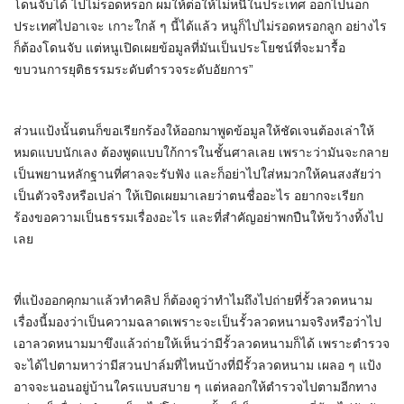
โดนจับได้ ไปไม่รอดหรอก ผมให้ต่อให้ไม่หนีในประเทศ ออกไปนอก
ประเทศไปอาเจะ เกาะใกล้ ๆ นี้ได้แล้ว หนูก็ไปไม่รอดหรอกลูก อย่างไร
ก็ต้องโดนจับ แต่หนูเปิดเผยข้อมูลที่มันเป็นประโยชน์ที่จะมารื้อ
ขบวนการยุติธรรมระดับตำรวจระดับอัยการ”
ส่วนแป้งนั้นตนก็ขอเรียกร้องให้ออกมาพูดข้อมูลให้ชัดเจนต้องเล่าให้
หมดแบบนักเลง ต้องพูดแบบใก้การในชั้นศาลเลย เพราะว่ามันจะกลาย
เป็นพยานหลักฐานที่ศาลจะรับฟัง และก็อย่าไปใส่หมวกให้คนสงสัยว่า
เป็นตัวจริงหรือเปล่า ให้เปิดเผยมาเลยว่าตนชื่ออะไร อยากจะเรียก
ร้องขอความเป็นธรรมเรื่องอะไร และที่สำคัญอย่าพกปืนให้ขว้างทิ้งไป
เลย
ที่แป้งออกคุกมาแล้วทำคลิป ก็ต้องดูว่าทำไมถึงไปถ่ายที่รั้วลวดหนาม
เรื่องนี้มองว่าเป็นความฉลาดเพราะจะเป็นรั้วลวดหนามจริงหรือว่าไป
เอาลวดหนามมาขึงแล้วถ่ายให้เห็นว่ามีรั้วลวดหนามก็ได้ เพราะตำรวจ
จะได้ไปตามหาว่ามีสวนปาล์มที่ไหนบ้างที่มีรั้วลวดหนาม เผลอ ๆ แป้ง
อาจจะนอนอยู่บ้านใครแบบสบาย ๆ แต่หลอกให้ตำรวจไปตามอีกทาง