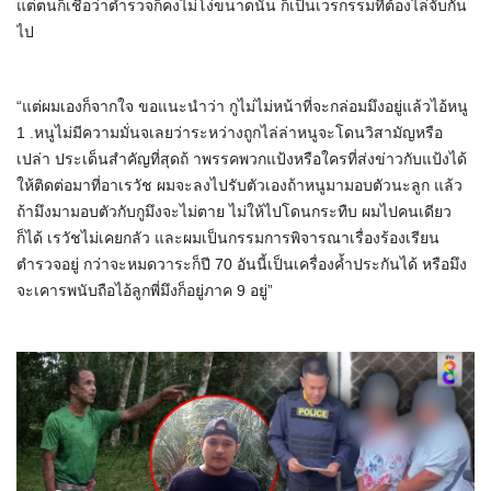
แต่ตนก็เชื่อว่าตำรวจก็คงไม่โง่ขนาดนั้น ก็เป็นเวรกรรมที่ต้องไล่จับกัน
ไป
“แต่ผมเองก็จากใจ ขอแนะนำว่า กูไม่ไม่หน้าที่จะกล่อมมึงอยู่แล้วไอ้หนู
1 .หนูไม่มีความมั่นจเลยว่าระหว่างถูกไล่ล่าหนูจะโดนวิสามัญหรือ
เปล่า ประเด็นสำคัญที่สุดถ้ าพรรคพวกแป้งหรือใครที่ส่งข่าวกับแป้งได้
ให้ติดต่อมาที่อาเรวัช ผมจะลงไปรับตัวเองถ้าหนูมามอบตัวนะลูก แล้ว
ถ้ามึงมามอบตัวกับกูมึงจะไม่ตาย ไม่ให้ไปโดนกระทืบ ผมไปคนเดียว
ก็ได้ เรวัชไม่เคยกลัว และผมเป็นกรรมการพิจารณาเรื่องร้องเรียน
ตำรวจอยู่ กว่าจะหมดวาระก็ปี 70 อันนี้เป็นเครื่องค้ำประกันได้ หรือมึง
จะเคารพนับถือไอ้ลูกพี่มึงก็อยู่ภาค 9 อยู่”