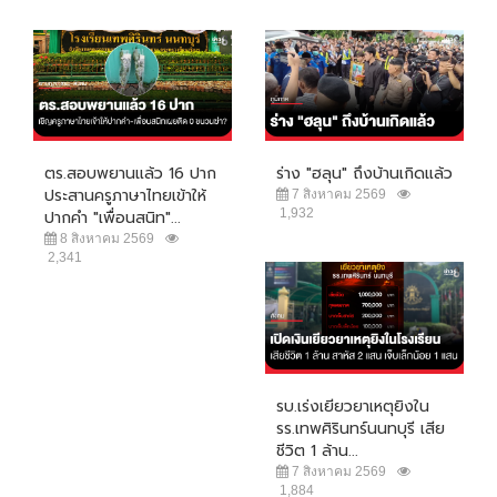
ตร.สอบพยานแล้ว 16 ปาก
ร่าง "ฮลุน" ถึงบ้านเกิดแล้ว
ประสานครูภาษาไทยเข้าให้
7 สิงหาคม 2569
1,932
ปากคำ "เพื่อนสนิท"...
8 สิงหาคม 2569
2,341
รบ.เร่งเยียวยาเหตุยิงใน
รร.เทพศิรินทร์นนทบุรี เสีย
ชีวิต 1 ล้าน...
7 สิงหาคม 2569
1,884