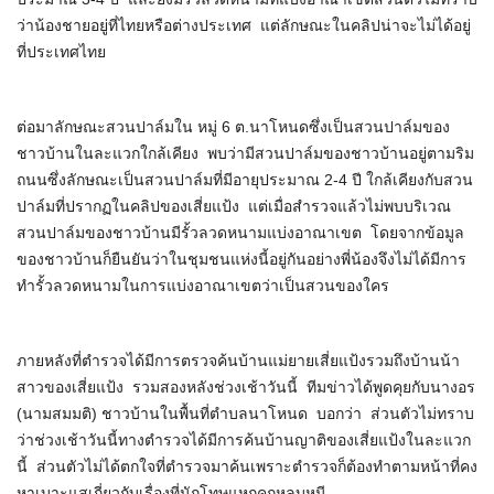
ว่าน้องชายอยู่ที่ไทยหรือต่างประเทศ แต่ลักษณะในคลิปน่าจะไม่ได้อยู่
ที่ประเทศไทย
ต่อมาลักษณะสวนปาล์มใน หมู่ 6 ต.นาโหนดซึ่งเป็นสวนปาล์มของ
ชาวบ้านในละแวกใกล้เคียง พบว่ามีสวนปาล์มของชาวบ้านอยู่ตามริม
ถนนซึ่งลักษณะเป็นสวนปาล์มที่มีอายุประมาณ 2-4 ปี ใกล้เคียงกับสวน
ปาล์มที่ปรากฏในคลิปของเสี่ยแป้ง แต่เมื่อสำรวจแล้วไม่พบบริเวณ
สวนปาล์มของชาวบ้านมีรั้วลวดหนามแบ่งอาณาเขต โดยจากข้อมูล
ของชาวบ้านก็ยืนยันว่าในชุมชนแห่งนี้อยู่กันอย่างพี่น้องจึงไม่ได้มีการ
ทำรั้วลวดหนามในการแบ่งอาณาเขตว่าเป็นสวนของใคร
ภายหลังที่ตำรวจได้มีการตรวจค้นบ้านแม่ยายเสี่ยแป้งรวมถึงบ้านน้า
สาวของเสี่ยแป้ง รวมสองหลังช่วงเช้าวันนี้ ทีมข่าวได้พูดคุยกับนางอร
(นามสมมติ) ชาวบ้านในพื้นที่ตำบลนาโหนด บอกว่า ส่วนตัวไม่ทราบ
ว่าช่วงเช้าวันนี้ทางตำรวจได้มีการค้นบ้านญาติของเสี่ยแป้งในละแวก
นี้ ส่วนตัวไม่ได้ตกใจที่ตำรวจมาค้นเพราะตำรวจก็ต้องทำตามหน้าที่คง
หาเบาะแสเกี่ยวกับเรื่องที่นักโทษแหกคุกหลบหนี