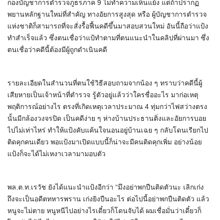
กองบัญชาการตำรวจภูธรภาค 9 ไม่ทำความเห็นแย้ง แต่ถ้าปรากฏ
พยานหลักฐานใหม่ที่สำคัญ ทางอัยการสูงสุด หรือ ผู้บัญชาการตำรวจ
แห่งชาติก็สามารถที่จะสั่งรื้อฟื้นคดีขึ้นมาสอบสวนใหม่ อันนี้ถือว่าแป้ง
ทำสำเร็จแล้ว ซึ่งตนเชื่อว่าแป้ทำตามที่ตนแนะนำในคลิปที่ผ่านมา ซึ่ง
ตนเชื่อว่าคดีนี้ต้องมีผู้ถูกดำเนินคดี
รายละเอียดในสำนวนที่ตนใช้วิธีสอบถามจากน้อง ๆ ทราบว่าคดีนี้ผู้
เสียหายเป็นเจ้าหน้าที่ตำรวจ รู้ตัวอยู่แล้วว่าใครชื่ออะไร มาก่อเหตุ
พฤติการณ์อย่างไร ตรงที่เกิดเหตุเวลาประมาณ 4 ทุ่มกว่าไฟสว่างตรง
นั้นมีกล้องวงจรปิด เป็นคดีง่าย ๆ ห่างบ้านประธานติ่งและอัยการบอย
ไปไม่เท่าไหร่ ทำให้แป้งคับแค้นใจนอนอยู่บ้านเฉย ๆ กลับโดนเรียกไป
ติดคุกคนเดียว พอแป้งมาเปิดแบบนี้ก็น่าจะมีคนติดคุกเพิ่ม อย่างน้อย
แป้งก็จะได้ไม่เหงาเวลามามอบตัว
พล.ต.ท.เรวัช ยังได้แนะนำแป้งอีกว่า “มึงอย่าพกปืนติดตัวนะ เลิกเก่ง
ถึงจะเป็นอดีตทหารพราน เก่งยิงปืนอะไร ต่อไปนี้อย่าพกปืนติดตัว แล้ว
หนูจะไม่ตาย หนูหนีไปอย่างไรเดี๋ยวก็โดนจับได้ ผมเชื่อมั่นว่าเดี๋ยวก็