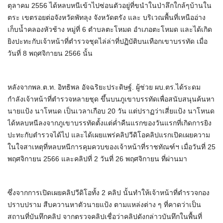
ตุลาคม 2556 ได้หลบหนีเข้าไปซ่อนตัวอยู่ที่ขนำในป่าลึกใกล้ๆบ้านใน
ตระ เขตรอยต่อจังหวัดพัทลุง จังหวัดตรัง และ บริเวณพื้นที่เหนืออ่าง
เก็บน้ำคลองหัวช้าง หมู่ที่ 6 ตำบลตะโหมด อำเภอตะโหมด และได้เกิด
ยิงปะทะกับเจ้าหน้าที่ตำรวจชุดไล่ล่าที่ปฏิบัติบนเทือกเขาบรรทัด เมื่อ
วันที่ 8 พฤศจิกายน 2566 นั้น
หลังจากพล.ต.ท. อิทธิพล อัจฉริยะประดิษฐ์. ผู้ช่วย ผบ.ตร.ได้ระดม
กำลังเจ้าหน้าที่ตำรวจหลายชุด ขึ้นบนภูเขาบรรทัดเพื่อสนับสนุนค้นหา
นายแป้ง นาโหนด เป็นเวลาเกือบ 20 วัน แต่ปราฏว่าเสี่ยแป้ง นาโหนด
ได้หลบหนีลงจากภูเขาบรรทัดตั้งแต่ค่ำคืนแรกของวันแรกที่เกิดการยิง
ปะทะกับตำรวจได้ไป และได้เผยแพร่คลิปวีดิโอคลิปแรกเปิดเผยความ
ในใจสาเหตุที่หลบหนีการคุมควบของเจ้าหน้าที่ราชทัณฑ์ฯ เมื่อวันที่ 25
พฤศจิกายน 2566 และคลิปที่ 2 วันที่ 26 พฤศจิกายน ที่ผ่านมา
ซึ่งจากการเปิดเผยคลิปวีดิโอทั้ง 2 คลิป นั้นทำให้เจ้าหน้าที่ตำรวจกอง
ปราบปราม สืบควานหาตัวนายแป้ง ตามแหล่งต่าง ๆ ที่คาดว่าเป็น
สถานที่บันทึกคลิป จากตรวจคลิปเชื่อว่าคลิปดังกล่าวบันทึกในพื้นที่