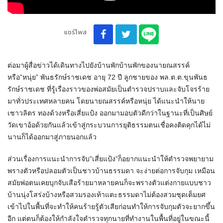
แชร์โพส
ต่อมาผู้สื่อข่าวได้เดินทางไปยังบ้านพักบ้านพักของนายณสรรค์
หรือ”หนุ่ย” พันธรักษ์ราชเดช อายุ 72 ปี ลูกชายของ พล.ต.ต.ขุนพันธ
รักษ์ราชเดช ที่รู้เรื่องราวของพ่อสมัยเป็นตำรวจปราบและจับโจรร้าย
มาทั่วประเทศหลายคน โดยนายณสรรค์หรือหนุ่ย ได้แนะนำให้นาย
เชาวลิตร ทองด้วงหรือเสี่ยแป้ง ออกมามอบตัวดีกว่าในฐานะที่เป็นศิษย์
วัดเขาอ้อด้วยกันแล้วเข้าสู่กระบวนการยุติธรรมตนเชื่อคงติดคุกได้ไม่
นานก็ได้ออกมาสู่ภายนอกแล้ว
ส่วนเรื่องการแนะนำการจับ”เสี่ยแป้ง”ก็อยากแนะนำให้ตำรวจพยายาม
พรางตัวหรือปลอมตัวเป็นชาวบ้านธรรมดา จะง่ายต่อการจับกุม เหมือน
สมัยพ่อตนเคยบุกจับเสือร้ายมาหลายคนก็จะพรางตัวแต่งกายแบบชาว
บ้านนุ่งโสร่งบ้างหรือสวมรองเท้าแตะธรรมดาไม่ต้องสวมชุดเต็มยศ
เข้าไปในพื้นที่จะทำให้คนร้ายรู้ตัวเสียก่อนทำให้การจับกุมตัวจะยากขึ้น
อีก แต่ตนก็ต้องให้กำลังใจตำรวจทุกนายที่ทำงานในพื้นที่อยู่ในขณะนี้