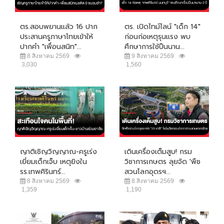
ตร.สอบพยานแล้ว 16 ปาก
ตร. เปิดไทม์ไลน์ "เด็ก 14"
ประสานครูภาษาไทยเข้าให้
ก่อนก่อเหตุรุนแรง พบ
ปากคำ "เพื่อนสนิท"...
ศึกษาการใช้ปืนนาน...
8 สิงหาคม 2569
9 สิงหาคม 2569
3,030
1,560
ญาติเชิญวิญญาณ-ครูเร่ง
เดินเครื่องเต็มสูบ! กรม
เยี่ยมเด็กเจ็บ เหตุยิงใน
วิชาการเกษตร ลุยจัด 'พืช
รร.เทพศิรินทร์...
สวนโลกอุดรฯ...
8 สิงหาคม 2569
8 สิงหาคม 2569
1,359
1,190