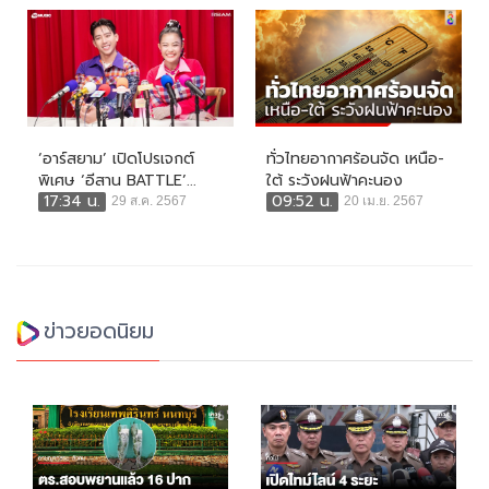
‘อาร์สยาม’ เปิดโปรเจกต์
ทั่วไทยอากาศร้อนจัด เหนือ-
พิเศษ ‘อีสาน BATTLE’...
ใต้ ระวังฝนฟ้าคะนอง
17:34 น.
09:52 น.
29 ส.ค. 2567
20 เม.ย. 2567
ข่าวยอดนิยม