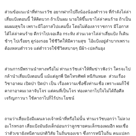
ส่วนข้อแนะนำที่ท่านเรวัช อยากฝากไปถึงน้องน้องตำรวจ ที่กำลังไล่ล่า
เสี่ยแป้งตอนนี้ ให้คิดบวก ถ้าเป็นผม นายให้ขึ้นเขาไล่ล่าคนร้าย ถ้าเป็น
ผมผมสุขใจ เพราะมีโอกาสไปแคมปิ้ง โดยไม่ต้องลาราชการ มีโอกาส
ได้ไล่ล่าคนร้าย ดีกว่าไปเจอเสือ กระทิง ส่วนเวลาไล่ล่าเสี่ยแป้ง ก็เดิน
ช้าๆ ไปเรื่อยๆ ดูร่องรอย ใช้ชีวิตให้มีความสุข ไอ้แป้งอยู่ลำบากเพราะ
ต้องหลบตำรวจ แต่ตำรวจใช้ชีวิตสบายๆ มีผ้า-เปลกันยุง
ส่วนการมีพรานนำทางหรือไม่ ท่านเรวัชเล่าให้ทีมข่าวฟังว่า ใครจะไป
กล้านำเสี่ยแป้งตอนนี้ แม้แต่ลูกพี่ ปิดโทรศัพท์ หนีกันหมด ส่วนเรื่อง
วิชาอาคม เปิดป่า ปิดป่า เป็น เรื่องความเชื่อซึ่งท่านเชื่อ เพราะผมก็ใช้
คาถาอาคมเวลาจับโจร แต่คนที่เป็นโจร ท่องคาถาไปใจไม่ได้ถือศีล
เจริญภาวนา ใช้คาถาไปก็ไร้ประโยชน์
ถามว่าเสี่ยแป้งมีแผนลวงเจ้าหน้าที่หรือไม่นั้น ท่านเรวัชบอกว่า ไม่ลวง
อะไรหรอก เสี่ยแป้งมันยังเด็กอ่อนกว่าลูกชายคนเล็กของผมอีก ผมเชื่อ
ว่าตัวเขายังหนีตามปกติวิสัย ในถิ่นของเขา ซึ่งการหนีในถิ่น คนแปลก