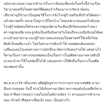
แม้จะประสบความยากลำบากในการจับกุมเสี่ยแป้งในครั้งนี้ส่วนเรื่อง
วิชาอาคมหรือไสยศาสตร์ที่พ่อตนร่ำเรียนมาจากวัดเขาอ้อจน
เชี่ยวชาญก็นำมาเป็นยุทธวิธีในการจับโจรผู้ร้ายหรือเสือร้ายได้ผลมา
แล้วหลายครั้ง จนเล่าไม่ถูกว่ามีใครบ้าง โดยเฉพาะก่อนออกไปจับกุม
โจรผู้ร้ายพ่อตนก็มักจะตรวจดูฤกษ์ยามวันเดือนปีเกิดของคนร้ายมา
ตรวจดูก่อนมีดวงจะถูกจับเป็นหรือจับตายวันไหนถึงจะลงมือจับกุมได้ผล
มาแล้วหลายราย และผู้ร้ายบางคนเล่นของไสยศาสตร์ใช้เหล็กไหล
ติดตัวก็เคยมีมาแล้ว โดยไม่สามารถยิงเข้าได้ จนพ่อตนต้องหลอก
เปลี่ยนแผนไปแทงทางทวารหนักถึงจะจัดการกับคนร้ายได้ แต่อย่างไร
ก็ตามเรื่องราวต่างๆของพ่อตนเป็นเรื่องราวในอดีตผ่านมาหลายสิบปี
อาจจะนำมาใช้ในสมัยนี้ไม่ได้ แค่บอกกล่าวให้ฟังถึงเรื่องรางในอดีต
ของพ่อเท่านั้น
พล.ต.ท.เรวัช กลิ่นเกษร อดีตผู้บัญชาการปราบปรามยาเสพติด ฉายา
มือปราบขุนดง วันนี้ ท่านได้เดินทางมาอัดรายการคนดังนั่งเคลียร์ทาง
ช่อง 8 ทีมข่าวของเราเลยไปจ่อไมค์ถามชัดๆ ว่า ท่านมองการทำงาน
ของ เจ้าหน้าที่ชุดล่าเสี่ยแป้ง จนท. เป็นอย่างไร