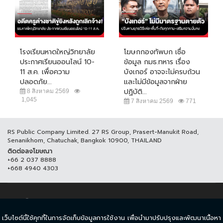
โรงเรียนหาดใหญ่วิทยาลัย
โฆษกกองทัพบก เชื่อ
ประกาศเรียนออนไลน์ 10-
ข้อมูล กมธ.ทหาร เรื่อง
11 ส.ค. เพื่อความ
บังเกอร์ อาจจะไม่ครบถ้วน
ปลอดภัย...
และไม่มีข้อมูลจากฝ่าย
ปฏิบัติ...
8 สิงหาคม 2569
1,045
7 สิงหาคม 2569
771
RS Public Company Limited. 27 RS Group, Prasert-Manukit Road,
Senanikhom, Chatuchak, Bangkok 10900, THAILAND
ติดต่อลงโฆษณา
+66 2 037 8888
+668 4940 4303
© COPYRIGHT 2017 THAICH8.COM, ALL RIGHT RESERVED.
เว็บไซต์นี้ใช้คุกกี้ในการจัดเก็บข้อมูลการใช้งาน เพื่อนำมาปรับปรุงและพัฒนาเนื้อหา
ข้อกำหนดและเงื่อนไข
นโยบายความเป็นส่วนตัว