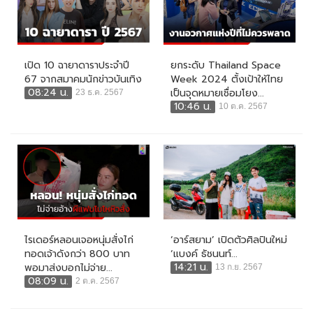
เปิด 10 ฉายาดาราประจำปี
ยกระดับ Thailand Space
67 จากสมาคมนักข่าวบันเทิง
Week 2024 ตั้งเป้าให้ไทย
08:24 น.
เป็นจุดหมายเชื่อมโยง...
23 ธ.ค. 2567
10:46 น.
10 ต.ค. 2567
ไรเดอร์หลอนเจอหนุ่มสั่งไก่
‘อาร์สยาม’ เปิดตัวศิลปินใหม่
ทอดเจ้าดังกว่า 800 บาท
‘แบงค์ ธัชนนท์...
14:21 น.
พอมาส่งบอกไม่จ่าย...
13 ก.ย. 2567
08:09 น.
2 ต.ค. 2567