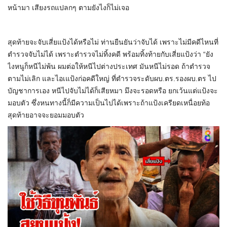
หน้ามา เสียงรถแปลกๆ ตามยังไงก็ไม่เจอ
สุดท้ายจะจับเสี่ยแป้งได้หรือไม่ ท่านยืนยันว่าจับได้ เพราะไม่มีคดีไหนที่
ตำรวจจับไม่ได้ เพราะตำรวจไม่ทิ้งคดี พร้อมทิ้งท้ายกับเสี่ยแป้งว่า “ยัง
ไงหนูก็หนีไม่พ้น ผมต่อให้หนีไปต่างประเทศ มันหนีไม่รอด ถ้าตำรวจ
ตามไม่เลิก และไอเแป้งก่อคดีใหญ่ ที่ตำรวจระดับผบ.ตร.รองผบ.ตร ไป
บัญชาการเอง หนีไปจับไม่ได้ก็เสียหมา มึงจะรอดหรือ ยกเว้นแต่แป้งจะ
มอบตัว ซึ่งหนทางนี้ก็มีความเป็นไปได้เพราะถ้าแป้งเครียดเหนื่อยท้อ
สุดท้ายอาจจะยอมมอบตัว