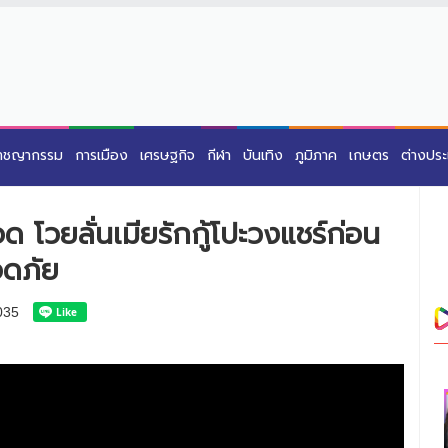
าชญากรรม
การเมือง
เศรษฐกิจ
กีฬา
บันเทิง
ภูมิภาค
เกษตร
ต่างปร
ด โวยลั่นเมียรักกู้โปะวงแชร์ก่อน
อดภัย
035