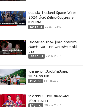
ยกระดับ Thailand Space Week
2024 ตั้งเป้าให้ไทยเป็นจุดหมาย
เชื่อมโยง...
10:46 น.
10 ต.ค. 2567
ไรเดอร์หลอนเจอหนุ่มสั่งไก่ทอดเจ้า
ดังกว่า 800 บาท พอมาส่งบอกไม่
จ่าย...
08:09 น.
2 ต.ค. 2567
‘อาร์สยาม’ เปิดตัวศิลปินใหม่
‘แบงค์ ธัชนนท์...
14:21 น.
13 ก.ย. 2567
‘อาร์สยาม’ เปิดโปรเจกต์พิเศษ
‘อีสาน BATTLE’...
17:34 น.
29 ส.ค. 2567