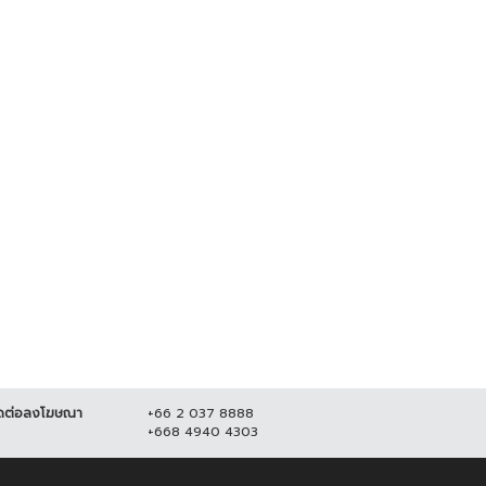
 บุกวัด ลักตัดสายไฟ เสียหาย
ยแสน...
 มิถุนายน 2564
18,619
ดต่อลงโฆษณา
+66 2 037 8888
+668 4940 4303