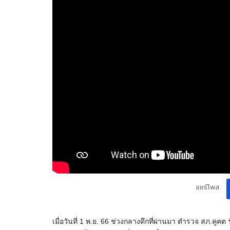
แชร์โพส
เมื่อวันที่ 1 พ.ย. 66 ช่วงกลางดึกที่ผ่านมา ตำรวจ สภ.คูคต ร