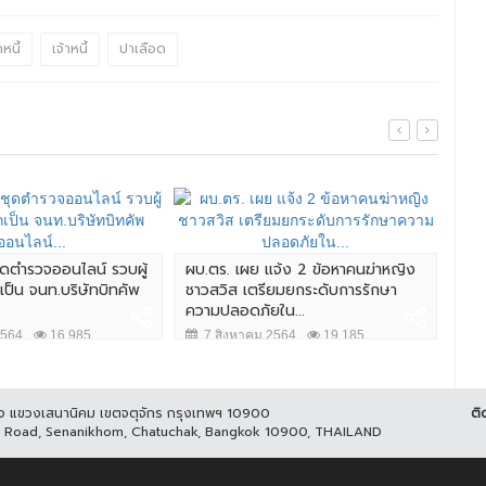
กหนี้
เจ้าหนี้
ปาเลือด
โจร
หลา
ชุดตำรวจออนไลน์ รวบผู้
ผบ.ตร. เผย แจ้ง 2 ข้อหาคนฆ่าหญิง
ป็น จนท.บริษัทบิทคัพ
ชาวสวิส เตรียมยกระดับการรักษา
15
ความปลอดภัยใน...
2564
16,985
7 สิงหาคม 2564
19,185
ูกิจ แขวงเสนานิคม เขตจตุจักร กรุงเทพฯ 10900
ติ
it Road, Senanikhom, Chatuchak, Bangkok 10900, THAILAND