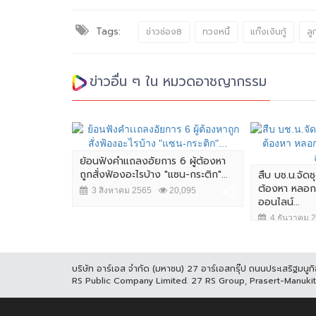
Tags:
ข่าวช่อง8
ทวงหนี้
แก๊งเงินกู้
ลู
ข่าวอื่น ๆ ใน หมวดอาชญากรรม
ระทำอนาจาร
ย้อนฟังคำเเถลงอัยการ 6 ผู้ต้องหา
ถูกสั่งฟ้องอะไรบ้าง "แซน-กระติก"...
สืบ บช.น.จัด
ต้องหา หลอกเ
6,208
3 สิงหาคม 2565
20,095
ออนไลน์...
4 ธันวาคม 
บริษัท อาร์เอส จำกัด (มหาชน) 27 อาร์เอสกรุ๊ป ถนนประเสริฐมน
RS Public Company Limited. 27 RS Group, Prasert-Manuk