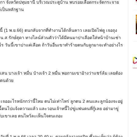
ูกกา จังหวัดปทุมธานี บริเวณประตูบ้าน พบรอยเลือดกระจัดกระจาย
ว้เป็นหลักฐาน
(1 พ.ย.66) ตนกลับจากที่ทำงานได้กลิ่นคาว เลยเปิดไฟดู เจอถุง
น.ส.รักษ์สุดา ทางไลน์ส่วนตัวว่าได้มีคนมาปาเลือดใส่หน้าบ้านเช่า
ไร วันนี้เขาปาแค่เลือด ถ้าวันอื่นเขาทำร้ายตนกับลูกมาจะทำอย่างไร
สน บางเจ้า หมื่น บ้างเจ้า 2 หมื่น พอถามเขาอ้างว่าแชร์ล้ม เลยต้อง
กตนด้วย
ล่ะจะเจออะไรหนักกว่านี้ไหม ตนไม่เท่าไหร่ ลูกตน 2 คนและลูกน้องจะอยู่
้ตนไปแจ้งความแล้ว และวอนเจ้าหนี้ไปขู่แฟนตนที่กู้เลย อย่ามาขู่
อากับเขาเลย ตนไหว้ละเห็นใจตนเถอะ
นที่ 1 พ.ย.66 เวลา 20.40 น. ตามกล้องวงจรปิด ซึ่งจะเห็นว่า ผู้ต้อง