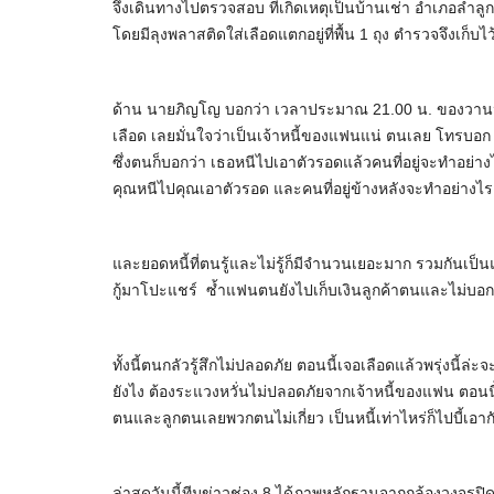
จึงเดินทางไปตรวจสอบ ที่เกิดเหตุเป็นบ้านเช่า อำเภอลำล
โดยมีลุงพลาสติดใส่เลือดแตกอยู่ที่พื้น 1 ถุง ตำรวจจึงเก็บไ
ด้าน นายภิญโญ บอกว่า เวลาประมาณ 21.00 น. ของวานนี้ 
เลือด เลยมั่นใจว่าเป็นเจ้าหนี้ของแฟนแน่ ตนเลย โทรบอก 
ซึ่งตนก็บอกว่า เธอหนีไปเอาตัวรอดแล้วคนที่อยู่จะทำอย่าง
คุณหนีไปคุณเอาตัวรอด และคนที่อยู่ข้างหลังจะทำอย่างไร
และยอดหนี้ที่ตนรู้และไม่รู้ก็มีจำนวนเยอะมาก รวมกันเป็นแ
กู้มาโปะแชร์ ซ้ำแฟนตนยังไปเก็บเงินลูกค้าตนและไม่บอ
ทั้งนี้ตนกลัวรู้สึกไม่ปลอดภัย ตอนนี้เจอเลือดแล้วพรุ่งนี้
ยังไง ต้องระแวงหวั่นไม่ปลอดภัยจากเจ้าหนี้ของแฟน ตอนนี
ตนและลูกตนเลยพวกตนไม่เกี่ยว เป็นหนี้เท่าไหร่ก็ไปบี้เ
ล่าสุดวันนี้ทีมข่าวช่อง 8 ได้ภาพหลักฐานจากกล้องวงจรปิดวั