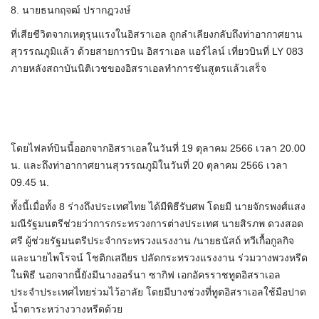
8. นายธนกฤจฒ์ ปรากฎวงษ์
ที่เสียชีวิตจากเหตุรุนแรงในอิสราเอล ถูกลำเลียงกลับถึงท่าอากาศยาน
สุวรรณภูมิแล้ว ด้วยสายการบิน อิสราเอล แอร์ไลน์ เที่ยวบินที่ LY 083
ภายหลังสถาบันนิติเวชของอิสราเอลทำการชันสูตรแล้วเสร็จ
โดยไฟลท์บินนี้ออกจากอิสราเอลในวันที่ 19 ตุลาคม 2566 เวลา 20.00
น. และถึงท่าอากาศยานสุวรรณภูมิในวันที่ 20 ตุลาคม 2566 เวลา
09.45 น.
ทั้งนี้เมื่อทั้ง 8 ร่างถึงประเทศไทย ได้มีพิธีรับศพ โดยมี นายจักรพงศ์แสง
มณีรัฐมนตรีช่วยว่าการกระทรวงการต่างประเทศ นายสิรภพ ดวงสอด
ศรี ผู้ช่วยรัฐมนตรีประจำกระทรวงแรงงาน /นายธนัสถ์ ทวีเกื้อกูลกิจ
และนายไพโรจน์ โชติกเสถียร ปลัดกระทรวงแรงงาน ร่วมวางพวงหรีด
ในพิธี นอกจากนี้ยังมีนางออร์นา ซากิฟ เอกอัครราชทูตอิสราเอล
ประจำประเทศไทยร่วมไว้อาลัย โดยมีบางช่วงที่ทูตอิสราเอลใช้มือปาด
น้ำตาระหว่างวางหรีดด้วย