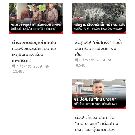
ตำรวจพบข้อมูลสำคัญใน
สืบรู้แล้ว! "เสือโคร่ง" ที่ขย้ำ
คอมพิวเตอร์นักเรียน ก่อ
จนท.ห้วยขาแข้งดับ พบ
เหตุยิงในโรงเรียน
เป็น...
เทพศิรินทร์...
6 สิงหาคม 2569
8,540
7 สิงหาคม 2569
13,485
ด่วน! ตำรวจ ปอศ. จับ
"โทน บางแค" คดีฉ้อโกง
ประชาชน ตุ๋นขายกล้อง