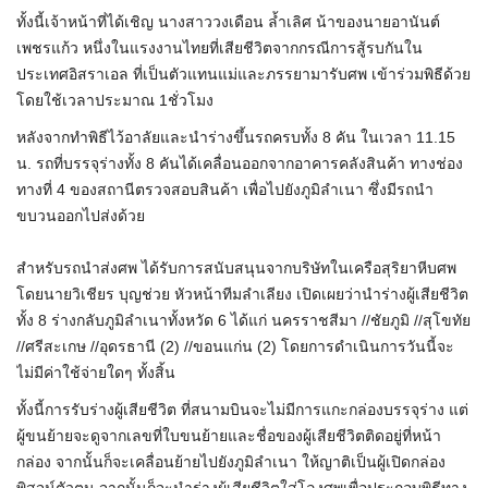
ทั้งนี้เจ้าหน้าที่ได้เชิญ นางสาววงเดือน ล้ำเลิศ น้าของนายอานันต์
เพชรแก้ว หนึ่งในแรงงานไทยที่เสียชีวิตจากกรณีการสู้รบกันใน
ประเทศอิสราเอล ที่เป็นตัวแทนแม่และภรรยามารับศพ เข้าร่วมพิธีด้วย
โดยใช้เวลาประมาณ 1ชั่วโมง
หลังจากทำพิธีไว้อาลัยและนำร่างขึ้นรถครบทั้ง 8 คัน ในเวลา 11.15
น. รถที่บรรจุร่างทั้ง 8 คันได้เคลื่อนออกจากอาคารคลังสินค้า ทางช่อง
ทางที่ 4 ของสถานีตรวจสอบสินค้า เพื่อไปยังภูมิลำเนา ซึ่งมีรถนำ
ขบวนออกไปส่งด้วย
สำหรับรถนำส่งศพ ได้รับการสนับสนุนจากบริษัทในเครือสุริยาหีบศพ
โดยนายวิเชียร บุญช่วย หัวหน้าทีมลำเลียง เปิดเผยว่านำร่างผู้เสียชีวิต
ทั้ง 8 ร่างกลับภูมิลำเนาทั้งหวัด 6 ได้แก่ นครราชสีมา //ชัยภูมิ //สุโขทัย
//ศรีสะเกษ //อุดรธานี (2) //ขอนแก่น (2) โดยการดำเนินการวันนี้จะ
ไม่มีค่าใช้จ่ายใดๆ ทั้งสิ้น
ทั้งนี้การรับร่างผู้เสียชีวิต ที่สนามบินจะไม่มีการแกะกล่องบรรจุร่าง แต่
ผู้ขนย้ายจะดูจากเลขที่ใบขนย้ายและชื่อของผู้เสียชีวิตติดอยู่ที่หน้า
กล่อง จากนั้นก็จะเคลื่อนย้ายไปยังภูมิลำเนา ให้ญาติเป็นผู้เปิดกล่อง