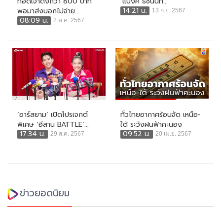
ทอดเจ้าดังกว่า 800 บาท
‘แบงค์ ธัชนนท์...
14:21 น.
พอมาส่งบอกไม่จ่าย...
13 ก.ย. 2567
08:09 น.
2 ต.ค. 2567
‘อาร์สยาม’ เปิดโปรเจกต์
ทั่วไทยอากาศร้อนจัด เหนือ-
พิเศษ ‘อีสาน BATTLE’...
ใต้ ระวังฝนฟ้าคะนอง
17:34 น.
09:52 น.
29 ส.ค. 2567
20 เม.ย. 2567
ข่าวยอดนิยม