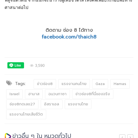
พิสูจน์ตัวตน จากนั้นก็จะนำร่างผู้เสียชีวิตใส่โลงศพเพื่อประกอบพิธีทาง
ศาสนาต่อไป
ติดตาม ช่อง 8 ได้ทาง
facebook.com/thaich8
3,590
Tags:
ข่าวช่อง8
แรงงานคนไทย
Gaza
Hamas
Israel
ฮามาส
ฉนวนกาซา
ข่าวช่อง8ที่นี่ของจริง
ช่อง8กดเลข27
อิสราเอล
แรงงานไทย
แรงงานไทยเสียชีวิต
ข่าวอื่น ๆ ใน หมวดทั่วไป