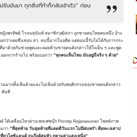
รับมันมา ทุกสิ่งที่ทำก็กลับเข้าตัว" ก่อน
ญิงพรทิพย์ โรจนสุนันท์ สมาชิกวุฒิสภา ถูกชายคนไทยคนหนึ่ง อ้าง
กว่าเคยชื่นชอบ สว. คนนี้มากในอดีต แต่ตอนนี้รับไม่ได้กับการกระ
นที่มาด้วยกันช่วยพูดและคอยห้ามชายคนดังกล่าวให้ใจเย็น ๆ และพูด
ย์ ออกจากร้านไป พร้อมบอกว่า
"ทุกคนเห็นไหม มันอยู่นี่จริง ๆ ด้วย"
นวนมากทั้งเห็นด้วยและไม่เห็นด้วยกับพฤติกรรมของชายคนดังกล่าว
 ทันที
ย์ ได้เคลื่อนไหวผ่านเพจเฟซบุ๊ก Porntip Rojanasunan โพสต์ภาพ
ามว่า
"ที่สุดท้าย วันสุดท้ายที่แดดดีวันแรก ไม่มีฝนพรำ คือทะเลสาป
เที่ยวไอซ์แลนด์ #แก๊งค์สุมหัว #ตามล่าแสงเหนือ"