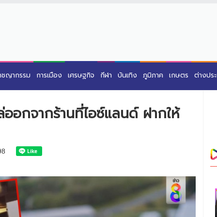
าชญากรรม
การเมือง
เศรษฐกิจ
กีฬา
บันเทิง
ภูมิภาค
เกษตร
ต่างปร
่ออกจากร้านที่ไอซ์แลนด์ ฝากให้
98