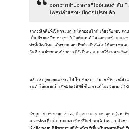
ออกจากร้านอาหารที่ไอซ์แลนด์ ลั่น "ไม่
โพสต์ล่าแสงเหนือต่อไม่รอแล้ว
จากรณีคลิปที่เป็นกระแสในโลกออนไลน์ เกี่ยวกับ พญ.คุณห
เป็นเจ้าของร้านอาหารในไอซ์แลนด์ ไล่ออกจากร้าน และบอ
ทำที่เมืองไทย แม้ทางหมอพรทิพย์จะยืนนิ่งไม่โต้ตอบ จนค
กันดี ๆ แต่ชายคนดังกล่าว ก็ยังยืนกรานบอกให้หมอพรทิพ
หลังคลิปถูกเผยแพร่ออกไป โซเชียลต่างวิพากษ์วิจารณ์จำ
จนทำให้แฮชแท็ก
#หมอพรทิพย์
ขึ้นเทรนด์ในทวิตเตอร์ (X)
ล่าสุด (30 กันยายน 2566) มีรายงานว่า พญ.คุณหญิงพรทิพ
ขณะท่องเที่ยวไปชมแสงเหนือ ที่ไอซ์แลนด์ โดยระบุข้อคว
Kleifarvatn ที่มีชายหาดสีดำสนิท #เที่ยวกับหมอพรทิพย์ #