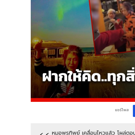
แชร์โพส
หมอพรทิพย์ เคลื่อนไหวแล้ว โผล่ตอ