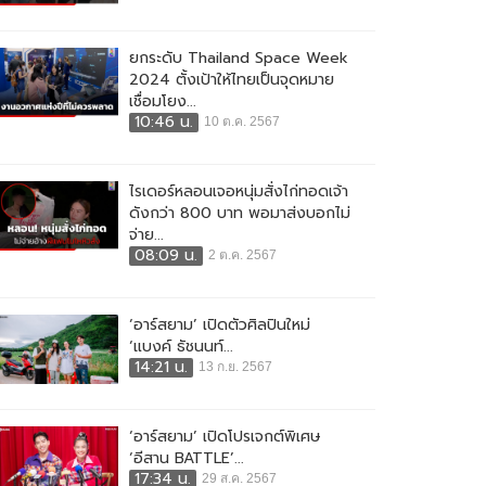
ยกระดับ Thailand Space Week
2024 ตั้งเป้าให้ไทยเป็นจุดหมาย
เชื่อมโยง...
10:46 น.
10 ต.ค. 2567
ไรเดอร์หลอนเจอหนุ่มสั่งไก่ทอดเจ้า
ดังกว่า 800 บาท พอมาส่งบอกไม่
จ่าย...
08:09 น.
2 ต.ค. 2567
‘อาร์สยาม’ เปิดตัวศิลปินใหม่
‘แบงค์ ธัชนนท์...
14:21 น.
13 ก.ย. 2567
‘อาร์สยาม’ เปิดโปรเจกต์พิเศษ
‘อีสาน BATTLE’...
17:34 น.
29 ส.ค. 2567