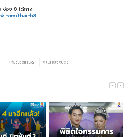
 ช่อง 8 ได้ทาง
ok.com/thaich8
์
เที่ยวไอซ์แลนด์
คลิปไล่สวคนดัง