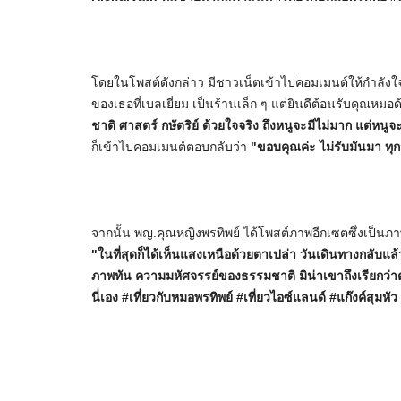
โดยในโพสต์ดังกล่าว มีชาวเน็ตเข้าไปคอมเมนต์ให้กำลัง
ของเธอที่เบลเยี่ยม เป็นร้านเล็ก ๆ แต่ยินดีต้อนรับคุณหม
ชาติ ศาสตร์ กษัตริย์ ด้วยใจจริง ถึงหนูจะมีไม่มาก แต่หนู
ก็เข้าไปคอมเมนต์ตอบกลับว่า
"ขอบคุณค่ะ ไม่รับมันมา ทุกสิ
จากนั้น พญ.คุณหญิงพรทิพย์ ได้โพสต์ภาพอีกเซตซึ่งเป็น
"ในที่สุดก็ได้เห็นแสงเหนือด้วยตาเปล่า วันเดินทางกลับแล้
ภาพทัน ความมหัศจรรย์ของธรรมชาติ มิน่าเขาถึงเรียกว่าต
นี่เอง #เที่ยวกับหมอพรทิพย์ #เที่ยวไอซ์แลนด์ #แก๊งค์สุมห