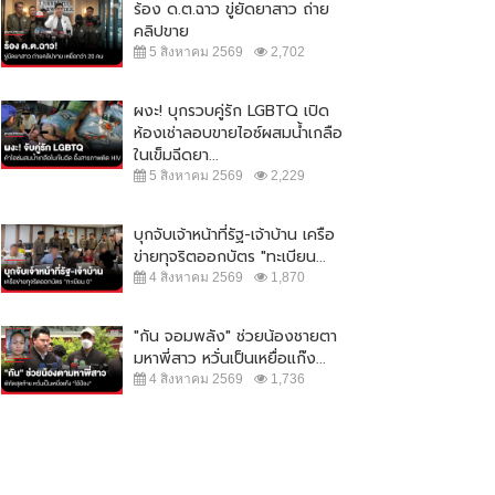
ร้อง ด.ต.ฉาว ขู่ยัดยาสาว ถ่าย
คลิปขาย
5 สิงหาคม 2569
2,702
ผงะ! บุกรวบคู่รัก LGBTQ เปิด
ห้องเช่าลอบขายไอซ์ผสมน้ำเกลือ
ในเข็มฉีดยา...
5 สิงหาคม 2569
2,229
บุกจับเจ้าหน้าที่รัฐ-เจ้าบ้าน เครือ
ข่ายทุจริตออกบัตร "ทะเบียน...
4 สิงหาคม 2569
1,870
"กัน จอมพลัง" ช่วยน้องชายตา
มหาพี่สาว หวั่นเป็นเหยื่อแก๊ง...
4 สิงหาคม 2569
1,736