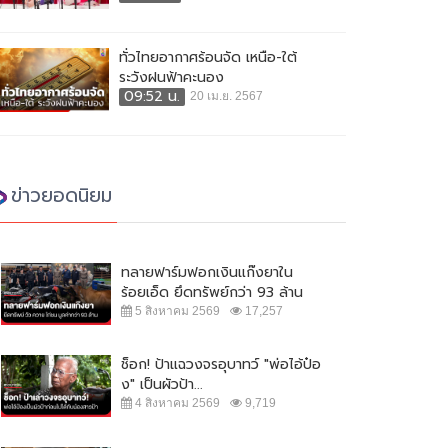
ทั่วไทยอากาศร้อนจัด เหนือ-ใต้
ระวังฝนฟ้าคะนอง
09:52 น.
20 เม.ย. 2567
ข่าวยอดนิยม
ทลายฟาร์มฟอกเงินแก๊งยาใน
ร้อยเอ็ด ยึดทรัพย์กว่า 93 ล้าน
5 สิงหาคม 2569
17,257
ช็อก! ป้าแฉวงจรอุบาทว์ "พ่อไอ้ป๋อ
ง" เป็นผัวป้า...
4 สิงหาคม 2569
9,719