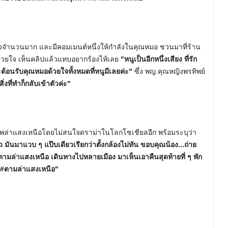
ใจจำนวนมาก และมีคอมเมนต์หนึ่งให้กำลังในคุณหมอ ชวนมาที่ร้าน
อด้วยใจ เห็นคลิปแล้วแทบอยากร้องไห้เลย
"หนูเป็นอีกหนึ่งเสียง ที่รัก
จะต้อนรับคุณหมอด้วยใจทั้งหมดที่หนูมีเลยค่ะ"
ซึ่ง พญ.คุณหญิงพรทิพย์
่งที่ทำก็กลับเข้าตัวค่ะ"
ภาพล่าแสงเหนือโดยไม่สนใจดราม่าในโลกโซเชียลอีก พร้อมระบุว่า
ว มันมาแวบ ๆ แป๊บเดียวเรียกว่าตั้งกล้องไม่ทัน ขอบคุณน้อง...ถ่าย
ามล่าแสงเหนือ เดินทางไปหลายเมือง มาเห็นเอาคืนสุดท้ายที่ ๆ พัก
ัว #ตามล่าแสงเหนือ"