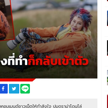
บคอมเมนต์ชาวเน็ตให้กำลังใจ ปมดราม่าโดนไล่