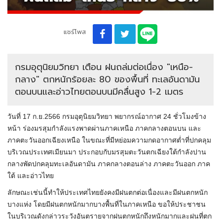
แชร์โพส
กรมอุตุนิยมวิทยา เตือน ฝนถล่มต่อเนื่อง "เหนือ-
กลาง" ตกหนักร้อยละ 80 ของพื้นที่ ทะเลอันดามัน
ตอนบนและอ่าวไทยตอนบนมีคลื่นสูง 1-2 เมตร
วันที่ 17 ก.ย.2566 กรมอุตุนิยมวิทยา พยากรณ์อากาศ 24 ชั่วโมงข้าง
หน้า ร่องมรสุมกำลังแรงพาดผ่านภาคเหนือ ภาคกลางตอนบน และ
ภาคตะวันออกเฉียงเหนือ ในขณะที่มีหย่อมความกดอากาศต่ำที่ปกคลุม
บริเวณประเทศเมียนมา ประกอบกับมรสุมตะวันตกเฉียงใต้กำลังปาน
กลางพัดปกคลุมทะเลอันดามัน ภาคกลางตอนล่าง ภาคตะวันออก ภาค
ใต้ และอ่าวไทย
ลักษณะเช่นนี้ทำให้ประเทศไทยยังคงมีฝนตกต่อเนื่องและมีฝนตกหนัก
บางแห่ง โดยมีฝนตกหนักมากบางพื้นที่ในภาคเหนือ ขอให้ประชาชน
ในบริเวณดังกล่าวระวังอันตรายจากฝนตกหนักถึงหนักมากและฝนที่ตก