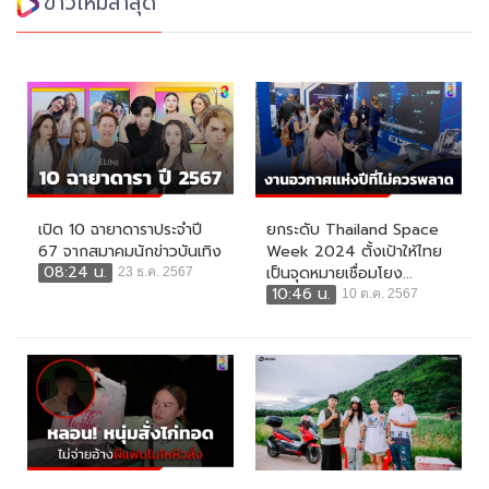
ข่าวใหม่ล่าสุด
เปิด 10 ฉายาดาราประจำปี
ยกระดับ Thailand Space
67 จากสมาคมนักข่าวบันเทิง
Week 2024 ตั้งเป้าให้ไทย
08:24 น.
เป็นจุดหมายเชื่อมโยง...
23 ธ.ค. 2567
10:46 น.
10 ต.ค. 2567