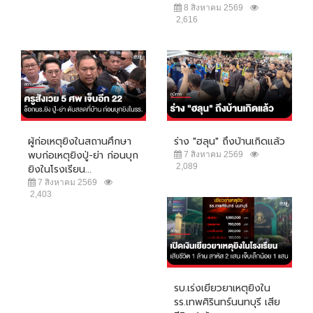
8 สิงหาคม 2569
2,616
ผู้ก่อเหตุยิงในสถานศึกษา
ร่าง "ฮลุน" ถึงบ้านเกิดแล้ว
พบก่อเหตุยิงปู่-ย่า ก่อนบุก
7 สิงหาคม 2569
2,089
ยิงในโรงเรียน...
7 สิงหาคม 2569
2,403
รบ.เร่งเยียวยาเหตุยิงใน
รร.เทพศิรินทร์นนทบุรี เสีย