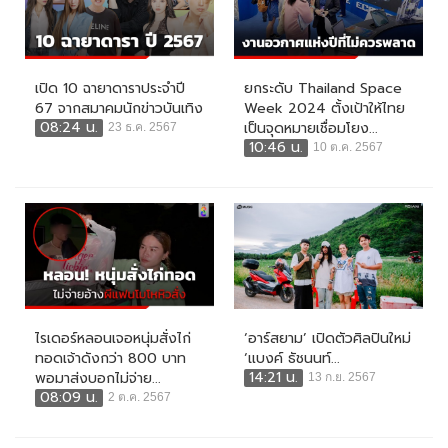
เปิด 10 ฉายาดาราประจำปี
ยกระดับ Thailand Space
67 จากสมาคมนักข่าวบันเทิง
Week 2024 ตั้งเป้าให้ไทย
08:24 น.
เป็นจุดหมายเชื่อมโยง...
23 ธ.ค. 2567
10:46 น.
10 ต.ค. 2567
ไรเดอร์หลอนเจอหนุ่มสั่งไก่
‘อาร์สยาม’ เปิดตัวศิลปินใหม่
ทอดเจ้าดังกว่า 800 บาท
‘แบงค์ ธัชนนท์...
14:21 น.
พอมาส่งบอกไม่จ่าย...
13 ก.ย. 2567
08:09 น.
2 ต.ค. 2567