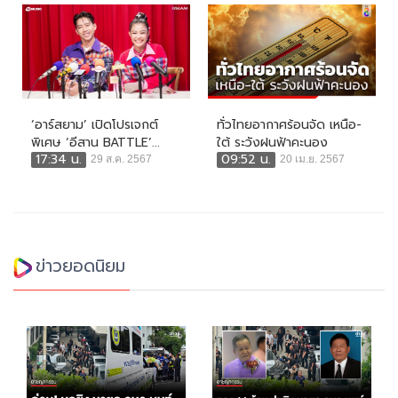
‘อาร์สยาม’ เปิดโปรเจกต์
ทั่วไทยอากาศร้อนจัด เหนือ-
พิเศษ ‘อีสาน BATTLE’...
ใต้ ระวังฝนฟ้าคะนอง
17:34 น.
09:52 น.
29 ส.ค. 2567
20 เม.ย. 2567
ข่าวยอดนิยม