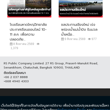
โรงเรียนหาดใหญ่วิทยาลัย
ชลประทานเชียงใหม่ เร่ง
ประกาศเรียนออนไลน์ 10-
พร่องน้ำแม่น้ำปิง รับมวล
11 ส.ค. เพื่อความ
น้ำเหนือ...
ปลอดภัย...
9 สิงหาคม 2569
977
8 สิงหาคม 2569
1,379
RS Public Company Limited. 27 RS Group, Prasert-Manukit Road,
Senanikhom, Chatuchak, Bangkok 10900, THAILAND
ติดต่อลงโฆษณา
+66 2 037 8888
+668 4940 4303
© COPYRIGHT 2017 THAICH8.COM, ALL RIGHT RESERVED.
เว็บไซต์นี้ใช้คุกกี้ในการจัดเก็บข้อมูลการใช้งาน เพื่อนำมาปรับปรุงและพัฒนาเนื้อหา
ข้อกำหนดและเงื่อนไข
นโยบายความเป็นส่วนตัว
ให้ตรงความสนใจของผู้ใช้งาน โปรดศึกษา
ข้อกำหนดและเงื่อนไข
และ
นโยบายความ