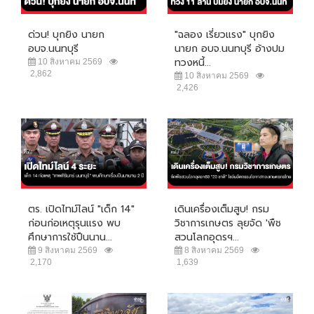
ด่วน! บุกยิง นายก
"ฉลอง เรี่ยวแรง" บุกยิง
อบจ.นนทบุรี
นายก อบจ.นนทบุรี อ้างปม
ทวงหนี้...
10 สิงหาคม 2569
2,862
10 สิงหาคม 2569
2,426
ตร. เปิดไทม์ไลน์ "เด็ก 14"
เดินเครื่องเต็มสูบ! กรม
ก่อนก่อเหตุรุนแรง พบ
วิชาการเกษตร ลุยจัด 'พืช
ศึกษาการใช้ปืนนาน...
สวนโลกอุดรฯ...
9 สิงหาคม 2569
8 สิงหาคม 2569
2,170
1,639