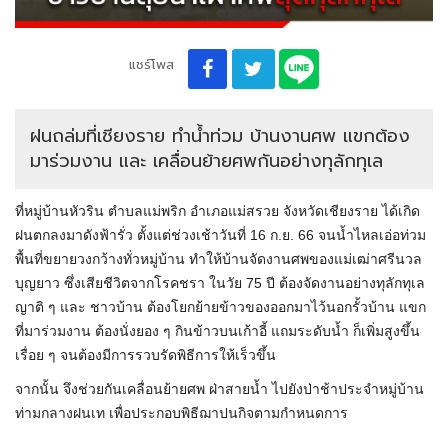
แชร์โพส
ฝนถล่มที่เชียงราย ทำน้ำท่วม บ้านงานศพ แขกต้อง
มาร่วมงาน และ เคลื่อนย้ายศพกันอย่างทุลักทุเล
ที่หมู่บ้านหัวริน ตำบลแม่พริก อำเภอแม่สรวย จังหวัดเชียงราย ได้เกิด
ฝนตกลงมาดังฟ้ารั่ว ตั้งแต่ช่วงเช้าวันที่ 16 ก.ย. 66 จนน้ำไหลเอ่อท่วม
พื้นที่ขยายวงกว้างทั่วหมู่บ้าน ทำให้บ้านจัดงานศพของแม่เฒ่าศรีนวล
บุญยาว ซึ่งเสียชีวิตจากโรคชรา ในวัย 75 ปี ต้องจัดงานอย่างทุลักทุเล
ญาติ ๆ และ ชาวบ้าน ต้องโยกย้ายข้าวของออกมาไว้นอกรั้วบ้าน แขก
ที่มาร่วมงาน ต้องนั่งยอง ๆ กินข้าวบนเก้าอี้ แถมระดับน้ำ ก็เพิ่มสูงขึ้น
เรื่อย ๆ จนต้องมีการรวบรัดพิธีการให้เร็วขึ้น
จากนั้น จึงช่วยกันเคลื่อนย้ายศพ ฝ่าสายน้ำ ไปยังป่าช้าประจำหมู่บ้าน
ท่ามกลางฝนเท เพื่อประกอบพิธีฌาปนกิจตามกำหนดการ