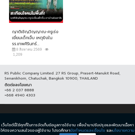
ญาติเชิญวิญญาณ-ครูเร่ง
เยี่ยมเด็กเจ็บ เหตุยิงใน
รร.เทพศิรินทร์...
8 สิงหาคม 2569
1,209
RS Public Company Limited. 27 RS Group, Prasert-Manukit Road,
Senanikhom, Chatuchak, Bangkok 10900, THAILAND
ติดต่อลงโฆษณา
+66 2 037 8888
+668 4940 4303
© COPYRIGHT 2017 THAICH8.COM, ALL RIGHT RESERVED.
เว็บไซต์นี้ใช้คุกกี้ในการจัดเก็บข้อมูลการใช้งาน เพื่อนำมาปรับปรุงและพัฒนาเนื้อหา
ข้อกำหนดและเงื่อนไข
นโยบายความเป็นส่วนตัว
ให้ตรงความสนใจของผู้ใช้งาน โปรดศึกษา
ข้อกำหนดและเงื่อนไข
และ
นโยบายความ