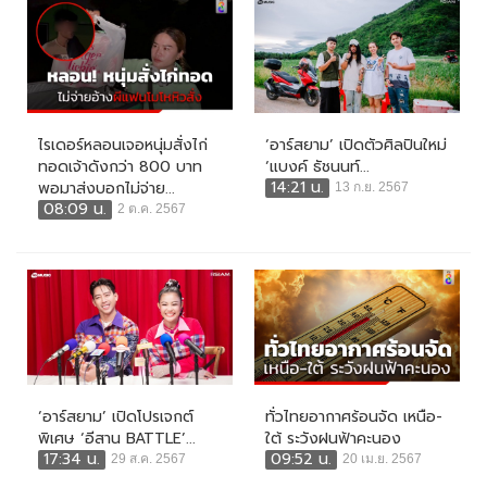
ไรเดอร์หลอนเจอหนุ่มสั่งไก่
‘อาร์สยาม’ เปิดตัวศิลปินใหม่
ทอดเจ้าดังกว่า 800 บาท
‘แบงค์ ธัชนนท์...
14:21 น.
พอมาส่งบอกไม่จ่าย...
13 ก.ย. 2567
08:09 น.
2 ต.ค. 2567
‘อาร์สยาม’ เปิดโปรเจกต์
ทั่วไทยอากาศร้อนจัด เหนือ-
พิเศษ ‘อีสาน BATTLE’...
ใต้ ระวังฝนฟ้าคะนอง
17:34 น.
09:52 น.
29 ส.ค. 2567
20 เม.ย. 2567