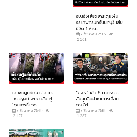
รบ.เร่งเยียวยาเหตุยิงใน
รร.เทพศิรินทร์นนทบุรี เสีย
ชีวิต 1 ล้าน...
7 สิงหาคม 2569
2,161
เก๋งชนศูนย์เด็กเล็ก เมือ
"ศพร." เข้ม 6 มาตรการ
งกาญจน์ พบคนขับ-ผู้
จับกุมสินค้าเกษตรเถื่อน
โดยสารฉี่ม่วง...
ภายใต้...
7 สิงหาคม 2569
7 สิงหาคม 2569
2,127
1,287