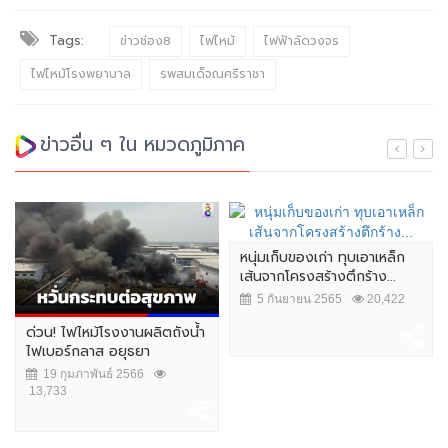
Tags:
ข่าวช่อง8
ไฟไหม้
ไฟฟ้าลัดวงจร
ไฟไหม้โรงพยาบาล
รพสมเด็จณศรีราชา
ข่าวอื่น ๆ ใน หมวดภูมิภาค
หนุ่มเก็บของเก่า ทุบเอาเหล็ก
เส้นจากโครงสร้างตึกร้าง...
5 กันยายน 2565
20,422
ด่วน! ไฟไหม้โรงงานผลิตถังน้ำ
ไฟเบอร์กลาส อยุธยา
19 กุมภาพันธ์ 2566
13,733