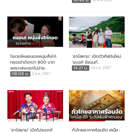
10:46 น.
10 ต.ค. 2567
ไรเดอร์หลอนเจอหนุ่มสั่งไก่
‘อาร์สยาม’ เปิดตัวศิลปินใหม่
ทอดเจ้าดังกว่า 800 บาท
‘แบงค์ ธัชนนท์...
14:21 น.
พอมาส่งบอกไม่จ่าย...
13 ก.ย. 2567
08:09 น.
2 ต.ค. 2567
‘อาร์สยาม’ เปิดโปรเจกต์
ทั่วไทยอากาศร้อนจัด เหนือ-