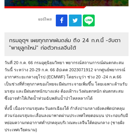
แชร์โพส
กรมอุตุฯ เผยทุกภาคฝนถล่ม ถึง 24 ก.ค.นี้ -จับตา
"พายุลูกใหม่" ก่อตัวทะเลจีนใต้
วันที่ 20 ก.ค. 66 กรมอุตุนิยมวิทยา พยากรณ์สถานการณ์ฝนตกสะสม
วันนี้ ระหว่าง 20-29 ก.ค. 66 อัปเดต 2023071912 จากศูนย์พยากรณ์
อากาศระยะกลางยุโรป (ECMWF) โดยระบุว่า ช่วง 20 -24 ก.ค.66
เป็นช่วงที่ทั่วทุกภาคของไทยจะมีฝนกระจายเพิ่มขึ้น โดยเฉพาะด้านรับ
มรสุม และมีฝนตกหนักบางแห่ง ต้องเฝ้าระวังฝนตกหนัก ฝนตกสะสม
ซึ่งอาจทำให้เกิดน้ำท่วมฉับพลันน้ำป่าไหลหลากได้
ทั้งนี้ เนื่องจากมรสุมตะวันตกเฉียงใต้ กำลังปานกลางยังคงพัดปกคลุม
ส่วนร่องมรสุมจะเลื่อนลงมาพาดผ่านประเทศไทยตอนบน ประกอบกับมี
หย่อมความกดอากาศต่ำปกคลุมบริเวณทะเลจีนใต้ตอนกลาง (ชายฝั่ง
ประเทศเวียดนาม)