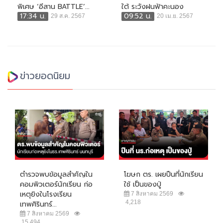
พิเศษ ‘อีสาน BATTLE’...
ใต้ ระวังฝนฟ้าคะนอง
17:34 น.
09:52 น.
29 ส.ค. 2567
20 เม.ย. 2567
ข่าวยอดนิยม
ตำรวจพบข้อมูลสำคัญใน
โฆษก ตร. เผยปืนที่นักเรียน
คอมพิวเตอร์นักเรียน ก่อ
ใช้ เป็นของปู่
เหตุยิงในโรงเรียน
7 สิงหาคม 2569
4,218
เทพศิรินทร์...
7 สิงหาคม 2569
15,494