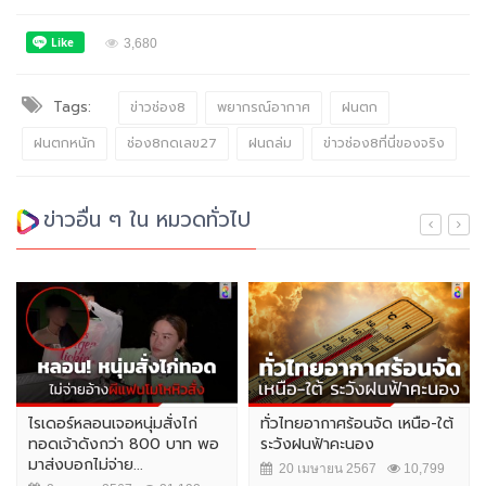
3,680
Tags:
ข่าวช่อง8
พยากรณ์อากาศ
ฝนตก
ฝนตกหนัก
ช่อง8กดเลข27
ฝนถล่ม
ข่าวช่อง8ที่นี่ของจริง
ข่าวอื่น ๆ ใน หมวดทั่วไป
ไรเดอร์หลอนเจอหนุ่มสั่งไก่
ทั่วไทยอากาศร้อนจัด เหนือ-ใต้
ทอดเจ้าดังกว่า 800 บาท พอ
ระวังฝนฟ้าคะนอง
มาส่งบอกไม่จ่าย...
20 เมษายน 2567
10,799