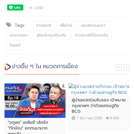
1,502
Tags:
ข่าวช่อง8
เพื่อไทย
ช่อง8กดเลข27
ประธานสภา
สุริยะจึงรุ่งเรืองกิจ
ข่าวช่อง8ที่นี่ของจริง
วันนอร์
ข่าวอื่น ๆ ใน หมวดการเมือง
ผู้นำเอเปคร่วมรับรอง เป้าหมาย
กรุงเทพฯ ว่าด้วยเศรษฐกิจ
BCG
7 ธันวาคม 2565
8,493
"จตุพร" เคลียร์! เลิกรัก
"ทักษิณ" อดทนมามาก
พอแล้ว...