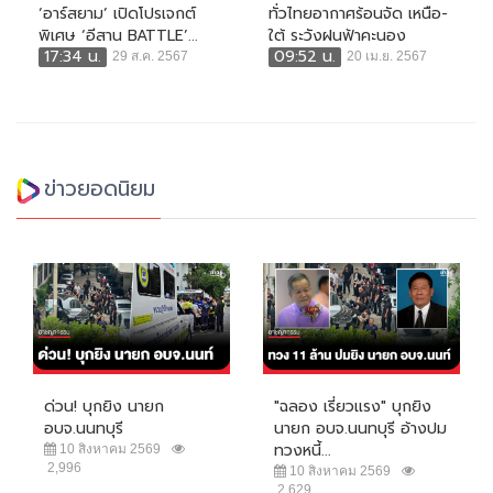
‘อาร์สยาม’ เปิดโปรเจกต์
ทั่วไทยอากาศร้อนจัด เหนือ-
พิเศษ ‘อีสาน BATTLE’...
ใต้ ระวังฝนฟ้าคะนอง
17:34 น.
09:52 น.
29 ส.ค. 2567
20 เม.ย. 2567
ข่าวยอดนิยม
ด่วน! บุกยิง นายก
"ฉลอง เรี่ยวแรง" บุกยิง
อบจ.นนทบุรี
นายก อบจ.นนทบุรี อ้างปม
ทวงหนี้...
10 สิงหาคม 2569
2,996
10 สิงหาคม 2569
2,629