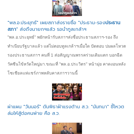
"พล.อ.ประยุทธ์" เผยสภาส่งรายชื่อ "ประธาน-รอง
ประธาน
สภา
" ส่งถึงนายกฯแล้ว รอนำทูลเกล้าฯ
"พล.อ.ประยุทธ์" พยักหน้ารับสภาฯส่งชื่อประธาน​สภาฯ​-รอง​ ถึง
ทำเนียบรัฐบาล​แล้ว​ แต่ไม่ตอบทูลเกล้าฯเมื่อใด ปัดตอบ​ ปมผลโหวต
รองประธาน​สภาฯ​ คนที่​ 1 ส่อสัญญาณพรรคร่วมเดิมแตก​ บอกฉีด
วัคซีนไข้หวัดใหญ่มา.ขณะที่ "พล.อ.ประวิตร" หน้ามุ่ย คาดงอนหลัง
โซเชียลแห่แชร์ภาพหลับคาสภาฯวานนี้
ผ่าแผน "วันนอร์" ดันพิธาฝ่าแรงต้าน ส.ว. "นันทนา" ชี้โหวต
ล่มให้สู้ต่อคนพ่าย คือ ส.ว.