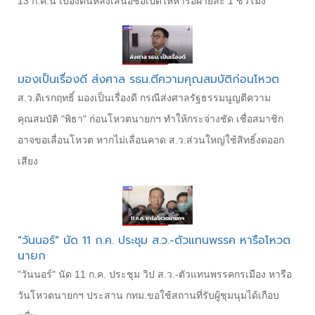
13 ก.ค.นี้ เบื้องต้นหลังเสนอชื่อเปิดให้หารือฝ่ายละ 1 ชั่วโมง
มองเป็นเรื่องดี ส่งศาล รธน.ตีความคุณสมบัติก่อนโหวต
ส.ว.ดิเรกฤทธิ์ มองเป็นเรื่องดี กรณีส่งศาลรัฐธรรมนูญตีความ
คุณสมบัติ "พิธา" ก่อนโหวตนายกฯ ทำให้กระจ่างชัด เชื่อสมาชิก
อาจขอเลื่อนโหวต หากไม่เลื่อนคาด ส.ว.ส่วนใหญ่ใช้สิทธิ์งดออก
เสียง
"วันนอร์" นัด 11 ก.ค. ประชุม ส.ว.-ตัวแทนพรรค หารือโหวต
นายก
"วันนอร์" นัด 11 ก.ค. ประชุม วิป ส.ว.-ตัวแทนพรรคกรเมือง หารือ
วันโหวตนายกฯ ประสาน กทม.ขอใช้สถานที่รับผู้ชุมนุมได้เกือบ