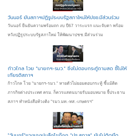
วันนอร์ ยันสภาฯปฏิรูประบบรัฐสภาใหม่ให้ปชช.มีส่วนร่วม
วันนอร์ ยืนยันความพร้อมถก งบ ปี67 วาระแรก แนะจับตา พร้อม
หวังปฏิรูประบบรัฐสภาใหม่ ให้พัฒนาปชช.มีส่วนร่วม
ก้าวไกล โวย "นายกฯ-รมว." ชิ่งไม่ตอบกระทู้ถามสด ชี้ไม่ให้
เกียรติสภาฯ
ก้าวไกล โวย "นายกฯ-รมว." หายตัวไม่ยอมตอบกระทู้ ชี้แม้ติด
ภารกิจต่างประเทศ ครม. ก็ควรแสตนบายรับมอบหมาย จี้ประธาน
สภาฯ ทำหนังสือท้วงติง "รมว.มท.-ทส.-เกษตรฯ"
"วันนอร์"แจงเองปมลือไขก๊อก "ปธ.สภาฯ" ยันไม่ติดยึด