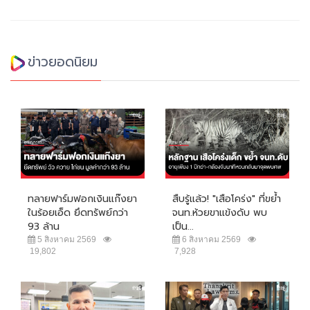
ข่าวยอดนิยม
ทลายฟาร์มฟอกเงินแก๊งยา
สืบรู้แล้ว! "เสือโคร่ง" ที่ขย้ำ
ในร้อยเอ็ด ยึดทรัพย์กว่า
จนท.ห้วยขาแข้งดับ พบ
93 ล้าน
เป็น...
5 สิงหาคม 2569
6 สิงหาคม 2569
19,802
7,928