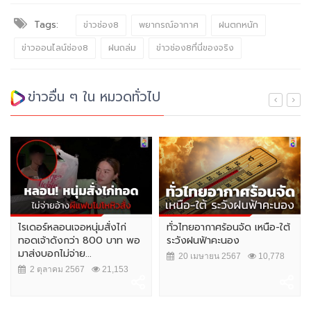
Tags:
ข่าวช่อง8
พยากรณ์อากาศ
ฝนตกหนัก
ข่าวออนไลน์ช่อง8
ฝนถล่ม
ข่าวช่อง8ที่นี่ของจริง
ข่าวอื่น ๆ ใน หมวดทั่วไป
ไรเดอร์หลอนเจอหนุ่มสั่งไก่
ทั่วไทยอากาศร้อนจัด เหนือ-ใต้
ทอดเจ้าดังกว่า 800 บาท พอ
ระวังฝนฟ้าคะนอง
มาส่งบอกไม่จ่าย...
20 เมษายน 2567
10,778
2 ตุลาคม 2567
21,153