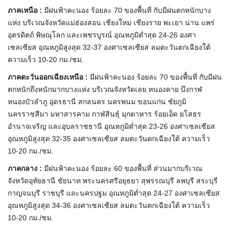
ภาคเหนือ :
มีฝนฟ้าคะนอง ร้อยละ 70 ของพื้นที่ กับมีฝนตกหนักบาง
แห่ง บริเวณจังหวัดแม่ฮ่องสอน เชียงใหม่ เชียงราย พะเยา น่าน แพร่
อุตรดิตถ์ พิษณุโลก และเพชรบูรณ์ อุณหภูมิต่ำสุด 24-26 องศา
เซลเซียส อุณหภูมิสูงสุด 32-37 องศาเซลเซียส ลมตะวันตกเฉียงใต้
ความเร็ว 10-20 กม./ชม.
ภาคตะวันออกเฉียงเหนือ :
มีฝนฟ้าคะนอง ร้อยละ 70 ของพื้นที่ กับมีฝน
ตกหนักถึงหนักมากบางแห่ง บริเวณจังหวัดเลย หนองคาย บึงกาฬ
หนองบัวลำภู อุดรธานี สกลนคร นครพนม ขอนแก่น ชัยภูมิ
นครราชสีมา มหาสารคาม กาฬสินธุ์ มุกดาหาร ร้อยเอ็ด ยโสธร
อำนาจเจริญ และอุบลราชธานี อุณหภูมิต่ำสุด 23-26 องศาเซลเซียส
อุณหภูมิสูงสุด 32-35 องศาเซลเซียส ลมตะวันตกเฉียงใต้ ความเร็ว
10-20 กม./ชม.
ภาคกลาง :
มีฝนฟ้าคะนอง ร้อยละ 60 ของพื้นที่ ส่วนมากบริเวณ
จังหวัดอุทัยธานี ชัยนาท พระนครศรีอยุธยา สุพรรณบุรี ลพบุรี สระบุรี
กาญจนบุรี ราชบุรี และนครปฐม อุณหภูมิต่ำสุด 24-27 องศาเซลเซียส
อุณหภูมิสูงสุด 34-36 องศาเซลเซียส ลมตะวันตกเฉียงใต้ ความเร็ว
10-20 กม./ชม.