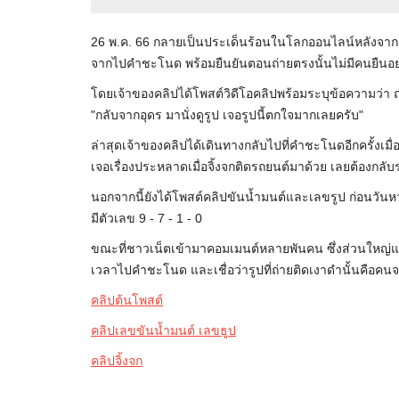
26 พ.ค. 66 กลายเป็นประเด็นร้อนในโลกออนไลน์หลังจากผู
จากไปคำชะโนด พร้อมยืนยันตอนถ่ายตรงนั้นไม่มีคนยืนอ
โดยเจ้าของคลิปได้โพสต์วิดีโอคลิปพร้อมระบุข้อความว่า
"กลับจากอุดร มานั่งดูรูป เจอรูปนี้ตกใจมากเลยครับ"
ล่าสุดเจ้าของคลิปได้เดินทางกลับไปที่คำชะโนดอีกครั้งเมื่
เจอเรื่องประหลาดเมื่อจิ้งจกติดรถยนต์มาด้วย เลยต้องกลับร
นอกจากนี้ยังได้โพสต์คลิปขันน้ำมนต์และเลขรูป ก่อนวันหวย
มีตัวเลข 9 - 7 - 1 - 0
ขณะที่ชาวเน็ตเข้ามาคอมเมนต์หลายพันคน ซึ่งส่วนใหญ่แ
เวลาไปคำชะโนด และเชื่อว่ารูปที่ถ่ายติดเงาดำนั้นคือคน
คลิปต้นโพสต์
คลิปเลขขันน้ำมนต์ เลขธูป
คลิปจิ้งจก