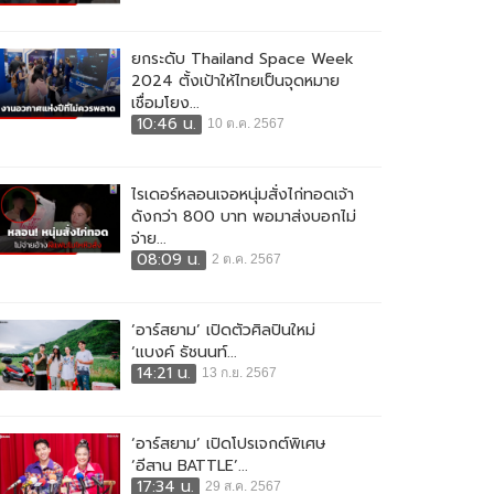
ยกระดับ Thailand Space Week
2024 ตั้งเป้าให้ไทยเป็นจุดหมาย
เชื่อมโยง...
10:46 น.
10 ต.ค. 2567
ไรเดอร์หลอนเจอหนุ่มสั่งไก่ทอดเจ้า
ดังกว่า 800 บาท พอมาส่งบอกไม่
จ่าย...
08:09 น.
2 ต.ค. 2567
‘อาร์สยาม’ เปิดตัวศิลปินใหม่
‘แบงค์ ธัชนนท์...
14:21 น.
13 ก.ย. 2567
‘อาร์สยาม’ เปิดโปรเจกต์พิเศษ
‘อีสาน BATTLE’...
17:34 น.
29 ส.ค. 2567