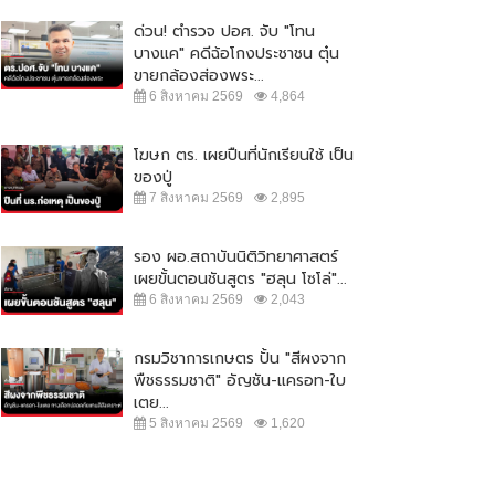
ด่วน! ตำรวจ ปอศ. จับ "โทน
บางแค" คดีฉ้อโกงประชาชน ตุ๋น
ขายกล้องส่องพระ...
6 สิงหาคม 2569
4,864
โฆษก ตร. เผยปืนที่นักเรียนใช้ เป็น
ของปู่
7 สิงหาคม 2569
2,895
รอง ผอ.สถาบันนิติวิทยาศาสตร์
เผยขั้นตอนชันสูตร "ฮลุน โซโล่"...
6 สิงหาคม 2569
2,043
กรมวิชาการเกษตร ปั้น "สีผงจาก
พืชธรรมชาติ" อัญชัน-แครอท-ใบ
เตย...
5 สิงหาคม 2569
1,620