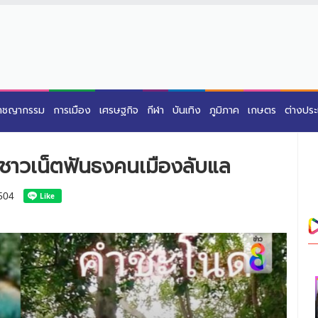
าชญากรรม
การเมือง
เศรษฐกิจ
กีฬา
บันเทิง
ภูมิภาค
เกษตร
ต่างปร
ด ชาวเน็ตฟันธงคนเมืองลับแล
504