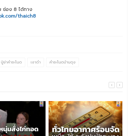
 ช่อง 8 ได้ทาง
ok.com/thaich8
ปู่ย่าคำชะโนด
เงาดำ
คําชะโนดบ้านดุง