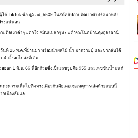
้ใช้ TikTok ชื่อ @sad_5509 โพสต์คลิปถ่ายติดเงาดำปริศนาหลัง
ย่างแน่นอน
 ถ่ายติดเงาดำๆ #ตกใจ #มันแปลกๆนะ #คําชะโนดบ้านดุงอุดรธานี
อวันที่ 25 พ.ค.ที่ผ่านมา พร้อมนำผลไม้ น้ำ มาถวายปู่ และขากลับได้
ถนำจิ้งจกไปส่งที่เดิม
ออก 1 มิ.ย. 66 นี้อีกด้วยซึ่งเป็นเลขรูปคือ 955 และเลขขันน้ำมนต์
สดงความเห็นไปทิศทางเดียวกันคือเคยเจอเหตุการณ์คล้ายแบบนี้
จากเมืองลับแล