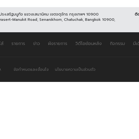
นประเสริฐมนูกิจ แขวงเสนานิคม เขตจตุจักร กรุงเทพฯ 10900
ติ
Prasert-Manukit Road, Senanikhom, Chatuchak, Bangkok 10900,
ีส์
รายการ
ข่าว
ผังรายการ
วิดีโอย้อนหลัง
กิจกรรม
มีเ
.
ข้อกำหนดและเงื่อนไข
นโยบายความเป็นส่วนตัว