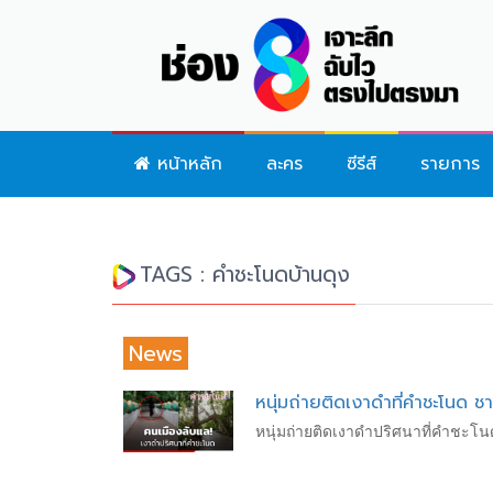
หน้าหลัก
ละคร
ซีรีส์
รายการ
TAGS : คําชะโนดบ้านดุง
News
หนุ่มถ่ายติดเงาดำที่คำชะโนด ช
หนุ่มถ่ายติดเงาดำปริศนาที่คำชะโน