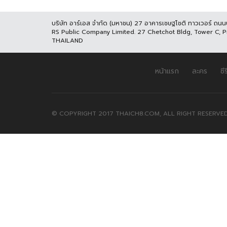
บริษัท อาร์เอส จำกัด (มหาชน) 27 อาคารเชษฐโชติ ทาวเวอร์ ถน
RS Public Company Limited. 27 Chetchot Bldg, Tower C, 
THAILAND
หน้าแรก
ละคร
ซีร
© COPYRIGHT 2017 THAICH8.COM, ALL RIGHT RESERVED