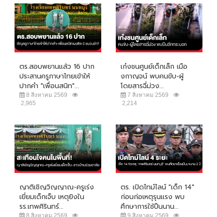
ตร.สอบพยานแล้ว 16 ปาก
เก๋งชนศูนย์เด็กเล็ก เมือ
ประสานครูภาษาไทยเข้าให้
งกาญจน์ พบคนขับ-ผู้
ปากคำ "เพื่อนสนิท"...
โดยสารฉี่ม่วง...
8 สิงหาคม 2569
7 สิงหาคม 2569
2,965
2,214
ญาติเชิญวิญญาณ-ครูเร่ง
ตร. เปิดไทม์ไลน์ "เด็ก 14"
เยี่ยมเด็กเจ็บ เหตุยิงใน
ก่อนก่อเหตุรุนแรง พบ
รร.เทพศิรินทร์...
ศึกษาการใช้ปืนนาน...
8 สิงหาคม 2569
9 สิงหาคม 2569