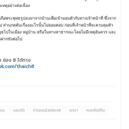
อเหตุอย่างต่อเนื่อง
ินถือพระพุทธรูปลงมาจากบ้านเพื่อเข้ามอบตัวกับทางเจ้าหน้าที่ ซึ่งจาก
ส่วนกดดันเรื่องอะไรนั้นไม่ยอมตอบ ก่อนที่เจ้าหน้าที่จะควบคุมตัว
าวุธไปในเมือง หมู่บ้าน หรือในทางสาธารณะโดยไม่มีเหตุอันควร และ
ัวฝากขังต่อไป
 ช่อง 8 ได้ทาง
ok.com/thaich8
้อม
มอบตัว
ข่าวออนไลน์ช่อง8
เจรจา
คนคลั่งมีปืน