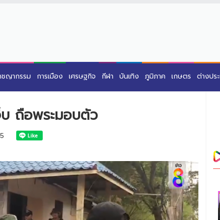
าชญากรรม
การเมือง
เศรษฐกิจ
กีฬา
บันเทิง
ภูมิภาค
เกษตร
ต่างปร
เจ็บ ถือพระมอบตัว
5