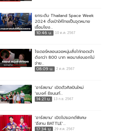
ยกระดับ Thailand Space Week
2024 ตั้งเป้าให้ไทยเป็นจุดหมาย
เชื่อมโยง...
10:46 น.
10 ต.ค. 2567
ไรเดอร์หลอนเจอหนุ่มสั่งไก่ทอดเจ้า
ดังกว่า 800 บาท พอมาส่งบอกไม่
จ่าย...
08:09 น.
2 ต.ค. 2567
‘อาร์สยาม’ เปิดตัวศิลปินใหม่
‘แบงค์ ธัชนนท์...
14:21 น.
13 ก.ย. 2567
‘อาร์สยาม’ เปิดโปรเจกต์พิเศษ
‘อีสาน BATTLE’...
17:34 น.
29 ส.ค. 2567