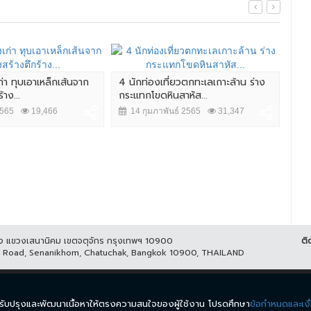
ก่า ทุบเอาเหล็กเส้นจาก
4 นักท่องเที่ยวตกทะเลเกาะล้าน ร่าง
ลุง
าง...
กระแทกโขดหินสาหัส...
ช่ว
2565
19,466
14 กุมภาพันธ์ 2565
31,347
7 
ูกิจ แขวงเสนานิคม เขตจตุจักร กรุงเทพฯ 10900
ติ
it Road, Senanikhom, Chatuchak, Bangkok 10900, THAILAND
ีส์
รายการ
ข่าว
ผังรายการ
วิดีโอย้อนหลัง
กิจกรรม
มีเ
นำมาปรับปรุงและพัฒนาเนื้อหาให้ตรงความสนใจของผู้ใช้งาน โปรดศึกษา
ข้อกำหนดและเงื