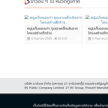
ข่าวอื่น ๆ ใน หมวดภูมิภาค
หนุ่มเก็บของเก่า ทุบเอาเหล็กเส้นจาก
หนุ่มเก็บของเ
โครงสร้างตึกร้าง...
โครงสร้างตึกร้
5 กันยายน 2565
20,410
5 กันยายน 
ตถังน้ำไฟ
13,725
บริษัท อาร์เอส จำกัด (มหาชน) 27 อาร์เอสกรุ๊ป ถนนประเสริฐมน
RS Public Company Limited. 27 RS Group, Prasert-Manuk
หน้าแรก
ละคร
ซีร
เว็บไซต์นี้ใช้คุกกี้ในการจัดเก็บข้อมูลการใช้งาน เพื่อ