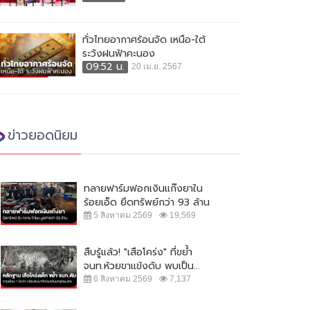
ทั่วไทยอากาศร้อนจัด เหนือ-ใต้
ระวังฝนฟ้าคะนอง
09:52 น.
20 เม.ย. 2567
ข่าวยอดนิยม
ทลายฟาร์มฟอกเงินแก๊งยาใน
ร้อยเอ็ด ยึดทรัพย์กว่า 93 ล้าน
5 สิงหาคม 2569
19,569
สืบรู้แล้ว! "เสือโคร่ง" ที่ขย้ำ
จนท.ห้วยขาแข้งดับ พบเป็น...
6 สิงหาคม 2569
7,137