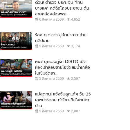
ด่วน! ตำรวจ ปอศ. จับ "โทน
บางแค" คดีฉ้อโกงประชาชน ตุ๋น
ขายกล้องส่องพระ...
6 สิงหาคม 2569
4,652
ร้อง ด.ต.ฉาว ขู่ยัดยาสาว ถ่าย
คลิปขาย
5 สิงหาคม 2569
3,174
ผงะ! บุกรวบคู่รัก LGBTQ เปิด
ห้องเช่าลอบขายไอซ์ผสมน้ำเกลือ
ในเข็มฉีดยา...
5 สิงหาคม 2569
2,507
แม่สุดทน! แจ้งจับลูกแท้ๆ วัย 25
เสพยาหลอน ทำร้าย-ขืนใจตนคา
บ้าน...
5 สิงหาคม 2569
2,007