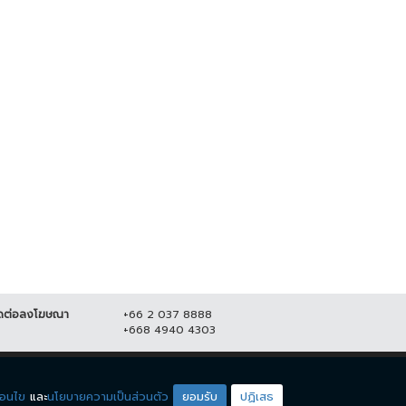
พลเผยไม่กังวลอัศวินขี่ม้าขาวโดด
สยอง! คาดหนุ่มใหญ่ถูกโบกปูนฝังใน
ยแม่น้องชมพู่
บ้าน หลังหายตัวร่วมเดือน
มิถุนายน 2564
20,717
7 มิถุนายน 2564
22,592
ดต่อลงโฆษณา
+66 2 037 8888
+668 4940 4303
ดียโซน
ชมรายการสด
่อนไข
และ
นโยบายความเป็นส่วนตัว
ยอมรับ
ปฏิเสธ