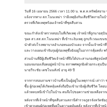
วันที่ 16 เมษายน 2566 เวลา 11.00 น. พ.ต.ท.ทรัพย์สยาม 
แจ้งจากทาง สภ.โนนเหม่า ว่ามีเหตุยิงกันเสียชีวิตภายในบ้
ตรวจที่เกิดเหตุพร้อมเจ้าหน้าที่ชุดสืบสวน
ขณะกำลังเข้าตรวจสอบในที่เกิดเหตุ เจ้าหน้าที่ถูกนายสุบิน อาย
รุผล สว.สส.สภ.โนนเหม่า ที่เข้าระงับเหตุ ถูกบริเวณแขนขวา 
นำตัวส่งโรงพยาบาลอำเภอหนองบัวแดง จากนั้นเจ้าหน้าที่จ
และวางแผนเข้าจับกุมผู้ก่อเหตุซึ่งยังอยู่ในอาการคุ้มคลั่ง พร้
ส่วนบ้านที่มีผู้เสียชีวิตเจ้าหน้าที่จึงได้ประสานกองพิสูจน
นอนจมกองเลือดอยู่หน้าบ้าน สภาพศพถูกยิงด้วยกระสุนปืน
นายวีระชัย เดชโนนสังข์ อายุ 49 ปี
จากการสอบถามชาวบ้านซึ่งเป็นผู้อยู่ในเหตุการณ์ เล่าว่า ขณะ
ซื้อ ผู้ก่อเหตุได้เกิดคลุ้มคลั่งถือปืนเข้ามายิงผู้เสียชีวิต โดย
แล้วหลบหนีเข้าไปในบ้าน ตนจึงไปขอความช่วยเหลือจากเพ
หลังจากที่เจ้าหน้าที่ชุดสืบสวนสถานีตำรวจภูธรจังหวัดชัย
เข้าควบคุมผู้ก่อเหตุที่อยู่ในความคลุ้มคลั่ง หลังจากที่เจ้า