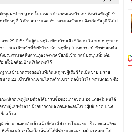
ชัยทุมพงษ์ สวญ.สภ.โนนเหม่า อำเภอหนองบัวแดง จังหวัดชัยภูมิ รับ
านพัก หมู่ที่ 3 ตำบลนางแดด อำเภอหนองบัวแดง จังหวัดชัยภูมิ จึงไป
ุ 29 ปี ซึ่งเป็นผู้ก่อเหตุยิงเพื่อนบ้านเสียชีวิต ซุ่มยิง พ.ต.ต.ภูวนาถ
1 นัด เจ้าหน้าที่ที่เข้าไประงับเหตุที่อยู่ในเหตุการณ์เข้าช่วยเหลือ
ึงประสานชุดสืบสวนภูธรจังหวัดชัยภูมิเข้ามาสนับสนุนเพิ่มเติม
อมทั้งปิดล้อมบ้านที่เกิดเหตุไว้
์หลักฐานเข้ามาตรวจสอบในที่เกิดเหตุ พบผู้เสียชีวิตเป็นชาย 1 ราย
ขนาด.22 เข้าบริเวณชายโครงด้านขวา ตัดขั้วหัวใจ ทราบต่อมา ชื่อ
ที่เกิดเหตุผู้เสียชีวิตได้มารับซื้อของเก่ากับตนเอง แต่ยังไม่ทันได้
บอกกับผู้เสียชีวิตว่า มึงอยากตายติ ก่อนที่จะลั่นไกยิงผู้เสียชีวิต 1 นัด
ื่อนบ้าน
ภูมิ เข้ามาสมทบกับเจ้าหน้าที่สถานีตำรวจโนนเหม่า จึงวางแผนที่จะ
หน้าที่เข้ามาสบทบในเบื้องต้นได้ให้พี่ชายและแม่ของผู้ก่อเหตุเข้าไป