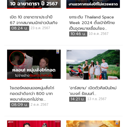
เปิด 10 ฉายาดาราประจำปี
ยกระดับ Thailand Space
67 จากสมาคมนักข่าวบันเทิง
Week 2024 ตั้งเป้าให้ไทย
08:24 น.
เป็นจุดหมายเชื่อมโยง...
23 ธ.ค. 2567
10:46 น.
10 ต.ค. 2567
ไรเดอร์หลอนเจอหนุ่มสั่งไก่
‘อาร์สยาม’ เปิดตัวศิลปินใหม่
ทอดเจ้าดังกว่า 800 บาท
‘แบงค์ ธัชนนท์...
14:21 น.
พอมาส่งบอกไม่จ่าย...
13 ก.ย. 2567
08:09 น.
2 ต.ค. 2567