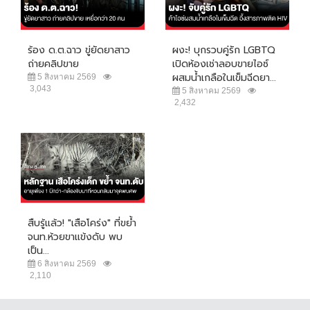
ร้อง ด.ต.ฉาว ขู่ยัดยาสาว
ผงะ! บุกรวบคู่รัก LGBTQ
ถ่ายคลิปขาย
เปิดห้องเช่าลอบขายไอซ์
ผสมน้ำเกลือในเข็มฉีดยา...
5 สิงหาคม 2569
3,043
5 สิงหาคม 2569
2,432
สืบรู้แล้ว! "เสือโคร่ง" ที่ขย้ำ
จนท.ห้วยขาแข้งดับ พบ
เป็น...
6 สิงหาคม 2569
2,110