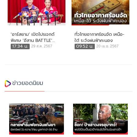
‘อาร์สยาม’ เปิดโปรเจกต์
ทั่วไทยอากาศร้อนจัด เหนือ-
พิเศษ ‘อีสาน BATTLE’...
ใต้ ระวังฝนฟ้าคะนอง
17:34 น.
09:52 น.
29 ส.ค. 2567
20 เม.ย. 2567
ข่าวยอดนิยม