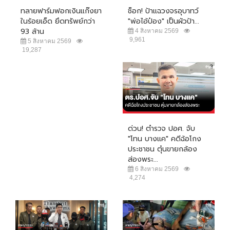
ทลายฟาร์มฟอกเงินแก๊งยา
ช็อก! ป้าแฉวงจรอุบาทว์
ในร้อยเอ็ด ยึดทรัพย์กว่า
"พ่อไอ้ป๋อง" เป็นผัวป้า...
93 ล้าน
4 สิงหาคม 2569
9,961
5 สิงหาคม 2569
19,287
ด่วน! ตำรวจ ปอศ. จับ
"โทน บางแค" คดีฉ้อโกง
ประชาชน ตุ๋นขายกล้อง
ส่องพระ...
6 สิงหาคม 2569
4,274