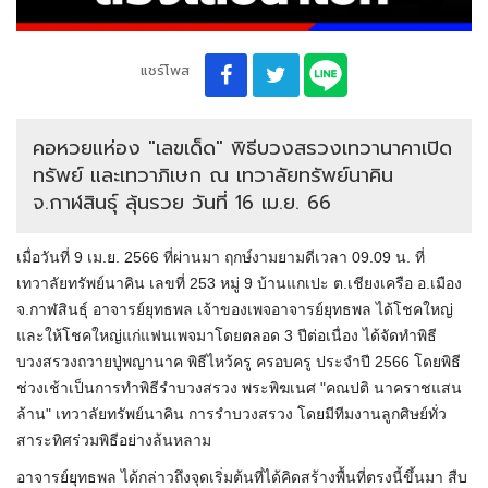
แชร์โพส
คอหวยแห่อง "เลขเด็ด" พิธีบวงสรวงเทวานาคาเปิด
ทรัพย์ และเทวาภิเษก ณ เทวาลัยทรัพย์นาคิน
จ.กาฬสินธุ์ ลุ้นรวย วันที่ 16 เม.ย. 66
เมื่อวันที่ 9 เม.ย. 2566 ที่ผ่านมา ฤกษ์งามยามดีเวลา 09.09 น. ที่
เทวาลัยทรัพย์นาคิน เลขที่ 253 หมู่ 9 บ้านแกเปะ ต.เชียงเครือ อ.เมือง
จ.กาฬสินธุ์ อาจารย์ยุทธพล เจ้าของเพจอาจารย์ยุทธพล ได้โชคใหญ่
และให้โชคใหญ่แก่แฟนเพจมาโดยตลอด 3 ปีต่อเนื่อง ได้จัดทำพิธี
บวงสรวงถวายปู่พญานาค พิธีไหว้ครู ครอบครู ประจำปี 2566 โดยพิธี
ช่วงเช้าเป็นการทำพิธีรำบวงสรวง พระพิฆเนศ "คณปติ นาคราชแสน
ล้าน" เทวาลัยทรัพย์นาคิน การรำบวงสรวง โดยมีทีมงานลูกศิษย์ทั่ว
สาระทิศร่วมพิธีอย่างล้นหลาม
อาจารย์ยุทธพล ได้กล่าวถึงจุดเริ่มต้นที่ได้คิดสร้างพื้นที่ตรงนี้ขึ้นมา สืบ