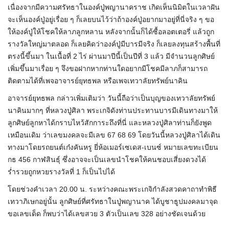
เนื่องจากมีความศรัทธาในองค์ปู่พญานาคราช เกิดเห็นนิมิตในเวลาฝัน
จะเห็นองค์ปู่อยู่เรื่อย ๆ ก็เลยบนไว้ว่าถ้าองค์ปู่อยากมาอยู่ที่นี่จริง ๆ ขอ
ให้องค์ปู่ให้โชคให้ลาภลูกหลาน หลังจากนั้นก็ได้ซื้อลอตเตอรี่ แล้วถูก
รางวัลใหญ่มาตลอด ก็เลยคิดว่าองค์ปู่มีบารมีจริง ก็เลยลงทุนสร้างพื้นที่
ตรงนี้ขึ้นมา ในเนื้อที่ 2 ไร่ ผ่านมาปีนี้เป็นปีที่ 3 แล้ว มีจำนวนลูกศิษย์
เพิ่มขึ้นมาเรื่อย ๆ จึงขอฝากหากท่านใดอยากมีโชคมีลาภก็สามารถ
ติดตามได้ที่เพจอาจารย์ยุทธพล หรือเพจเทวาลัยทรัพย์นาคิน
อาจารย์ยุทธพล กล่าวเพิ่มเติมว่า วันนี้ถือว่าเป็นบุญของเทวาลัยทรัพย์
นาคินมากๆ ที่หลวงปู่ศิลา พระเกจิดังท่านประทานบารมีเดินทางมาให้
ลูกศิษย์ลูกหาได้กราบไหว้สักการะถึงที่นี่ และหลวงปู่ศิลาท่านก็ยังพูด
เหมือนเดิม ว่าเลขมงคลจะมีเลข 67 68 69 โดยวันนี้หลวงปู่ศิลาได้เดิน
ทางมาโดยรถยนต์เก๋งคันหรู ยี่ห้อเมอร์เซเดส-เบนซ์ หมายเลขทะเบียน
กธ 456 กาฬสินธุ์ ซึ่งอาจจะเป็นเลขนำโชคให้คนชอบเสี่ยงดวงได้
ร่ำรวยถูกหวยรางวัลที่ 1 ก็เป็นไปได้
โดยช่วงคำเวลา 20.00 น. ระหว่างคณะพระเกจิกำลังสวดคาถาทำพิธี
เทวาภิเษกอยู่นั้น ลูกศิษย์ที่ศรัทธาในปู่พญานาค ได้บูชาธูปมงคลมาจุด
ขอเลขเด็ด ก็พบว่าได้เลขสวย 3 ตัวเป็นเลข 328 อย่างชัดเจนด้วย