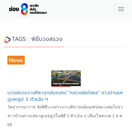
Togg
navig
TAGS : พิธีบวงสรวง
News
บวงสรวงวางศิลาฤกษ์มณฑป "หลวงพ่อโสธร" ชาวบ้านแห่
ดูเลขธูป 3 ตัวเน้น ๆ
วัดสุวรรณาวาส จัดพิธีบวงสรวงวางศิลาฤกษ์มณฑปหลวงพ่อโสธร
ชาวบ้านต่างแห่มาดูเลขธูปในพิธี 3 ตัวเน้น ๆ เสี่ยงโชคงวด 1 ธ.ค.
66