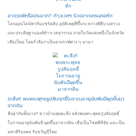
อาถรรพ์หรือประมาท? ท้าวเวสฯ ร่วงจากเครนคอหัก
โลกออนไลน์พากันแชร์คลิป อุบัติเหตุที่ขึ้นระหว่างพิธีบวงสรวง
และประดิษฐานองค์ท้าวเวสสุวรรณ ภายในวัดแห่งหนึ่งในจังหวัด
เชียงใหม่ โดยร่ำลือว่าเป็นอาถรรพ์ต่าง ๆ นานา
ตะลึง!! พบพระพุทธรูปสัมฤทธิ์โบราณอายุนับพันปีผุดขึ้นมา
จากดิน
ฮือฮากันทั้งบาง!! ชาวบ้านสุดตะลึง หลังพบพระพุทธรูปสัมฤทธิ์
โบราณอายุนับพันปี ผุดขึ้นมาจากดิน เชื่อเป็นโชคดีมีชัย และเป็น
มหาสิริมงคล รับขวัญปีใหม่