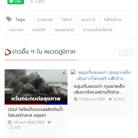
1,855
Tags:
ข่าวช่อง8
ไฟไหม้
อุดรธานี
ไฟไหม้บ้าน
หลวงตา
ช่วยเด็ก
คุณพระช่วย
ข่าวออนไลน์ช่อง8
ข่าวอื่น ๆ ใน หมวดภูมิภาค
หนุ่มเก็บของเก่า ทุบเอาเหล็ก
เส้นจากโครงสร้างตึกร้าง...
5 กันยายน 2565
20,423
ด่วน! ไฟไหม้โรงงานผลิตถังน้ำ
ไฟเบอร์กลาส อยุธยา
19 กุมภาพันธ์ 2566
13,735