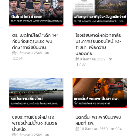
ตร. เปิดไทม์ไลน์ "เด็ก 14"
โรงเรียนหาดใหญ่วิทยาลัย
ก่อนก่อเหตุรุนแรง พบ
ประกาศเรียนออนไลน์ 10-
ศึกษาการใช้ปืนนาน...
11 ส.ค. เพื่อความ
ปลอดภัย...
9 สิงหาคม 2569
2,234
8 สิงหาคม 2569
1,437
ชลประทานเชียงใหม่ เร่ง
แตกตื่น! พระพกปืนมาพบ
พร่องน้ำแม่น้ำปิง รับมวล
หมอที่ รพ.
น้ำเหนือ...
10 สิงหาคม 2569
934
9 สิงหาคม 2569