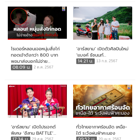
ไรเดอร์หลอนเจอหนุ่มสั่งไก่
‘อาร์สยาม’ เปิดตัวศิลปินใหม่
ทอดเจ้าดังกว่า 800 บาท
‘แบงค์ ธัชนนท์...
14:21 น.
พอมาส่งบอกไม่จ่าย...
13 ก.ย. 2567
08:09 น.
2 ต.ค. 2567
‘อาร์สยาม’ เปิดโปรเจกต์
ทั่วไทยอากาศร้อนจัด เหนือ-
พิเศษ ‘อีสาน BATTLE’...
ใต้ ระวังฝนฟ้าคะนอง
17:34 น.
09:52 น.
29 ส.ค. 2567
20 เม.ย. 2567