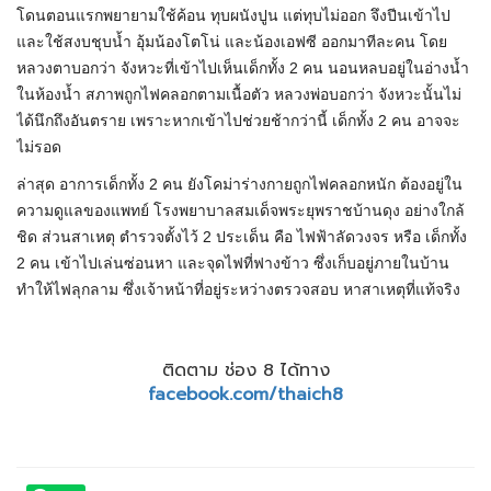
โดนตอนแรกพยายามใช้ค้อน ทุบผนังปูน แต่ทุบไม่ออก จึงปีนเข้าไป
และใช้สงบชุบน้ำ อุ้มน้องโตโน่ และน้องเอฟซี ออกมาทีละคน โดย
หลวงตาบอกว่า จังหวะที่เข้าไปเห็นเด็กทั้ง 2 คน นอนหลบอยู่ในอ่างน้ำ
ในห้องน้ำ สภาพถูกไฟคลอกตามเนื้อตัว หลวงพ่อบอกว่า จังหวะนั้นไม่
ได้นึกถึงอันตราย เพราะหากเข้าไปช่วยช้ากว่านี้ เด็กทั้ง 2 คน อาจจะ
ไม่รอด
ล่าสุด อาการเด็กทั้ง 2 คน ยังโคม่าร่างกายถูกไฟคลอกหนัก ต้องอยู่ใน
ความดูแลของแพทย์ โรงพยาบาลสมเด็จพระยุพราชบ้านดุง อย่างใกล้
ชิด ส่วนสาเหตุ ตำรวจตั้งไว้ 2 ประเด็น คือ ไฟฟ้าลัดวงจร หรือ เด็กทั้ง
2 คน เข้าไปเล่นซ่อนหา และจุดไฟที่ฟางข้าว ซึ่งเก็บอยู่ภายในบ้าน
ทำให้ไฟลุกลาม ซึ่งเจ้าหน้าที่อยู่ระหว่างตรวจสอบ หาสาเหตุที่แท้จริง
ติดตาม ช่อง 8 ได้ทาง
facebook.com/thaich8