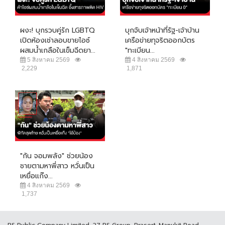
ผงะ! บุกรวบคู่รัก LGBTQ
บุกจับเจ้าหน้าที่รัฐ-เจ้าบ้าน
เปิดห้องเช่าลอบขายไอซ์
เครือข่ายทุจริตออกบัตร
ผสมน้ำเกลือในเข็มฉีดยา...
"ทะเบียน...
5 สิงหาคม 2569
4 สิงหาคม 2569
2,229
1,871
"กัน จอมพลัง" ช่วยน้อง
ชายตามหาพี่สาว หวั่นเป็น
เหยื่อแก๊ง...
4 สิงหาคม 2569
1,737
RS Public Company Limited. 27 RS Group, Prasert-Manukit Road,