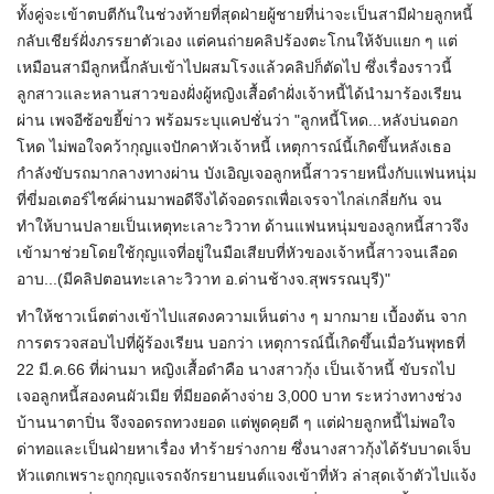
ทั้งคู่จะเข้าตบตีกันในช่วงท้ายที่สุดฝ่ายผู้ชายที่น่าจะเป็นสามีฝ่ายลูกหนี้
กลับเชียร์ฝั่งภรรยาตัวเอง แต่คนถ่ายคลิปร้องตะโกนให้จับแยก ๆ แต่
เหมือนสามีลูกหนี้กลับเข้าไปผสมโรงแล้วคลิปก็ตัดไป ซึ่งเรื่องราวนี้
ลูกสาวและหลานสาวของฝั่งผู้หญิงเสื้อดำฝั่งเจ้าหนี้ได้นำมาร้องเรียน
ผ่าน เพจอีซ้อขยี้ข่าว พร้อมระบุแคปชั่นว่า "ลูกหนี้โหด...หลังบ่นดอก
โหด ไม่พอใจคว้ากุญแจปักคาหัวเจ้าหนี้ เหตุการณ์นี้เกิดขึ้นหลังเธอ
กำลังขับรถมากลางทางผ่าน บังเอิญเจอลูกหนี้สาวรายหนึ่งกับแฟนหนุ่ม
ที่ขี่มอเตอร์ไซค์ผ่านมาพอดีจึงได้จอดรถเพื่อเจรจาไกล่เกลี่ยกัน จน
ทำให้บานปลายเป็นเหตุทะเลาะวิวาท ด้านแฟนหนุ่มของลูกหนี้สาวจึง
เข้ามาช่วยโดยใช้กุญแจที่อยู่ในมือเสียบที่หัวของเจ้าหนี้สาวจนเลือด
อาบ...(มีคลิปตอนทะเลาะวิวาท อ.ด่านช้างจ.สุพรรณบุรี)"
ทำให้ชาวเน็ตต่างเข้าไปแสดงความเห็นต่าง ๆ มากมาย เบื้องต้น จาก
การตรวจสอบไปที่ผู้ร้องเรียน บอกว่า เหตุการณ์นี้เกิดขึ้นเมื่อวันพุทธที่
22 มี.ค.66 ที่ผ่านมา หญิงเสื้อดำคือ นางสาวกุ้ง เป็นเจ้าหนี้ ขับรถไป
เจอลูกหนี้สองคนผัวเมีย ที่มียอดค้างจ่าย 3,000 บาท ระหว่างทางช่วง
บ้านนาตาปิ่น จึงจอดรถทวงยอด แต่พูดคุยดี ๆ แต่ฝ่ายลูกหนี้ไม่พอใจ
ด่าทอและเป็นฝ่ายหาเรื่อง ทำร้ายร่างกาย ซึ่งนางสาวกุ้งได้รับบาดเจ็บ
หัวแตกเพราะถูกกุญแจรถจักรยานยนต์แจงเข้าที่หัว ล่าสุดเจ้าตัวไปแจ้ง