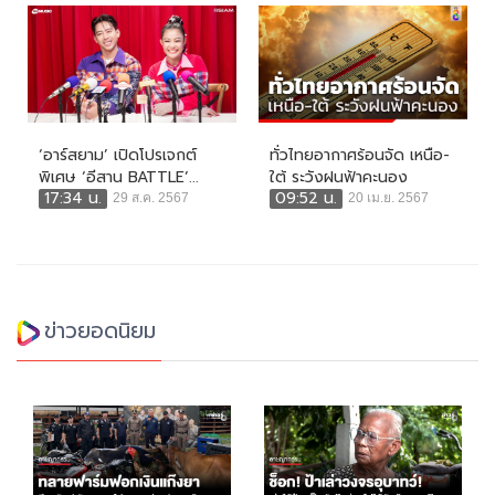
‘อาร์สยาม’ เปิดโปรเจกต์
ทั่วไทยอากาศร้อนจัด เหนือ-
พิเศษ ‘อีสาน BATTLE’...
ใต้ ระวังฝนฟ้าคะนอง
17:34 น.
09:52 น.
29 ส.ค. 2567
20 เม.ย. 2567
ข่าวยอดนิยม