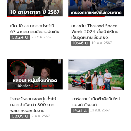
เปิด 10 ฉายาดาราประจำปี
ยกระดับ Thailand Space
67 จากสมาคมนักข่าวบันเทิง
Week 2024 ตั้งเป้าให้ไทย
08:24 น.
เป็นจุดหมายเชื่อมโยง...
23 ธ.ค. 2567
10:46 น.
10 ต.ค. 2567
ไรเดอร์หลอนเจอหนุ่มสั่งไก่
‘อาร์สยาม’ เปิดตัวศิลปินใหม่
ทอดเจ้าดังกว่า 800 บาท
‘แบงค์ ธัชนนท์...
14:21 น.
พอมาส่งบอกไม่จ่าย...
13 ก.ย. 2567
08:09 น.
2 ต.ค. 2567