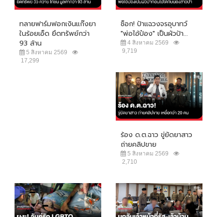
ทลายฟาร์มฟอกเงินแก๊งยา
ช็อก! ป้าแฉวงจรอุบาทว์
ในร้อยเอ็ด ยึดทรัพย์กว่า
"พ่อไอ้ป๋อง" เป็นผัวป้า...
93 ล้าน
4 สิงหาคม 2569
9,719
5 สิงหาคม 2569
17,299
ร้อง ด.ต.ฉาว ขู่ยัดยาสาว
ถ่ายคลิปขาย
5 สิงหาคม 2569
2,710