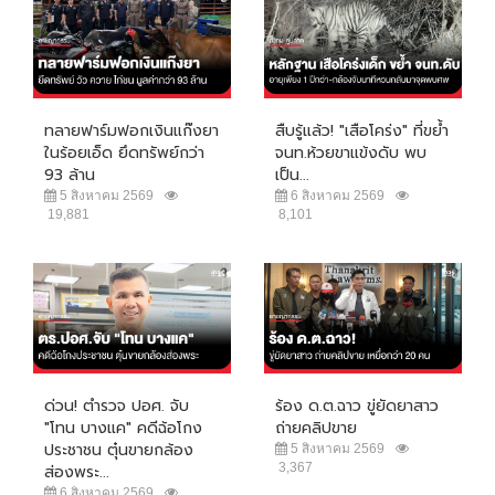
ทลายฟาร์มฟอกเงินแก๊งยา
สืบรู้แล้ว! "เสือโคร่ง" ที่ขย้ำ
ในร้อยเอ็ด ยึดทรัพย์กว่า
จนท.ห้วยขาแข้งดับ พบ
93 ล้าน
เป็น...
5 สิงหาคม 2569
6 สิงหาคม 2569
19,881
8,101
ด่วน! ตำรวจ ปอศ. จับ
ร้อง ด.ต.ฉาว ขู่ยัดยาสาว
"โทน บางแค" คดีฉ้อโกง
ถ่ายคลิปขาย
ประชาชน ตุ๋นขายกล้อง
5 สิงหาคม 2569
3,367
ส่องพระ...
6 สิงหาคม 2569