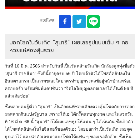
แชร์โพส
บอกโชคในวันเกิด "สุนารี" เผยเลขธูปแบบเต็ม ๆ คอ
หวยแห่ส่องลุ้นรวย
วันที่ 16 มี.ค. 2566 สำหรับวันนี้เป็นวันคล้ายวันเกิด นักร้องลูกทุ่งชื่อดัง
"สุนารี ราชสีมา" ซึ่งปีนี้อายุครบ 56 ปี โดยเจ้าตัวได้โพสต์คลิปลงใน
อินสตาแกรม เป็นภาพขณะใส่บาตรทำบุญพระสงฆ์อยู่หน้าบ้านพร้อม
ครอบครัว พร้อมพิมพ์แคปชันว่า "จิตใจใฝ่บุญตลอดเวลาได้เป็นดี 56 ปี
แล้วเด้อข่อย"
ซึ่งหลายคนรู้ดีว่า "สุนารี" เป็นอีกคนที่ชอบเสี่ยงดวงลุ้นโชคกับการออก
ผลสลากกินแบ่งรัฐบาล เพราะได้เฮ ได้กรี๊ดแทบทุกงวด และในงวดวัน
ที่ 16 มี.ค. 66 นี้ "สุนารี" ก็ได้เผยเลขธูปให้แฟน ๆ ได้เห็นกัน ซึ่งเจ้าตัว
ได้โพสต์คลิปลงในไอจีสตอรี่ของตัวเอง โดยบอกว่าเป็นวันเกิด เลยจุด
ธูปเอาไว้ และนำตัวเลขมาแบ่งโชคให้แฟน ๆ ของเธออีกด้วย ซึ่งเห็น