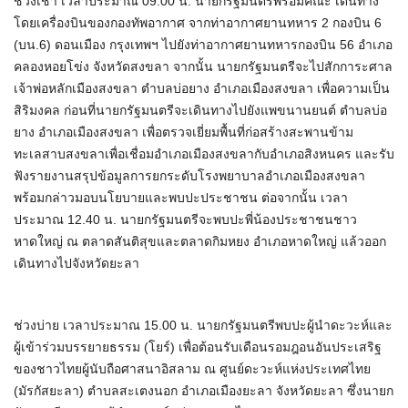
ช่วงเช้า เวลาประมาณ 09.00 น. นายกรัฐมนตรีพร้อมคณะ เดินทาง
โดยเครื่องบินของกองทัพอากาศ จากท่าอากาศยานทหาร 2 กองบิน 6
(บน.6) ดอนเมือง กรุงเทพฯ ไปยังท่าอากาศยานทหารกองบิน 56 อำเภอ
คลองหอยโข่ง จังหวัดสงขลา จากนั้น นายกรัฐมนตรีจะไปสักการะศาล
เจ้าพ่อหลักเมืองสงขลา ตำบลบ่อยาง อำเภอเมืองสงขลา เพื่อความเป็น
สิริมงคล ก่อนที่นายกรัฐมนตรีจะเดินทางไปยังแพขนานยนต์ ตำบลบ่อ
ยาง อำเภอเมืองสงขลา เพื่อตรวจเยี่ยมพื้นที่ก่อสร้างสะพานข้าม
ทะเลสาบสงขลาเพื่อเชื่อมอำเภอเมืองสงขลากับอำเภอสิงหนคร และรับ
ฟังรายงานสรุปข้อมูลการยกระดับโรงพยาบาลอำเภอเมืองสงขลา
พร้อมกล่าวมอบนโยบายและพบปะประชาชน ต่อจากนั้น เวลา
ประมาณ 12.40 น. นายกรัฐมนตรีจะพบปะพี่น้องประชาชนชาว
หาดใหญ่ ณ ตลาดสันติสุขและตลาดกิมหยง อำเภอหาดใหญ่ แล้วออก
เดินทางไปจังหวัดยะลา
ช่วงบ่าย เวลาประมาณ 15.00 น. นายกรัฐมนตรีพบปะผู้นำดะวะห์และ
ผู้เข้าร่วมบรรยายธรรม (โยร์) เพื่อต้อนรับเดือนรอมฎอนอันประเสริฐ
ของชาวไทยผู้นับถือศาสนาอิสลาม ณ ศูนย์ดะวะห์แห่งประเทศไทย
(มัรกัสยะลา) ตำบลสะเตงนอก อำเภอเมืองยะลา จังหวัดยะลา ซึ่งนายก