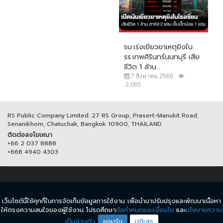
รบ.เร่งเยียวยาเหตุยิงใน
รร.เทพศิรินทร์นนทบุรี เสีย
ชีวิต 1 ล้าน...
7 สิงหาคม 2569
2,065
RS Public Company Limited. 27 RS Group, Prasert-Manukit Road,
Senanikhom, Chatuchak, Bangkok 10900, THAILAND
ติดต่อลงโฆษณา
+66 2 037 8888
+668 4940 4303
© COPYRIGHT 2017 THAICH8.COM, ALL RIGHT RESERVED.
เว็บไซต์นี้ใช้คุกกี้ในการจัดเก็บข้อมูลการใช้งาน เพื่อนำมาปรับปรุงและพัฒนาเนื้อหา
ข้อกำหนดและเงื่อนไข
นโยบายความเป็นส่วนตัว
ให้ตรงความสนใจของผู้ใช้งาน โปรดศึกษา
ข้อกำหนดและเงื่อนไข
และ
นโยบายความ
เป็นส่วนตัว
ยอมรับ
ปฏิเสธ