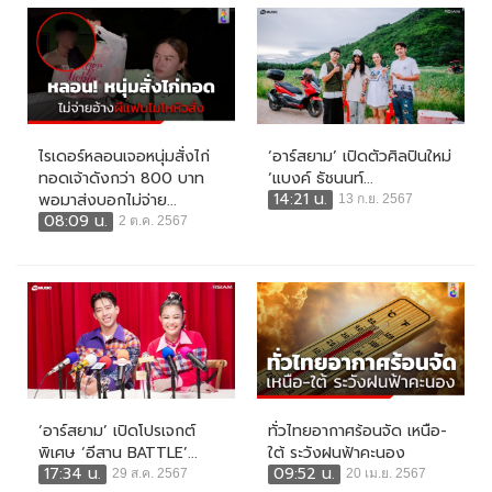
ไรเดอร์หลอนเจอหนุ่มสั่งไก่
‘อาร์สยาม’ เปิดตัวศิลปินใหม่
ทอดเจ้าดังกว่า 800 บาท
‘แบงค์ ธัชนนท์...
14:21 น.
พอมาส่งบอกไม่จ่าย...
13 ก.ย. 2567
08:09 น.
2 ต.ค. 2567
‘อาร์สยาม’ เปิดโปรเจกต์
ทั่วไทยอากาศร้อนจัด เหนือ-
พิเศษ ‘อีสาน BATTLE’...
ใต้ ระวังฝนฟ้าคะนอง
17:34 น.
09:52 น.
29 ส.ค. 2567
20 เม.ย. 2567