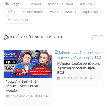
Tags:
ข่าวช่อง8
#ข่าวออนไลน์ช่อง8
#ประยุทธ์
#บิ๊กตู่
#นายกรัฐมนตรี
#ยะลา
#สงขลา
#ผู้นำดะวะห์
#ทะเลสาบสงขลา
ข่าวอื่น ๆ ใน หมวดการเมือง
ผู้นำเอเปคร่วมรับรอง เป้าหมาย
กรุงเทพฯ ว่าด้วยเศรษฐกิจ
BCG
7 ธันวาคม 2565
8,490
"จตุพร" เคลียร์! เลิกรัก
"ทักษิณ" อดทนมามาก
พอแล้ว...
2 กุมภาพันธ์ 2566
14,606