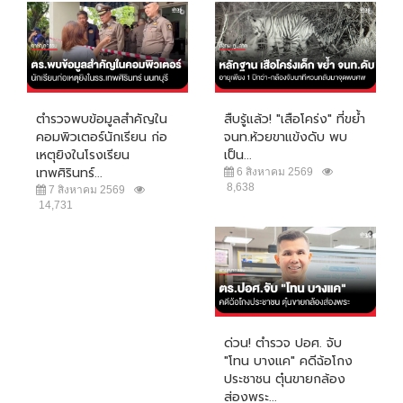
ตำรวจพบข้อมูลสำคัญใน
สืบรู้แล้ว! "เสือโคร่ง" ที่ขย้ำ
คอมพิวเตอร์นักเรียน ก่อ
จนท.ห้วยขาแข้งดับ พบ
เหตุยิงในโรงเรียน
เป็น...
เทพศิรินทร์...
6 สิงหาคม 2569
8,638
7 สิงหาคม 2569
14,731
ด่วน! ตำรวจ ปอศ. จับ
"โทน บางแค" คดีฉ้อโกง
ประชาชน ตุ๋นขายกล้อง
ส่องพระ...