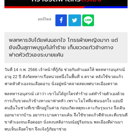
แชร์โพส
พลทหารจับได้แฟนนอกใจ โกรธฝ่ายหญิงมาก แต่
ยังเป็นสุภาพบุรุษไม่ทำร้าย เก็บขวดแก้วข้างทาง
ฟาดหัวตัวเองระบายแค้น
วันที่ 14 ก.พ. 2566 เจ้าหน้าที่กู้ภัย ช่วยกันทำแผลให้ พลทหารอนุสรณ์
อายุ 22 ปี สังกัดทหารเรือหน่วยหนึ่งในพื้นที่ จ.ตราด หลังใช้ขวดแก้ว
ฟาดหัวตัวเองจนเลือดอาบ นั่งอยู่หน้าตลาดสดเทศบาลเมืองตราด
พลทหารอนุสรณ์ เล่าว่า เขาไม่ได้ถูกใครทำร้าย แต่ทำร้ายตัวเองด้วย
การเก็บขวดแก้วข้างทางมาฟาดหัว เพราะโมโหที่แฟนนอกใจ แอบมี
คนอื่นในช่วงที่เขาฝึกอยู่ในค่าย ก่อนเกิดเหตุทะเลาะกันรุนแรง จึงเดิน
ออกมาจากบ้าน อยากระบายความแค้น จึงใช้ขวดแก้วตีหัวและตีแขนตี
ขาตัวเองจนเลือดออก นั่งสงบสติอารมณ์อยู่ริมถนน พลเมืองดีผ่านมา
พบเห็นเลือดโชก จึงแจ้งกู้ภัยมาช่วย