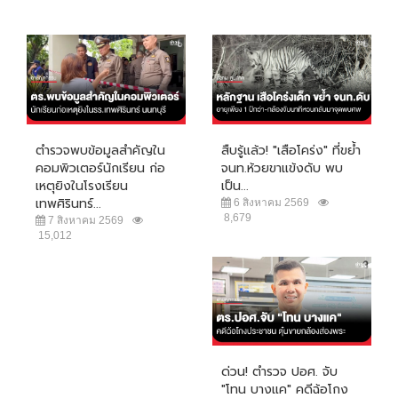
ตำรวจพบข้อมูลสำคัญใน
สืบรู้แล้ว! "เสือโคร่ง" ที่ขย้ำ
คอมพิวเตอร์นักเรียน ก่อ
จนท.ห้วยขาแข้งดับ พบ
เหตุยิงในโรงเรียน
เป็น...
เทพศิรินทร์...
6 สิงหาคม 2569
8,679
7 สิงหาคม 2569
15,012
ด่วน! ตำรวจ ปอศ. จับ
"โทน บางแค" คดีฉ้อโกง