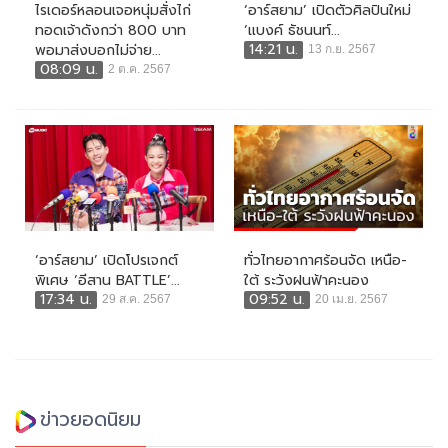
ไรเดอร์หลอนเจอหนุ่มสั่งไก่
‘อาร์สยาม’ เปิดตัวศิลปินใหม่
ทอดเจ้าดังกว่า 800 บาท
‘แบงค์ ธัชนนท์...
14:21 น.
พอมาส่งบอกไม่จ่าย...
13 ก.ย. 2567
08:09 น.
2 ต.ค. 2567
‘อาร์สยาม’ เปิดโปรเจกต์
ทั่วไทยอากาศร้อนจัด เหนือ-
พิเศษ ‘อีสาน BATTLE’...
ใต้ ระวังฝนฟ้าคะนอง
17:34 น.
09:52 น.
29 ส.ค. 2567
20 เม.ย. 2567
ข่าวยอดนิยม